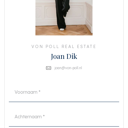
is actief en heeft een gezonde MJOP die jaarlijks wordt geüpdatet. In 2017
is de gehele achterzijde van het pand en in 2021 de gehele voorzijde
geschilderd. Ook is de gehele dakbedekking in 2019 compleet vernieuwd
BIJZONDERHEDEN
- EIGEN GROND
- Energielabel C
- Zeer lichte woning door de vele ramen en ligging op de bovenste
VON POLL REAL ESTATE
verdiepingen
Joan Dik
- Twee dakterrassen en een balkon op het Westen
- In 2010 volledig voorzien van hoogwaardige hardhouten kozijnen met
dubbel glas
joan@von-poll.nl
- Actieve VVE wordt professioneel beheerd
- Funderingscode II en een uitgebreid funderingsrapport aanwezig
- Achterzijde in 2017 volledig geschilderd en in 2020 schilderwerk
onderhoudsbeurt
- Voorzijde volledig geschilderd in 2021
- Dakbedekking volledig vernieuwd in 2019
- Eigen entree vanaf de tweede etage (en de hoofdentree slechts gedeeld
met 1 buur)
Deze informatie is door ons met de nodige zorgvuldigheid samengesteld.
Onzerzijds wordt echter geen enkele aansprakelijkheid aanvaard voor