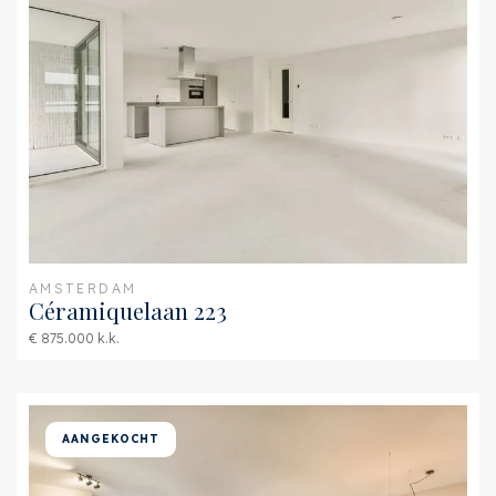
Energie
Energielabel
C
Isolatie
Dakisolatie, Muurisolatie,
Dubbel glas
Warm water
C.V.-ketel
Verwarming
C.V.-ketel
Ketel
Intergas HRE Kompakt
AMSTERDAM
(2011, Combi-ketel,
Céramiquelaan 223
Eigendom)
€ 875.000 k.k.
Buitenruimte
Ligging
Aan rustige weg, In
AANGEKOCHT
centrum, In woonwijk