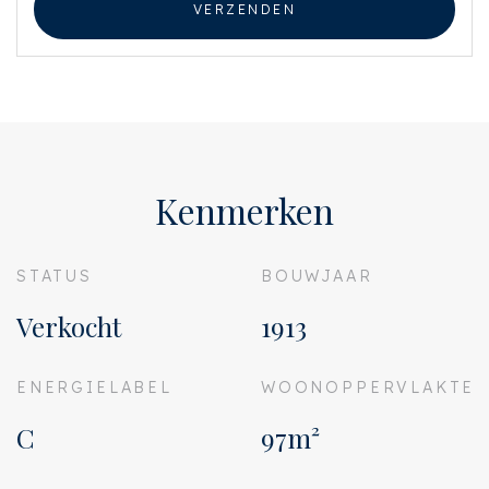
VERZENDEN
Kenmerken
STATUS
BOUWJAAR
Verkocht
1913
ENERGIELABEL
WOONOPPERVLAKTE
C
97m²