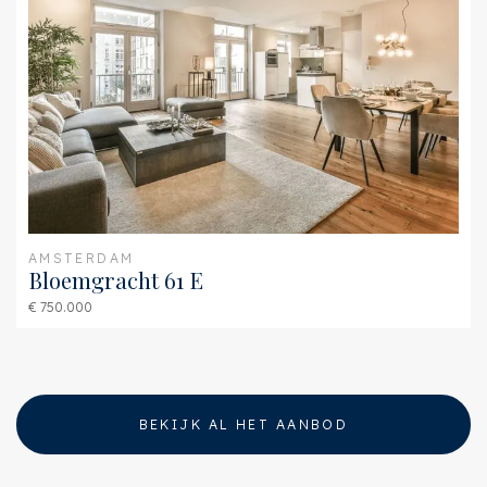
Balkon
Ja
AMSTERDAM
Bloemgracht 61 E
€ 750.000
BEKIJK AL HET AANBOD