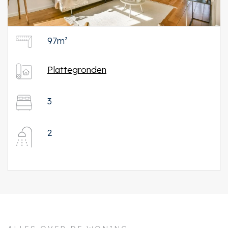
97m²
Plattegronden
3
2