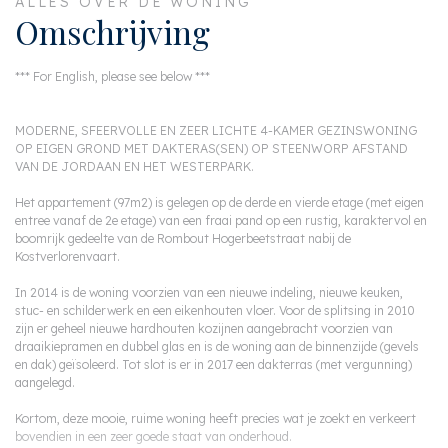
ALLES OVER DE WONING
Omschrijving
*** For English, please see below ***
MODERNE, SFEERVOLLE EN ZEER LICHTE 4-KAMER GEZINSWONING
OP EIGEN GROND MET DAKTERAS(SEN) OP STEENWORP AFSTAND
VAN DE JORDAAN EN HET WESTERPARK.
Het appartement (97m2) is gelegen op de derde en vierde etage (met eigen
entree vanaf de 2e etage) van een fraai pand op een rustig, karaktervol en
boomrijk gedeelte van de Rombout Hogerbeetstraat nabij de
Kostverlorenvaart.
In 2014 is de woning voorzien van een nieuwe indeling, nieuwe keuken,
stuc- en schilderwerk en een eikenhouten vloer. Voor de splitsing in 2010
zijn er geheel nieuwe hardhouten kozijnen aangebracht voorzien van
draaikiepramen en dubbel glas en is de woning aan de binnenzijde (gevels
en dak) geïsoleerd. Tot slot is er in 2017 een dakterras (met vergunning)
aangelegd.
Kortom, deze mooie, ruime woning heeft precies wat je zoekt en verkeert
bovendien in een zeer goede staat van onderhoud.