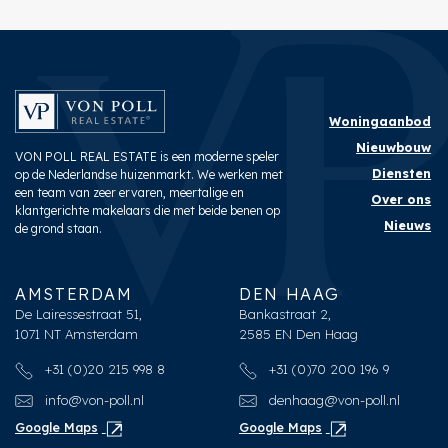
Woningaanbod
Nieuwbouw
VON POLL REAL ESTATE is een moderne speler
Diensten
op de Nederlandse huizenmarkt. We werken met
een team van zeer ervaren, meertalige en
Over ons
klantgerichte makelaars die met beide benen op
Nieuws
de grond staan.
AMSTERDAM
DEN HAAG
De Lairessestraat 51,
Bankastraat 2,
1071 NT Amsterdam
2585 EN Den Haag
+31 (0)20 215 998 8
+31 (0)70 200 196 9
info@von-poll.nl
denhaag@von-poll.nl
Google Maps
Google Maps