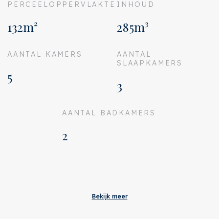
PERCEELOPPERVLAKTE
INHOUD
132m²
285m³
AANTAL KAMERS
AANTAL
SLAAPKAMERS
5
3
AANTAL BADKAMERS
2
Aanvaarding
Bijdrage VVE
€ 105
Bekijk meer
Status
Verkocht