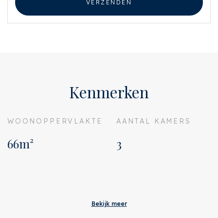
VERZENDEN
Kenmerken
WOONOPPERVLAKTE
AANTAL KAMERS
66m²
3
Aanvaarding
Adres
Waverstraat 60 hs
Bekijk meer
Postcode
1079 VN