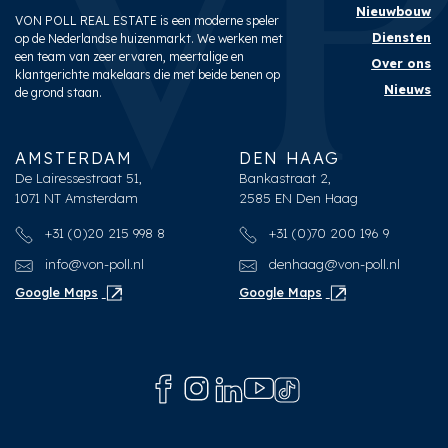
Nieuwbouw
VON POLL REAL ESTATE is een moderne speler
Diensten
op de Nederlandse huizenmarkt. We werken met
een team van zeer ervaren, meertalige en
Over ons
klantgerichte makelaars die met beide benen op
Nieuws
de grond staan.
AMSTERDAM
DEN HAAG
De Lairessestraat 51,
Bankastraat 2,
1071 NT Amsterdam
2585 EN Den Haag
+31 (0)20 215 998 8
+31 (0)70 200 196 9
info@von-poll.nl
denhaag@von-poll.nl
Google Maps
Google Maps