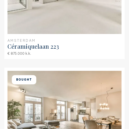
glass
Hot water
Central heating
Heating
Central heating
AMSTERDAM
Furnace
HR-107 ketel (Combined
Céramiquelaan 223
furnace, Owned)
€ 875.000 k.k.
Exterior areas
Location
Near park, Near quiet
BOUGHT
road, In residental area,
Clear view