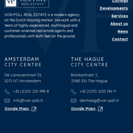
Listings
Developments
VON POLL REAL ESTATE is a modern agency
Services
on the Dutch housing market. We work with a
About us
team of highly experienced, multilingual and
customer-oriented real estate agents and
News
professionals with both feet on the ground.
Contact
AMSTERDAM
THE HAGUE
CITY CENTRE
CITY CENTRE
De Lairessestraat 51,
Bankastraat 2,
1071 NT Amsterdam
2585 EN The Hague
+31 (0)20 215 998 8
+31 (0)70 200 196 9
info@von-poll.nl
denhaag@von-poll.nl
Google Maps
Google Maps