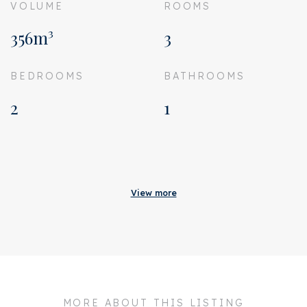
VOLUME
ROOMS
356m³
3
BEDROOMS
BATHROOMS
2
1
Acceptance
Homeowners association
€ 77
View more
costs
Status
Sold
Acceptance
In consultation
Address
Vondelstraat 170 1
MORE ABOUT THIS LISTING
Zipcode
1054 GV