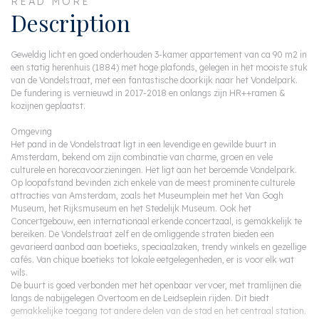
READ MORE
Description
Geweldig licht en goed onderhouden 3-kamer appartement van ca 90 m2 in
een statig herenhuis (1884) met hoge plafonds, gelegen in het mooiste stuk
van de Vondelstraat, met een fantastische doorkijk naar het Vondelpark.
De fundering is vernieuwd in 2017-2018 en onlangs zijn HR++ramen &
kozijnen geplaatst.
Omgeving
Het pand in de Vondelstraat ligt in een levendige en gewilde buurt in
Amsterdam, bekend om zijn combinatie van charme, groen en vele
culturele en horecavoorzieningen. Het ligt aan het beroemde Vondelpark.
Op loopafstand bevinden zich enkele van de meest prominente culturele
attracties van Amsterdam, zoals het Museumplein met het Van Gogh
Museum, het Rijksmuseum en het Stedelijk Museum. Ook het
Concertgebouw, een internationaal erkende concertzaal, is gemakkelijk te
bereiken. De Vondelstraat zelf en de omliggende straten bieden een
gevarieerd aanbod aan boetieks, speciaalzaken, trendy winkels en gezellige
cafés. Van chique boetieks tot lokale eetgelegenheden, er is voor elk wat
wils.
De buurt is goed verbonden met het openbaar vervoer, met tramlijnen die
langs de nabijgelegen Overtoom en de Leidseplein rijden. Dit biedt
gemakkelijke toegang tot andere delen van de stad en het centraal station.