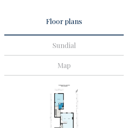
City
Amsterdam
Floor plans
Build
Apartment type
Upper floor apartment,
Sundial
Apartment
Bottom floor
1
Map
Build type
Existing
Build year
1884
Maintenance inside
Excellent
Maintenance outside
Excellent
Surface and volume
Living surface
ca. 89m²