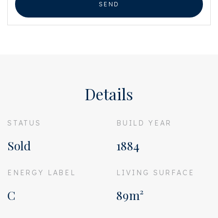
SEND
Details
STATUS
BUILD YEAR
Sold
1884
ENERGY LABEL
LIVING SURFACE
C
89m²