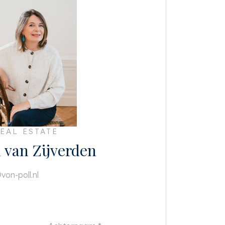
EAL ESTATE
h van Zijverden
von-poll.nl