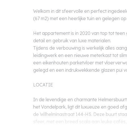
Welkom in dit sfeervolle en perfect ingede
(67 m2) met een heerlijke tuin en gelegen o
Het appartement is in 2020 van top tot tee
detail en gebruik van luxe materialen.
Tijdens de verbouwing is werkelijk alles aang
leidingwerk en een nieuwe meterkast tot sl
een eikenhouten parketvloer met vloerverw
gelegd en een indrukwekkende glazen pui va
LOCATIE
In de levendige en charmante Helmersbuurt
het Vondelpark, ligt dit luxueuze en goed 
de Wilhelminastraat 144-HS. Deze buurt staa
sfeer, met een breed scala aan leuke cafés, 