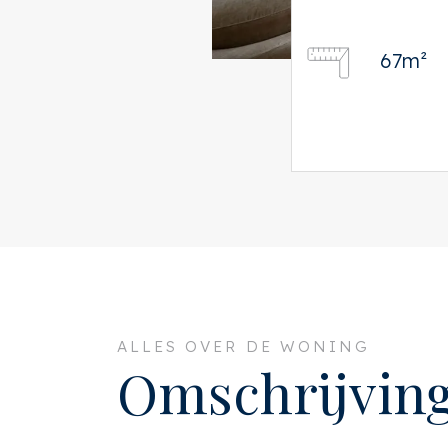
67m²
ALLES OVER DE WONING
Omschrijvin