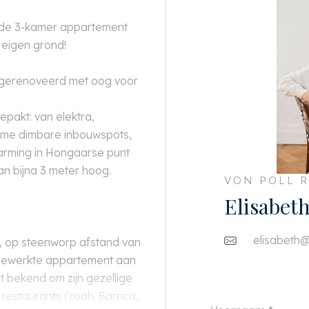
elde 3-kamer appartement
p eigen grond!
n gerenoveerd met oog voor
epakt: van elektra,
imme dimbare inbouwspots,
arming in Hongaarse punt
n bijna 3 meter hoog.
VON POLL R
Elisabet
elisabeth@
, op steenworp afstand van
afgewerkte appartement aan
t bekend om zijn gezellige
restaurants (zoals Barrica,