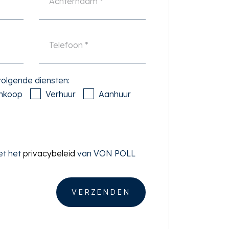
 volgende diensten:
nkoop
Verhuur
Aanhuur
et het
privacybeleid
van VON POLL
VERZENDEN