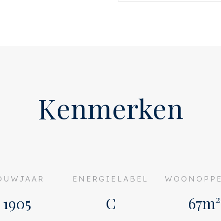
n werkblad, sfeervolle led-
uwapparatuur, (AEG)
ombinatie, een
combi-oven, vaatwasser en
aansluiting zich in de
r een ruime eethoek. Het
Kenmerken
e tuinzijde, met dubbele
n de tuin. Boven het
 fantastische lichtinval!
de tuin van circa 27 m2 bij
ag- en avondzon met
OUWJAAR
ENERGIELABEL
WOONOPPE
rfect voor wie graag buiten
1905
C
67m²
mers (beide voorzien van