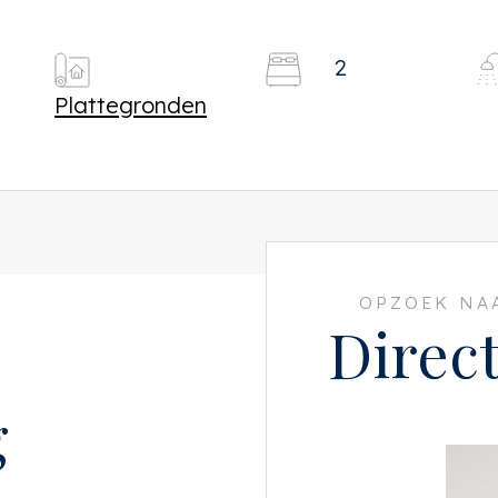
2
Plattegronden
OPZOEK NAA
Direc
g