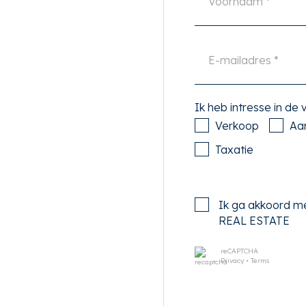
s.
p gelegenheid om te
van de natuur, en het
e minuten fietsen.
ereikbaar met het openbaar
Ik heb intresse in de
etsen van Amsterdam
Verkoop
Aa
t ook makkelijke toegang tot
steden als Haarlem en
Taxatie
Ik ga akkoord m
REAL ESTATE
d je het appartement. Bij
e voor garderobe.
reCAPTCHA
Privacy
•
Terms
 keuken binnen. De