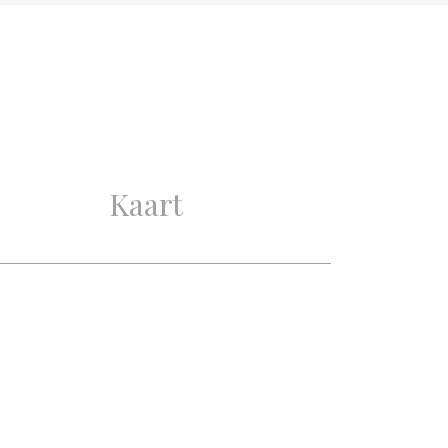
Goed
Goed
3
Kaart
2
1
1
Aan rustige weg, In
woonwijk