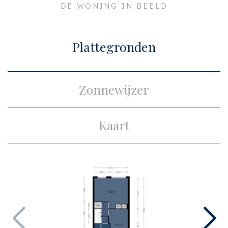
DE WONING IN BEELD
Plaats
Amsterdam
Bouw
Plattegronden
Soort appartement
Dubbel benedenhuis,
Appartement
Zonnewijzer
Woonlaag
1
Soort bouw
Bestaande bouw
Kaart
Bouwjaar
1984
Onderhoud binnen
Uitstekend
Onderhoud buiten
Uitstekend
Oppervlakten en inhoud
Woonoppervlakte
ca. 85m²