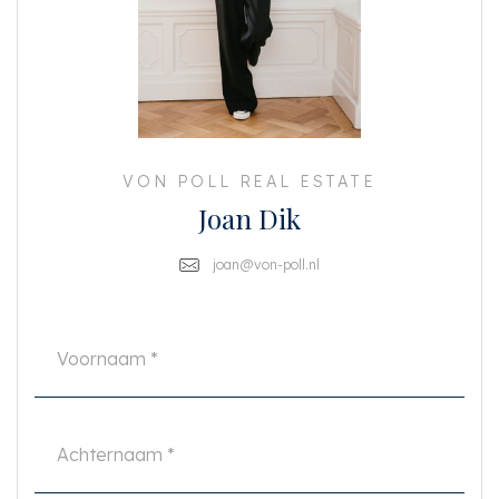
Deze informatie is door ons met de nodige zorgvuldigheid samengesteld.
Onzerzijds wordt echter geen enkele aansprakelijkheid aanvaard voor
enige onvolledigheid, onjuistheid of anderszins, dan wel de gevolgen
daarvan. Alle opgegeven maten en oppervlakten zijn indicatief. Koper heeft
zijn eigen onderzoek plicht naar alle zaken die voor hem of haar van belang
zijn. Met betrekking tot deze woning is de makelaar adviseur van verkoper.
Wij adviseren u een deskundige (NVM-)makelaar in te schakelen die u
begeleidt bij het aankoopproces. Indien u specifieke wensen heeft omtrent
de woning, adviseren wij u deze tijdig kenbaar te maken aan uw aankopend
VON POLL REAL ESTATE
makelaar en hiernaar zelfstandig onderzoek te (laten) doen. Indien u geen
Joan Dik
deskundige vertegenwoordiger inschakelt, acht u zich volgens de wet
deskundige genoeg om alle zaken die van belang zijn te kunnen overzien.
Van toepassing zijn de NVM voorwaarden.
joan@von-poll.nl