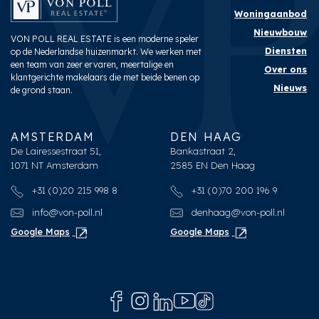
Woningaanbod
Nieuwbouw
VON POLL REAL ESTATE is een moderne speler
Diensten
op de Nederlandse huizenmarkt. We werken met
een team van zeer ervaren, meertalige en
Over ons
klantgerichte makelaars die met beide benen op
Nieuws
de grond staan.
AMSTERDAM
DEN HAAG
De Lairessestraat 51,
Bankastraat 2,
1071 NT Amsterdam
2585 EN Den Haag
+31 (0)20 215 998 8
+31 (0)70 200 196 9
info@von-poll.nl
denhaag@von-poll.nl
Google Maps
Google Maps