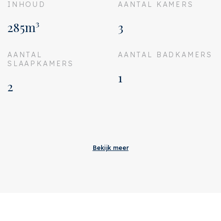
INHOUD
AANTAL KAMERS
285m³
3
AANTAL
AANTAL BADKAMERS
SLAAPKAMERS
1
2
Aanvaarding
Bijdrage VVE
€ 363
Bekijk meer
Status
Verkocht
Oplevering
In overleg
Adres
Burmandwarsstraat 15
Postcode
1091 SL