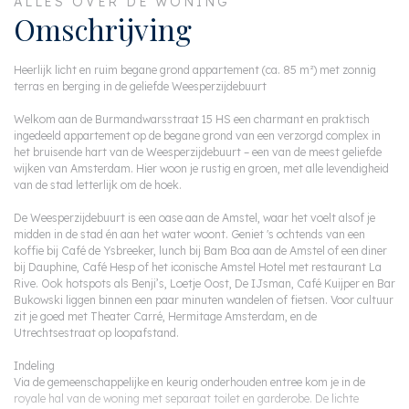
ALLES OVER DE WONING
Omschrijving
Heerlijk licht en ruim begane grond appartement (ca. 85 m²) met zonnig
terras en berging in de geliefde Weesperzijdebuurt
Welkom aan de Burmandwarsstraat 15 HS een charmant en praktisch
ingedeeld appartement op de begane grond van een verzorgd complex in
het bruisende hart van de Weesperzijdebuurt – een van de meest geliefde
wijken van Amsterdam. Hier woon je rustig en groen, met alle levendigheid
van de stad letterlijk om de hoek.
De Weesperzijdebuurt is een oase aan de Amstel, waar het voelt alsof je
midden in de stad én aan het water woont. Geniet 's ochtends van een
koffie bij Café de Ysbreeker, lunch bij Bam Boa aan de Amstel of een diner
bij Dauphine, Café Hesp of het iconische Amstel Hotel met restaurant La
Rive. Ook hotspots als Benji’s, Loetje Oost, De IJsman, Café Kuijper en Bar
Bukowski liggen binnen een paar minuten wandelen of fietsen. Voor cultuur
zit je goed met Theater Carré, Hermitage Amsterdam, en de
Utrechtsestraat op loopafstand.
Indeling
Via de gemeenschappelijke en keurig onderhouden entree kom je in de
royale hal van de woning met separaat toilet en garderobe. De lichte