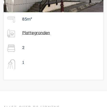
85m²
Plattegronden
2
1