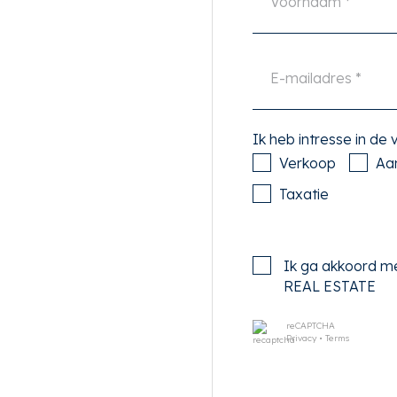
akterras met een
zieningen als
Ik heb intresse in de
 fantastisch. In de nabije
Verkoop
Aa
nt vindt u een aantal goede
n Izakaya), cafés (Wildschut
Taxatie
jssen, Arnold Cornelis).
en op het Museumplein
 En ook de Albert Cuyp markt
Ik ga akkoord m
REAL ESTATE
ordel: werkelijk alles wat
ich binnen handbereik.
reCAPTCHA
Privacy
•
Terms
ar met op de hoek
 in alle richtingen van de