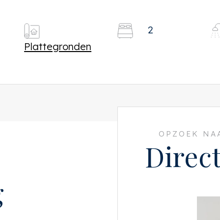
2
Plattegronden
OPZOEK NAA
Direc
g