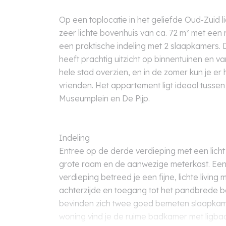
Op een toplocatie in het geliefde Oud-Zuid l
zeer lichte bovenhuis van ca. 72 m² met een
een praktische indeling met 2 slaapkamers.
heeft prachtig uitzicht op binnentuinen en v
hele stad overzien, en in de zomer kun je er 
vrienden. Het appartement ligt ideaal tussen
Museumplein en De Pijp.
Indeling
Entree op de derde verdieping met een licht
grote raam en de aanwezige meterkast. Ee
verdieping betreed je een fijne, lichte livin
achterzijde en toegang tot het pandbrede b
bevinden zich twee goed bemeten slaapkame
woning vind je de ruime badkamer met ligba