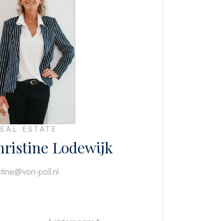
EAL ESTATE
ristine Lodewijk
stine@von-poll.nl