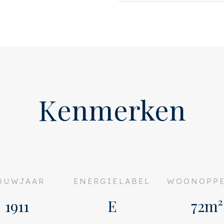
jp van de Noord-Zuidlijn op
Zuid en de Zuidas ben je
ts. Van daaruit ben je met
hiphol maar ook de
nder dan 10 minuten ben je
hting Utrecht.
 rustige en residentiele
Kenmerken
n 2004
OUWJAAR
ENERGIELABEL
WOONOPPE
 beheer
and
1911
E
72m²
d
an erfpacht (algemene