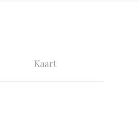
Goed
Goed
Beschermd stads- of
dorpgezicht
Kaart
3
2
1
1
Mechanische ventilatie, TV-
Kabel