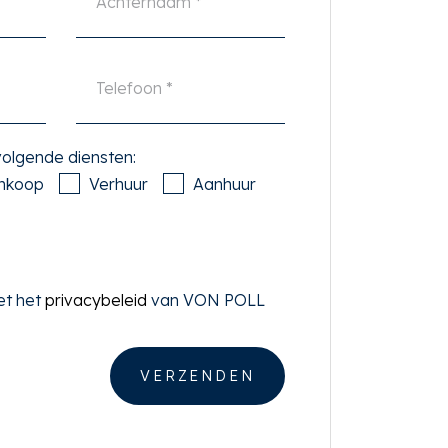
 volgende diensten:
nkoop
Verhuur
Aanhuur
et het
privacybeleid
van VON POLL
VERZENDEN