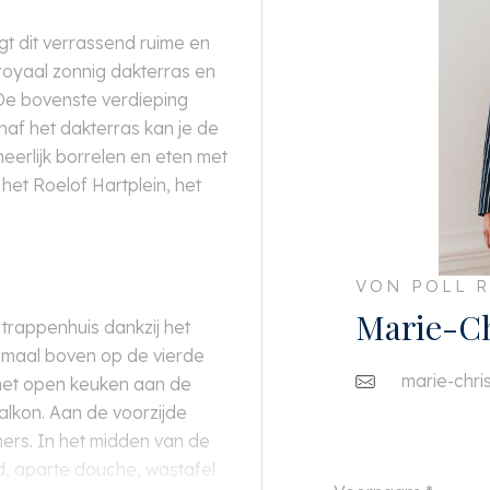
igt dit verrassend ruime en
 royaal zonnig dakterras en
 De bovenste verdieping
anaf het dakterras kan je de
heerlijk borrelen en eten met
 het Roelof Hartplein, het
VON POLL R
Marie-Ch
 trappenhuis dankzij het
nmaal boven op de vierde
marie-chri
g met open keuken aan de
alkon. Aan de voorzijde
rs. In het midden van de
d, aparte douche, wastafel