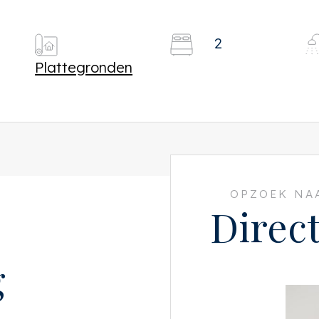
2
Plattegronden
OPZOEK NAA
Direc
g