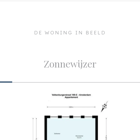
011 NC
Onderhoud binnen
orgvuldigheid
 enkele aansprakelijkheid
msterdam
Onderhoud buiten
heid of anderszins, dan wel
DE WONING IN BEELD
 en oppervlakten zijn
oud
Indeling
plicht naar alle zaken die
king tot deze woning is de
a. 83m²
Aantal kamers
Zonnewijzer
ren u een deskundige
a. 240m³
Aantal slaapkamers
idt bij het aankoopproces.
 woning, adviseren wij u
Aantal badkamers
pend makelaar en hiernaar
Aantal verdiepingen
en u geen deskundige
volgens de wet deskundige
Voorzieningen
 kunnen overzien. Van
Buitenruimte