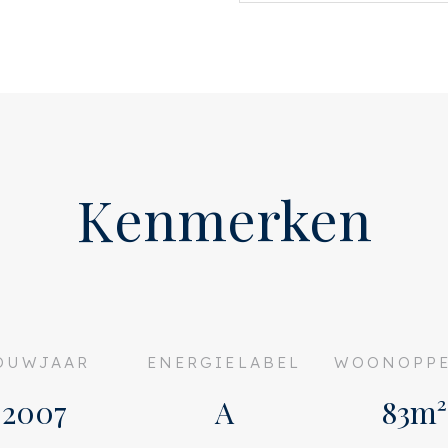
lheid raampartijen! Deze
open keuken is wit
pparatuur, waaronder te
vaatwasser, ijskast, vriezer
an het gebouw hebben beide
dwesten en met uitzicht
Kenmerken
voorzien van een inbouw
e wastafel met meubel, een
or.
ger bevinden zich in een
OUWJAAR
ENERGIELABEL
WOONOPPE
2007
A
83m²
 massief eikenhouten vloer.