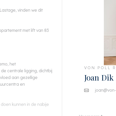
Lastage, vinden we dit
partement met lift van 83
Nemo, het
VON POLL R
 centrale ligging, dichtbij
Joan Dik
vloed aan gezellige
ltuurcentra en
joan@von-p
doen kunnen in de nabije