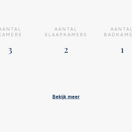
rging en een
AANTAL
AANTAL
AANTA
KAMERS
SLAAPKAMERS
BADKAM
3
2
1
terdam
Bouw
Bekijk meer
 208
Soort appartement
erkocht
Woonlaag
eheerd door VvE Beheer
n overleg
Soort bouw
€208,09
alkenburgerstraat 198 E
Bouwjaar