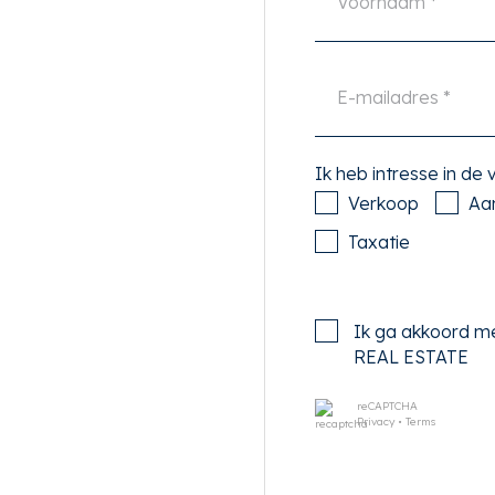
het openbaar vervoer is de
u binnen 5 minuten fietsen,
of een kwartiertje lopen.
Ik heb intresse in de
Verkoop
Aa
Taxatie
u het appartement op de
Ik ga akkoord m
REAL ESTATE
 heeft u toegang tot alle
reCAPTCHA
Privacy
•
Terms
t een fantastische