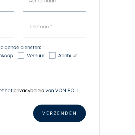
 volgende diensten:
nkoop
Verhuur
Aanhuur
et het
privacybeleid
van VON POLL
VERZENDEN