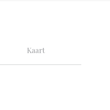
Uitstekend
Uitstekend
3
Kaart
2
1
1
TV-Kabel, Airconditioning,
Natuurlijke ventilatie