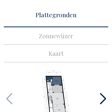
Bouw
Plattegronden
Soort appartement
Benedenwoning,
Appartement
Zonnewijzer
Soort bouw
Bestaande bouw
Bouwjaar
1831
Kaart
Onderhoud binnen
Uitstekend
Onderhoud buiten
Uitstekend
Bijzonderheden
Monumentaal pand
Oppervlakten en inhoud
Woonoppervlakte
ca. 116m²
Perceeloppervlakte
ca. 116m²