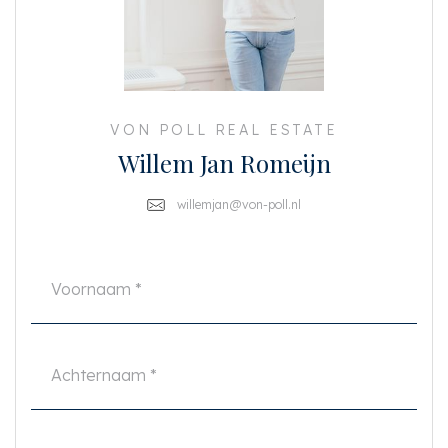
In het achterhuis beschikt het appartement over een goed formaat
slaapkamer en een badkamer met toilet.
Het souterrain met een goede stahoogte is via de stalen design trap aan de
voorzijde van het pand bereikbaar. Allereerst is er een intieme en warme
tweede woonruimte wat ook prima dienst kan doen als werkkamer.
VON POLL REAL ESTATE
Aansluitingen voor een pantry zijn aanwezig.
Willem Jan Romeijn
De achtergelegen slaapkamer met walk-in closet is af te sluiten middels
schuifdeuren, welke in de muren wegschuiven. Samen met de
willemjan@von-poll.nl
verduisterende gordijnen is de slaapkamer perfect af te sluiten.
In het achterhuis van de benedenverdieping bevinden zich een volledig
uitgeruste wasruimte met een op maat gemaakte inbouwkast en een zeer
luxe badkamer. Deze prachtige ruimte ademt de sfeer van een 5 sterren
hotel uit en is voorzien van een vrijstaand ligbad, inloopdouche, dubbele
wastafel met opbergmeubel, twee handdoekradiatoren en een toilet.
Het pand en het benedenhuis werd vanaf 2020 grondig gerenoveerd. Het
pand is voorzien van een nieuwe fundering en de voorgevel van
monumentaal isolerend glas: uiteraard alles met vergunning. De gehele
benedenverdieping werd opnieuw opgebouwd, inclusief de vide met de
stalen trap.