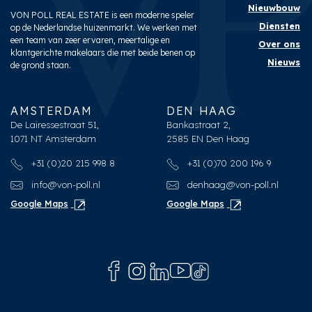
Nieuwbouw
VON POLL REAL ESTATE is een moderne speler
Diensten
op de Nederlandse huizenmarkt. We werken met
een team van zeer ervaren, meertalige en
Over ons
klantgerichte makelaars die met beide benen op
Nieuws
de grond staan.
AMSTERDAM
DEN HAAG
De Lairessestraat 51,
Bankastraat 2,
1071 NT Amsterdam
2585 EN Den Haag
+31 (0)20 215 998 8
+31 (0)70 200 196 9
info@von-poll.nl
denhaag@von-poll.nl
Google Maps
Google Maps