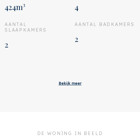
424m³
4
AANTAL
AANTAL BADKAMERS
SLAAPKAMERS
2
2
Aanvaarding
Bijdrage VVE
€ 500
Bekijk meer
Status
Verkocht
Oplevering
In overleg
Adres
Oudeschans 20 H
Postcode
1011 LA
DE WONING IN BEELD
Plaats
Amsterdam