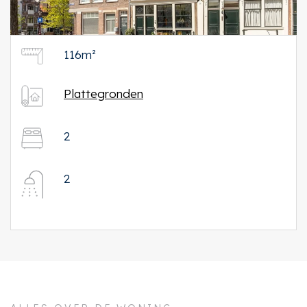
116m²
Plattegronden
2
2