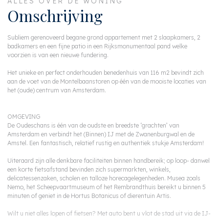
ALLES OVER DE WONING
Omschrijving
Subliem gerenoveerd begane grond appartement met 2 slaapkamers, 2
badkamers en een fijne patio in een Rijksmonumentaal pand welke
voorzien is van een nieuwe fundering.
Het unieke en perfect onderhouden benedenhuis van 116 m2 bevindt zich
aan de voet van de Montelbaanstoren op één van de mooiste locaties van
het (oude) centrum van Amsterdam.
OMGEVING
De Oudeschans is één van de oudste en breedste ‘grachten’ van
Amsterdam en verbindt het (Binnen) IJ met de Zwanenburgwal en de
Amstel. Een fantastisch, relatief rustig en authentiek stukje Amsterdam!
Uiteraard zijn alle denkbare faciliteiten binnen handbereik; op loop- danwel
een korte fietsafstand bevinden zich supermarkten, winkels,
delicatessenzaken, scholen en talloze horecagelegenheden. Musea zoals
Nemo, het Scheepvaartmuseum of het Rembrandthuis bereikt u binnen 5
minuten of geniet in de Hortus Botanicus of dierentuin Artis.
Wilt u niet alles lopen of fietsen? Met auto bent u vlot de stad uit via de IJ-