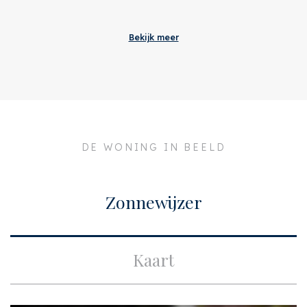
Aanvaarding
Originele vraagprijs
€ 585.000
Bekijk meer
Adres
Da Costakade 16 E
Postcode
1052 SJ
Plaats
Amsterdam
Bouw
DE WONING IN BEELD
Soort appartement
Bovenwoning
Zonnewijzer
Oppervlakten en inhoud
Woonoppervlakte
ca. 74m²
Kaart
Indeling
Aantal kamers
3