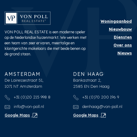
Woningaanbod
Nieuwbouw
VON POLL REAL ESTATE is een moderne speler
Diensten
op de Nederlandse huizenmarkt. We werken met
een team van zeer ervaren, meertalige en
Over ons
klantgerichte makelaars die met beide benen op
Nieuws
de grond staan.
AMSTERDAM
DEN HAAG
De Lairessestraat 51,
Bankastraat 2,
1071 NT Amsterdam
2585 EN Den Haag
+31 (0)20 215 998 8
+31 (0)70 200 196 9
info@von-poll.nl
denhaag@von-poll.nl
Google Maps
Google Maps