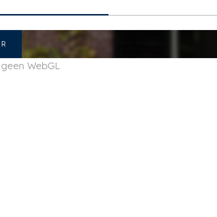
ER
t geen WebGL