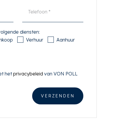
 volgende diensten:
nkoop
Verhuur
Aanhuur
et het
privacybeleid
van VON POLL
VERZENDEN