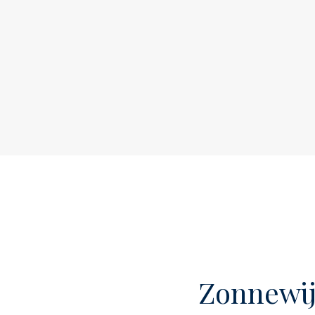
Aanvaarding
Adres
P
Postcode
1
Plaats
A
Oppervlakten en inh
Woonoppervlakte
c
Zonnewij