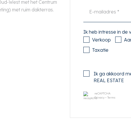
 Oud-West met het Centrum
ting) met ruim dakterras.
Ik heb intresse in de
Verkoop
Aa
Taxatie
Ik ga akkoord m
REAL ESTATE
reCAPTCHA
Privacy
•
Terms