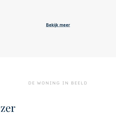
Bouw
Bekijk meer
otgieterstraat 12 -III
Soort appartement
053 XW
msterdam
oud
Indeling
a. 121m²
Aantal kamers
DE WONING IN BEELD
zer