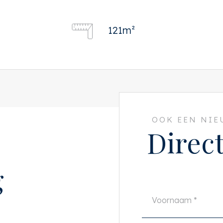
121m²
OOK EEN NI
Direc
g