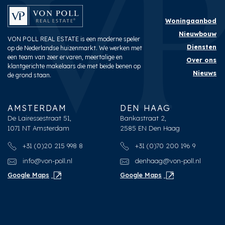
Woningaanbod
Nieuwbouw
VON POLL REAL ESTATE is een moderne speler
Diensten
op de Nederlandse huizenmarkt. We werken met
een team van zeer ervaren, meertalige en
Over ons
klantgerichte makelaars die met beide benen op
Nieuws
de grond staan.
AMSTERDAM
DEN HAAG
De Lairessestraat 51,
Bankastraat 2,
1071 NT Amsterdam
2585 EN Den Haag
+31 (0)20 215 998 8
+31 (0)70 200 196 9
info@von-poll.nl
denhaag@von-poll.nl
Google Maps
Google Maps