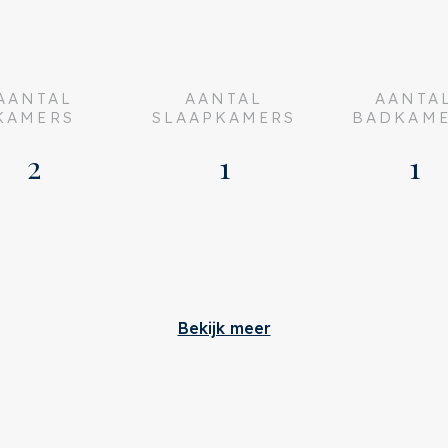
en
€ 75,-
AANTAL
AANTAL
AANTA
KAMERS
SLAAPKAMERS
BADKAM
2
1
1
Bouw
Bekijk meer
 75
Soort appartement
erkocht
Woonlaag
n overleg
Soort bouw
a Costastraat 119 4
Bouwjaar