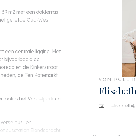
a 39 m2 met een dakterras
 het geliefde Oud-West!
et een centrale ligging. Met
t bijvoorbeeld de
 horeca en de Kinkerstraat
nheden, de Ten Katemarkt
VON POLL R
Elisabet
n ook is het Vondelpark ca.
elisabeth@
iverse bus- en
et busstation Elandsgracht.