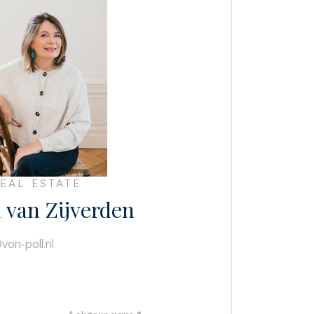
EAL ESTATE
h van Zijverden
von-poll.nl