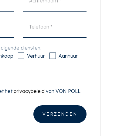
 volgende diensten:
nkoop
Verhuur
Aanhuur
et het
privacybeleid
van VON POLL
VERZENDEN