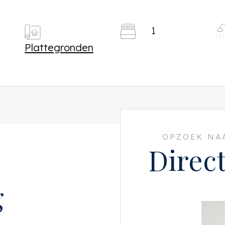
1
Plattegronden
OPZOEK NAA
Direc
g