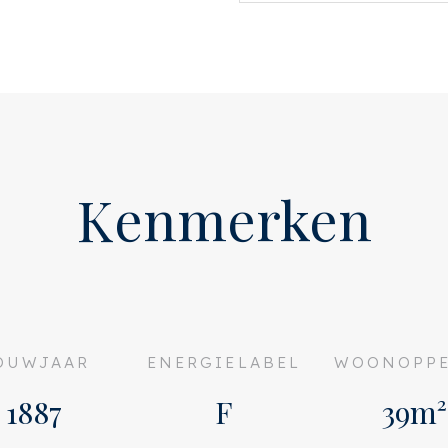
n is voorzien van een
 wc.
er is het dakterras van
k om van de zon en het
Kenmerken
ment met een ruim dakterras
icaat aanwezig)
OUWJAAR
ENERGIELABEL
WOONOPPE
 over de stad
1887
F
39m²