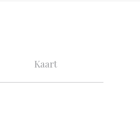
Goed
Goed
2
Kaart
1
1
1
TV-Kabel, Natuurlijke
ventilatie