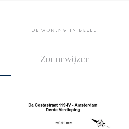
053 ZK
Onderhoud binnen
msterdam
Onderhoud buiten
DE WONING IN BEELD
oud
Indeling
a. 39m²
Aantal kamers
Zonnewijzer
a. 116m³
Aantal slaapkamers
Aantal badkamers
Aantal verdiepingen
Voorzieningen
Buitenruimte