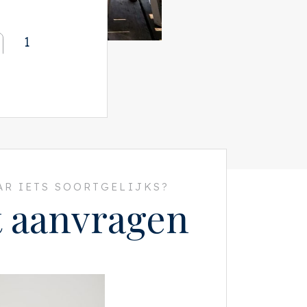
1
R IETS SOORTGELIJKS?
t aanvragen