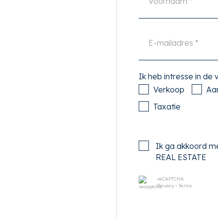
e Ring.
treed je het appartement op
 tot het appartement
Ik heb intresse in de
licht bereik je de
Verkoop
Aa
Taxatie
t zich aan de voorzijde
tijen heeft de woonkamer
 is voorzien van alle
Ik ga akkoord m
 4-pits gaskookplaat,
REAL ESTATE
r en voldoende
reCAPTCHA
Privacy
•
Terms
mer - ingericht is met een