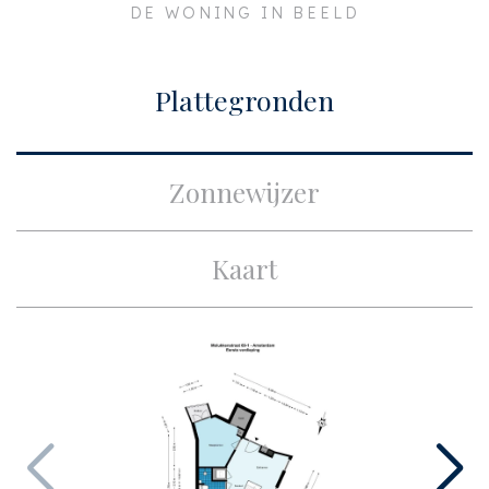
DE WONING IN BEELD
Plaats
Amsterdam
Bouw
Plattegronden
Soort appartement
Bovenwoning,
Appartement
Zonnewijzer
Woonlaag
1
Soort bouw
Bestaande bouw
Kaart
Bouwjaar
1912
Onderhoud binnen
Goed
Onderhoud buiten
Goed
Oppervlakten en inhoud
Woonoppervlakte
ca. 45m²