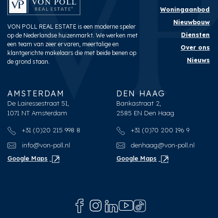
Woningaanbod
Nieuwbouw
VON POLL REAL ESTATE is een moderne speler
Diensten
op de Nederlandse huizenmarkt. We werken met
een team van zeer ervaren, meertalige en
Over ons
klantgerichte makelaars die met beide benen op
Nieuws
de grond staan.
AMSTERDAM
DEN HAAG
De Lairessestraat 51,
Bankastraat 2,
1071 NT Amsterdam
2585 EN Den Haag
+31 (0)20 215 998 8
+31 (0)70 200 196 9
info@von-poll.nl
denhaag@von-poll.nl
Google Maps
Google Maps