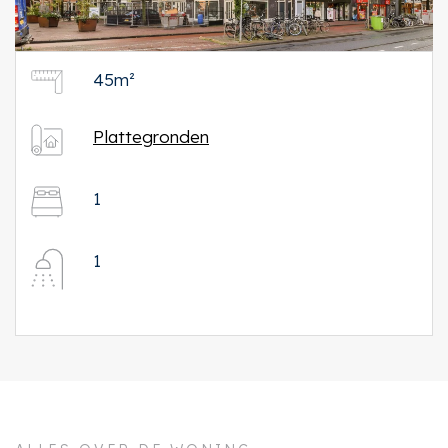
45m²
Plattegronden
1
1