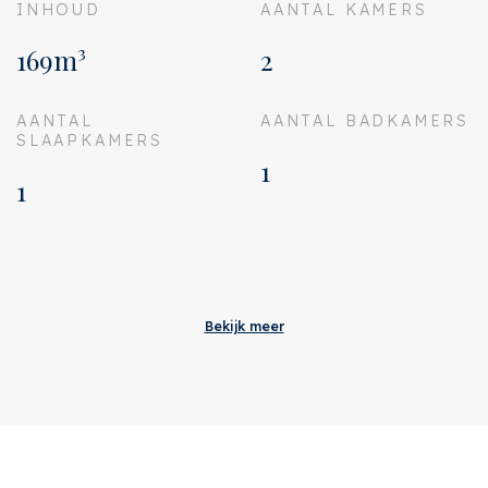
INHOUD
AANTAL KAMERS
169m³
2
AANTAL
AANTAL BADKAMERS
SLAAPKAMERS
1
1
Aanvaarding
Bijdrage VVE
€ 154
Bekijk meer
Status
Verkocht
Oplevering
In overleg
Adres
Molukkenstraat 69 1
Postcode
1095 AX