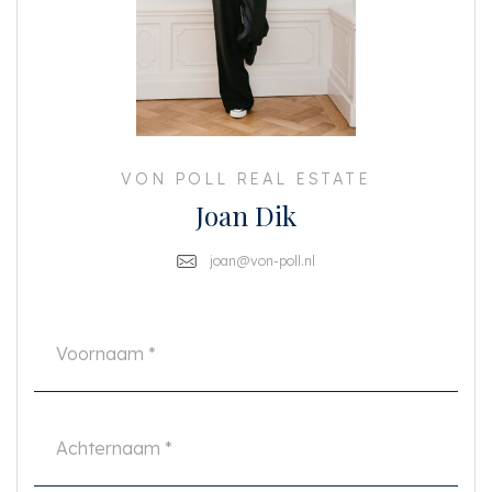
loop je over de Albert Cuyp markt.
Bereikbaarheid:
Met zowel de auto als het openbaar vervoer is de woning uitstekend
bereikbaar. De ringwegen A10, A1 en A2 zijn makkelijk te bereiken, en op
loopafstand bevinden zich tram- en bushaltes en de NS-stations
Muiderpoort en Science Park. Daarnaast ben je met de fiets binnen 10
minuten in het centrum.
VON POLL REAL ESTATE
Bijzonderheden:
Joan Dik
• Toplocatie in de Indische Buurt
• Bijzonder lichte woning door hoekligging
• Direct te betrekken
joan@von-poll.nl
• Volledig voorzien van dubbele beglazing
• Voorzien van video-intercom installatie
• Eigen grond
• Compleet gerenoveerd in 2011
• Gezamenlijke fietsenberging op de begane grond
• Actieve VvE, MJOP aanwezig, € 154,33 per maand
• Overdracht: in overleg
• Niet Zelf Bewoningsclausule van toepassing
Vraagrijs €400.000,- k.k.