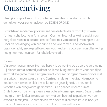
ALLES OVER DE WONING
Omschrijving
Heerlijk compact en licht appartement midden in de stad, van alle
gemakken voorzien en gelegen op EIGEN GROND
Dit lichte en moderne appartement aan de Molukkenstraat ligt op een
fantastische locatie in Amsterdam Oost, en biedt alles wat je zoekt voor
zorgeloos wonen in de stad een perfecte mix van stedelijk woning en rust.
Door de hoekligging van het pand en de vele ramen is de woonkamer
bijzonder licht, en de gezellige open woonkeuken is voorzien van alles wat je
nodig hebt voor een comfortabele levensstijl.
Indeling:
Via de gemeenschappelijke trap bereik je de woning op de eerste verdieping.
Bij binnenkomst betreed je direct de lichte living met ruimte voor een fijne
eettafel. De grote ramen zorgen direct voor een aangename ambiance met
vrij uitzicht, maar weinig inkijk. Centraal in de ruimte staat de moderne
keuken, een perfecte plek om te koken en gezelligheid. De keuken is
voorzien van hoogwaardige apparatuur en genoeg opbergruimte.
In de hoek van de living is een sfeervolle zitkamer gecreëerd. Deze ruimte
nodigt uit om lekker te ontspannen met een boek of te genieten van een
avondje filmkijken. De combinatie van openheid en toch knusse hoekjes
maakt dit een woning waarin u zich direct thuis zult voelen.