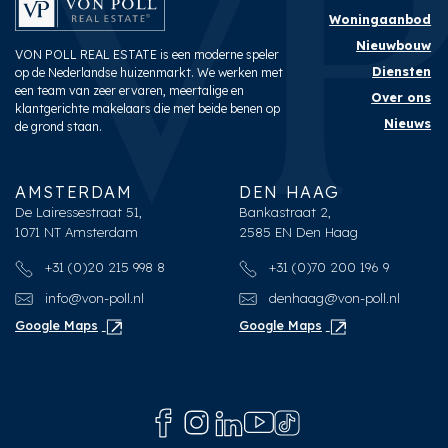
Woningaanbod
Nieuwbouw
VON POLL REAL ESTATE is een moderne speler
Diensten
op de Nederlandse huizenmarkt. We werken met
een team van zeer ervaren, meertalige en
Over ons
klantgerichte makelaars die met beide benen op
Nieuws
de grond staan.
AMSTERDAM
DEN HAAG
De Lairessestraat 51,
Bankastraat 2,
1071 NT Amsterdam
2585 EN Den Haag
+31 (0)20 215 998 8
+31 (0)70 200 196 9
info@von-poll.nl
denhaag@von-poll.nl
Google Maps
Google Maps