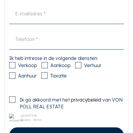
deskundige vertegenwoordiger inschakelt, acht u zich volgens de wet
deskundige genoeg om alle zaken die van belang zijn te kunnen overzien.
Van toepassing zijn de NVM voorwaarden.
-------------
Very light and well laid out apartment of 61 m2 and located on the third
floor on the corner of Scheldestraat and Deurloostraat.
LOCATION
The house is located in one of the nicest parts of the Rivierenbuurt! This
Ik heb intresse in de volgende diensten:
popular part of the city has a village character and good facilities; for daily
Verkoop
Aankoop
Verhuur
shopping there are several supermarkets in the vicinity. In addition, there
is a wide range of specialty shops such as a fishmonger, butcher, caterers
Aanhuur
Taxatie
and various bakeries on, among others, Scheldestraat, Maasstraat and
Beethovenstraat.
Vis aan de Schelde, Sapporo Teppanyaki & Sushi and 't Vliegertje are well-
Ik ga akkoord met het
privacybeleid
van VON
known eateries in Amsterdam and the surrounding area and are located a
few minutes' walk away. But De Pijp and Beethovenstraat are also a short
POLL REAL ESTATE
distance from the apartment.
reCAPTCHA
Privacy
•
Terms
Within a few minutes you are in the beautiful Beatrixpark or you can walk
towards the Amstelpark and along the Amstel.
The RAI conference centre is also just a stone's throw away.