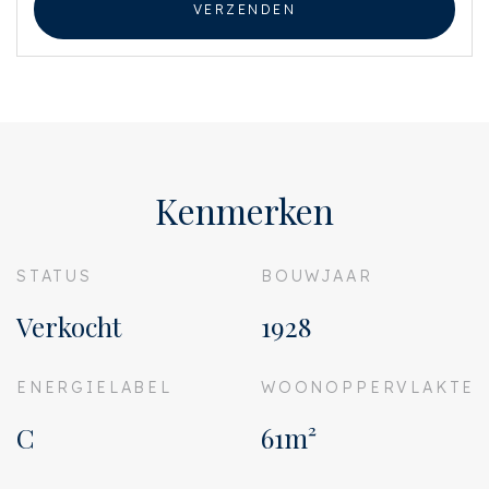
VERZENDEN
Finally, the location is perfectly situated in relation to various arterial
roads. Within a few minutes you can find yourself on both the A2 and the
A10 or walk to (Metro) Station RAI. Station Zuid or Station Amstel with
further bus, tram, train and metro connections are also within 10 minutes
cycling distance. Schiphol Airport can be reached within 15 minutes by car.
Parking is possible with a residents' permit.
LAYOUT
Kenmerken
Via the communal staircase to the third floor. Entrance, spacious hall, very
light and spacious living room with 5 windows and contemporary open
kitchen with island and bar area with built-in appliances.
STATUS
BOUWJAAR
On the other side of the house is the spacious bedroom with fitted
wardrobes. The modern bathroom is located in the middle of the
Verkocht
1928
apartment and has a double sink with furniture, towel radiator and a walk-
in shower. The separate toilet with washbasin is accessible from the hall
and there is a neat oak floor throughout the apartment.
ENERGIELABEL
WOONOPPERVLAKTE
The apartment originally had two bedrooms. This can easily be brought
back if necessary by creating an extra room between the living room and
C
61m²
bedroom that is accessible from the hall. Also the alternative plan.
FEATURES