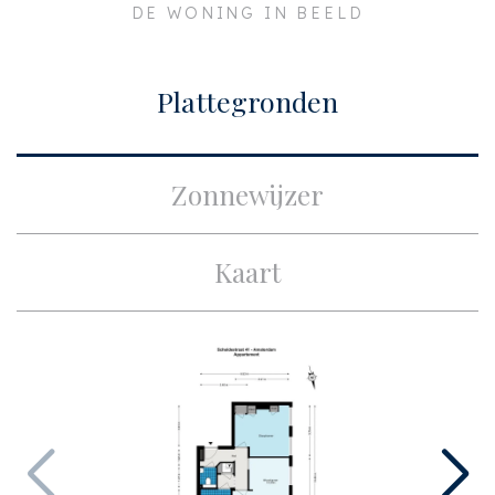
DE WONING IN BEELD
Plaats
Amsterdam
Bouw
Plattegronden
Soort appartement
Tussenverdieping,
Appartement
Zonnewijzer
Woonlaag
3
Soort bouw
Bestaande bouw
Kaart
Bouwjaar
1928
Onderhoud binnen
Goed
Onderhoud buiten
Goed
Oppervlakten en inhoud
Woonoppervlakte
ca. 61m²