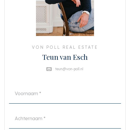
extra kamer te creëren welke vanuit de hal bereikbaar is. Zie ook de
alternatieve plattegrond.
KENMERKEN
- Woonoppervlakte 61 m2 (NEN-2580 certificaat aanwezig)
- Het pand is in 2014 met vergunning gesplitst
- Volledig dubbele beglazing
- Energielabel C
- Eenvoudig een of meerdere extra slaapkamers te creëren
VON POLL REAL ESTATE
- Actieve VvE, bestaande uit 5 leden, MJOP aanwezig
Teun van Esch
- De maandelijkse servicekosten bedragen €90,-
- Gelegen op erfpacht grond. De canon is € 1.023,83 per jaar plus inflatie
tot 2052
teun@von-poll.nl
- Oplevering in overleg, kan spoedig
Deze informatie is door ons met de nodige zorgvuldigheid samengesteld.
Onzerzijds wordt echter geen enkele aansprakelijkheid aanvaard voor
enige onvolledigheid, onjuistheid of anderszins, dan wel de gevolgen
daarvan. Alle opgegeven maten en oppervlakten zijn indicatief. Koper heeft
zijn eigen onderzoek plicht naar alle zaken die voor hem of haar van belang
zijn. Met betrekking tot deze woning is de makelaar adviseur van verkoper.
Wij adviseren u een deskundige (NVM-)makelaar in te schakelen die u
begeleidt bij het aankoopproces. Indien u specifieke wensen heeft omtrent
de woning, adviseren wij u deze tijdig kenbaar te maken aan uw aankopend
makelaar en hiernaar zelfstandig onderzoek te (laten) doen. Indien u geen