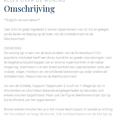
ALLES OVER DE WONING
Omschrijving
**English version below**
Zeer licht en goed ingedeeld 2-kamer appartement van 61 m2 en gelegen
op de derde verdieping op de hoek van de Scheldestraat en de
Deurloostraat.
OMGEVING
De woning ligt in een van de leukste delen van de Rivierenbuurt! Dit
populaire stadsdeel heeft een dorps karakter en goede voorzieningen; voor
de dagelijkse boodschappen zijn er diverse supermarkten in de nabije
omgeving. Daarnaast is er een breed aanbod aan speciaalzaken zoals een
visboer, slager, traiteurs en verschillende bakkerijen op onder andere de
Scheldestraat, Maasstraat en de Beethovenstraat.
Vis aan de Schelde, Sapporo Teppanyaki & Sushi en 't Vliegertje zijn in
Amsterdam en omstreken bekende eetgelegenheden en bevinden zich
enkele minuten loopafstand. Maar ook De Pijp en Beethovenstraat zijn op
korte afstand van het appartement.
Binnen enkele minuten ben je in het mooie Beatrixpark of wandel je richting
het Amstelpark en langs de Amstel. Ook conferentiecentrum de RAI ligt op