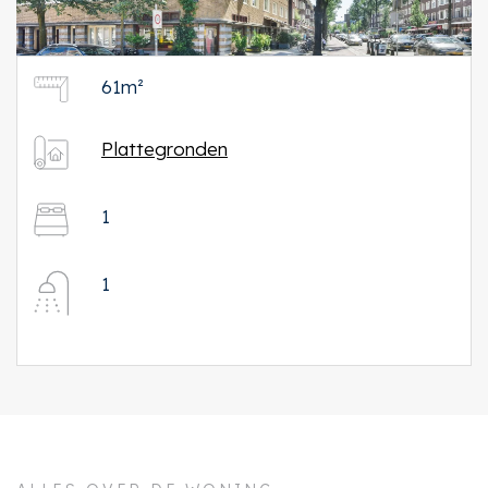
61m²
Plattegronden
1
1