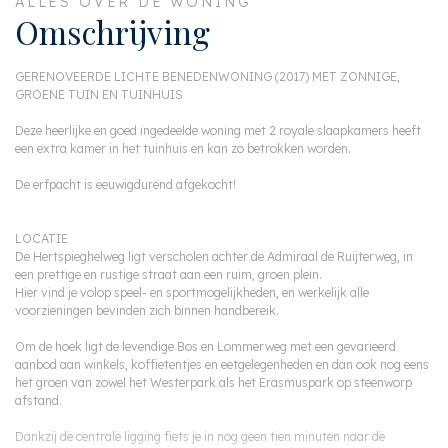
ALLES OVER DE WONING
Omschrijving
GERENOVEERDE LICHTE BENEDENWONING (2017) MET ZONNIGE,
GROENE TUIN EN TUINHUIS
Deze heerlijke en goed ingedeelde woning met 2 royale slaapkamers heeft
een extra kamer in het tuinhuis en kan zo betrokken worden.
De erfpacht is eeuwigdurend afgekocht!
LOCATIE
De Hertspieghelweg ligt verscholen achter de Admiraal de Ruijterweg, in
een prettige en rustige straat aan een ruim, groen plein.
Hier vind je volop speel- en sportmogelijkheden, en werkelijk alle
voorzieningen bevinden zich binnen handbereik.
Om de hoek ligt de levendige Bos en Lommerweg met een gevarieerd
aanbod aan winkels, koffietentjes en eetgelegenheden en dan ook nog eens
het groen van zowel het Westerpark als het Erasmuspark op steenworp
afstand.
Dankzij de centrale ligging fiets je in nog geen tien minuten naar de