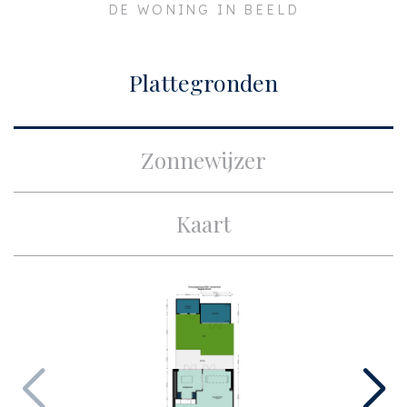
DE WONING IN BEELD
Plaats
Amsterdam
Bouw
Plattegronden
Soort appartement
Benedenwoning,
Appartement
Zonnewijzer
Soort bouw
Bestaande bouw
Bouwjaar
1950
Kaart
Onderhoud binnen
Goed
Onderhoud buiten
Goed
Oppervlakten en inhoud
Woonoppervlakte
ca. 83m²
Inhoud
ca. 297m³