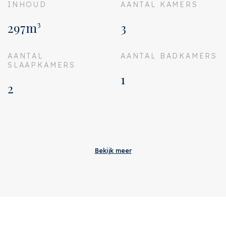
INHOUD
AANTAL KAMERS
297m³
3
AANTAL
AANTAL BADKAMERS
SLAAPKAMERS
1
2
Aanvaarding
Bijdrage VVE
€ 155
Bekijk meer
Status
Verkocht
Oplevering
In overleg
Adres
Hertspieghelweg 32 H
Postcode
1055 KN