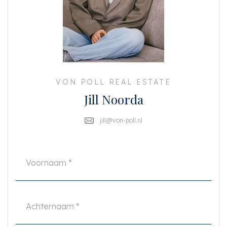
De woonkamer ligt aan de tuinzijde en heeft een fijn formaat. Dankzij de
grote raampartijen en openslaande deuren is de ruimte heerlijk licht.
Er is voldoende plek voor zowel een comfortabele zithoek als een ruime
eettafel.
De half open keuken, met uitkijk op de tuin, is centraal geplaatst en
volledig uitgerust met inbouwapparatuur zoals een inductie kookplaat met
afzuigkap, dubbele gootsteen, oven en uiteraard een ruime koelkast en
vriezer.
VON POLL REAL ESTATE
De afwerking is prachtig met mooie warme kleuren en getegelde
Jill Noorda
achterwand.
Aangrenzend aan de woonkamer bevindt zich de tweede slaapkamer.
jill@von-poll.nl
Ideaal als kinder-logeer en/of werkkamer.
Ook deze kamer is voorzien van handige inbouwkasten en is dus
multifunctioneel te gebruiken!
Vanuit de woonkamer stap je zo de zonovergoten tuin in – een beschutte,
groene oase met een sfeervol terras, een keurig gazon en zorgvuldig op
elkaar afgestemde beplanting.
De tuin is met veel liefde onderhouden, ligt bijna de hele dag in de zon en
ademt rust en harmonie. De verkopers nemen dan ook met pijn in het hart
afscheid van deze fijne plek.
Achter in de tuin staat een modern tuinhuis, perfect als thuiswerkplek of
logeer accommodatie. Daarnaast is er een praktische berging voor extra