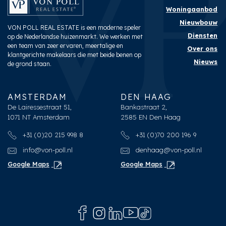
Woningaanbod
Nieuwbouw
VON POLL REAL ESTATE is een moderne speler
Diensten
op de Nederlandse huizenmarkt. We werken met
een team van zeer ervaren, meertalige en
Over ons
klantgerichte makelaars die met beide benen op
Nieuws
de grond staan.
AMSTERDAM
DEN HAAG
De Lairessestraat 51,
Bankastraat 2,
1071 NT Amsterdam
2585 EN Den Haag
+31 (0)20 215 998 8
+31 (0)70 200 196 9
info@von-poll.nl
denhaag@von-poll.nl
Google Maps
Google Maps