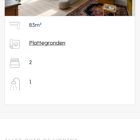
83m²
Plattegronden
2
1