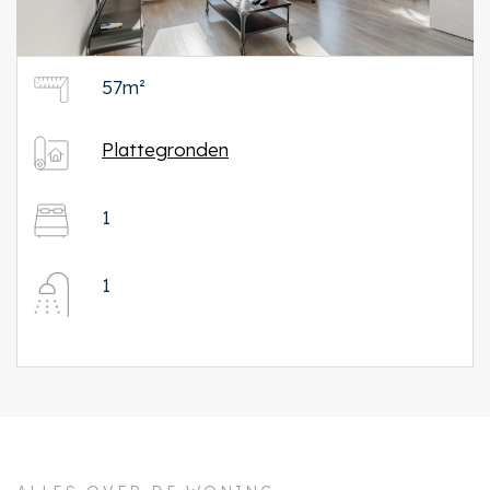
57m²
Plattegronden
1
1