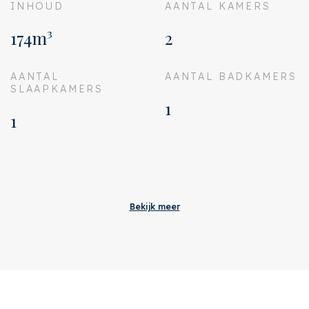
INHOUD
AANTAL KAMERS
174m³
2
AANTAL
AANTAL BADKAMERS
SLAAPKAMERS
1
1
Aanvaarding
Bijdrage VVE
€ 286
Bekijk meer
Status
Verkocht
Oplevering
In overleg
Adres
Nieuwe Uilenburgerstraat
82 1