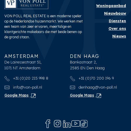
Woningaanbod
Nieuwbouw
VON POLL REAL ESTATE is een moderne speler
Diensten
op de Nederlandse huizenmarkt. We werken met
een team van zeer ervaren, meertalige en
Over ons
klantgerichte makelaars die met beide benen op
Nieuws
de grond staan.
AMSTERDAM
DEN HAAG
De Lairessestraat 51,
Bankastraat 2,
1071 NT Amsterdam
2585 EN Den Haag
+31 (0)20 215 998 8
+31 (0)70 200 196 9
info@von-poll.nl
denhaag@von-poll.nl
Google Maps
Google Maps