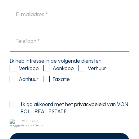
zijn. Met betrekking tot deze woning is de makelaar adviseur van verkoper.
Wij adviseren u een deskundige (NVM-)makelaar in te schakelen die u
begeleidt bij het aankoopproces. Indien u specifieke wensen heeft omtrent
de woning, adviseren wij u deze tijdig kenbaar te maken aan uw aankopend
makelaar en hiernaar zelfstandig onderzoek te (laten) doen. Indien u geen
deskundige vertegenwoordiger inschakelt, acht u zich volgens de wet
deskundige genoeg om alle zaken die van belang zijn te kunnen overzien.
Van toepassing zijn de NVM voorwaarden.
Ik heb intresse in de volgende diensten:
Verkoop
Aankoop
Verhuur
Aanhuur
Taxatie
Ik ga akkoord met het
privacybeleid
van VON
POLL REAL ESTATE
reCAPTCHA
Privacy
•
Terms