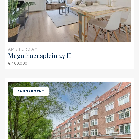
Verwarming
C.V.-ketel
Ketel
(2013, Huur)
Buitenruimte
AMSTERDAM
Ligging
Aan rustige weg, In
Magalhaensplein 27 II
woonwijk
€ 400.000
Balkon
Ja
Schuur
Inpandig
AANGEKOCHT