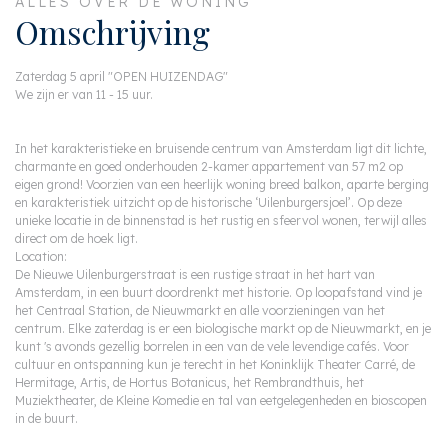
ALLES OVER DE WONING
Omschrijving
Zaterdag 5 april "OPEN HUIZENDAG"
We zijn er van 11 - 15 uur.
In het karakteristieke en bruisende centrum van Amsterdam ligt dit lichte,
charmante en goed onderhouden 2-kamer appartement van 57 m2 op
eigen grond! Voorzien van een heerlijk woning breed balkon, aparte berging
en karakteristiek uitzicht op de historische ‘Uilenburgersjoel’. Op deze
unieke locatie in de binnenstad is het rustig en sfeervol wonen, terwijl alles
direct om de hoek ligt.
Location:
De Nieuwe Uilenburgerstraat is een rustige straat in het hart van
Amsterdam, in een buurt doordrenkt met historie. Op loopafstand vind je
het Centraal Station, de Nieuwmarkt en alle voorzieningen van het
centrum. Elke zaterdag is er een biologische markt op de Nieuwmarkt, en je
kunt 's avonds gezellig borrelen in een van de vele levendige cafés. Voor
cultuur en ontspanning kun je terecht in het Koninklijk Theater Carré, de
Hermitage, Artis, de Hortus Botanicus, het Rembrandthuis, het
Muziektheater, de Kleine Komedie en tal van eetgelegenheden en bioscopen
in de buurt.