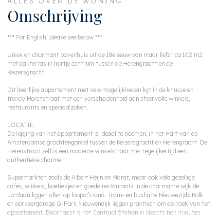
ALLES OVER DE WONING
Omschrijving
*** For English, please see below ***
Uniek en charmant bovenhuis uit de 18e eeuw van maar liefst ca 102 m2
met dakterras in hartje centrum tussen de Herengracht en de
Keizersgracht.
Dit heerlijke appartement met vele mogelijkheden ligt in de knusse en
trendy Herenstraat met een verscheidenheid aan sfeervolle winkels,
restaurants en speciaalzaken.
LOCATIE:
De ligging van het appartement is ideaal te noemen; in het Hart van de
Amsterdamse grachtengordel tussen de Keizersgracht en Herengracht. De
Herenstraat zelf is een moderne winkelstraat met tegelijkertijd een
authentieke charme.
Supermarkten zoals de Albert Heijn en Marqt, maar ook vele gezellige
cafés, winkels, boetiekjes en goede restaurants in de charmante wijk de
Jordaan liggen allen op loopafstand. Tram- en bushalte Nieuwezijds Kolk
en parkeergarage Q-Park Nieuwendijk liggen praktisch om de hoek van het
appartement. Daarnaast is het Centraal Station in slechts tien minuten