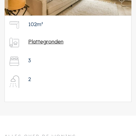
102m²
Plattegronden
3
2