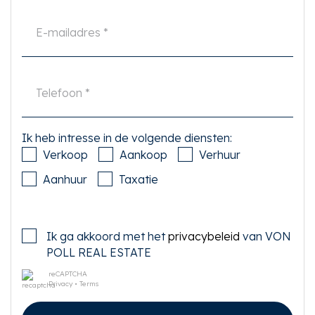
zijn. Met betrekking tot deze woning is de makelaar adviseur van verkoper.
Wij adviseren u een deskundige (NVM-)makelaar in te schakelen die u
begeleidt bij het aankoopproces. Indien u specifieke wensen heeft omtrent
de woning, adviseren wij u deze tijdig kenbaar te maken aan uw aankopend
makelaar en hiernaar zelfstandig onderzoek te (laten) doen. Indien u geen
deskundige vertegenwoordiger inschakelt, acht u zich volgens de wet
deskundige genoeg om alle zaken die van belang zijn te kunnen overzien.
Van toepassing zijn de NVM voorwaarden.
---------------------------------------------------------
Ik heb intresse in de volgende diensten:
Unique and charming apartment on 1st, 2nd and 3rd floor with roofterrace
Verkoop
Aankoop
Verhuur
from the 18th century of approx. 102m2 in the heart of the Centre between
the Herengracht and the Keizersgracht.
Aanhuur
Taxatie
This lovely apartment with many possibilities is situated in the cozy and
trendy Herenstraat with a variety of attractive shops, restaurants and
specialty shops.
Ik ga akkoord met het
privacybeleid
van VON
LOCATION:
The location of the apartment is ideal; in the heart of the Amsterdam canal
POLL REAL ESTATE
belt between Keizersgracht and Herengracht. The Herenstraat itself is a
modern shopping street with an authentic charm at the same time.
reCAPTCHA
Privacy
•
Terms
Supermarkets such as Albert Heijn and Marqt, but also many cozy cafes,
shops, boutiques, and good restaurants in the charming Jordaan district
are all within walking distance. Tram and bus stop Nieuwezijds Kolk and