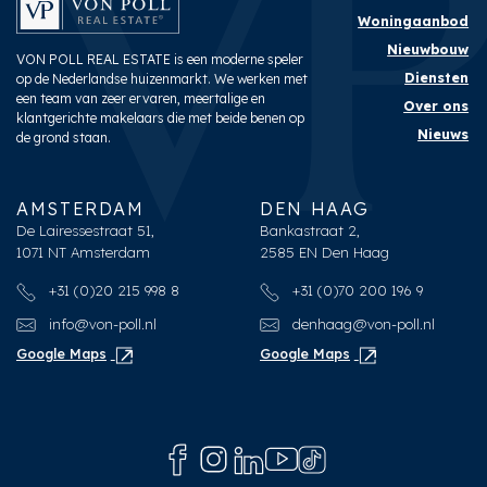
Woningaanbod
Nieuwbouw
VON POLL REAL ESTATE is een moderne speler
Diensten
op de Nederlandse huizenmarkt. We werken met
een team van zeer ervaren, meertalige en
Over ons
klantgerichte makelaars die met beide benen op
Nieuws
de grond staan.
AMSTERDAM
DEN HAAG
De Lairessestraat 51,
Bankastraat 2,
1071 NT Amsterdam
2585 EN Den Haag
+31 (0)20 215 998 8
+31 (0)70 200 196 9
info@von-poll.nl
denhaag@von-poll.nl
Google Maps
Google Maps