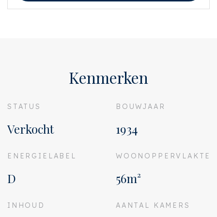
Onzerzijds wordt echter geen enkele aansprakelijkheid aanvaard voor
enige onvolledigheid, onjuistheid of anderszins, dan wel de gevolgen
daarvan. Alle opgegeven maten en oppervlakten zijn indicatief. Koper heeft
zijn eigen onderzoek plicht naar alle zaken die voor hem of haar van belang
zijn. Met betrekking tot deze woning is de makelaar adviseur van verkoper.
Wij adviseren u een deskundige (NVM-)makelaar in te schakelen die u
begeleidt bij het aankoopproces. Indien u specifieke wensen heeft omtrent
de woning, adviseren wij u deze tijdig kenbaar te maken aan uw aankopend
Kenmerken
makelaar en hiernaar zelfstandig onderzoek te (laten) doen. Indien u geen
deskundige vertegenwoordiger inschakelt, acht u zich volgens de wet
deskundige genoeg om alle zaken die van belang zijn te kunnen overzien.
Van toepassing zijn de NVM voorwaarden.
STATUS
BOUWJAAR
Verkocht
1934
ENERGIELABEL
WOONOPPERVLAKTE
D
56m²
INHOUD
AANTAL KAMERS