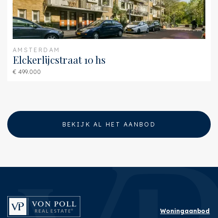
AMSTERDAM
Elckerlijcstraat 10 hs
€ 499.000
BEKIJK AL HET AANBOD
Woningaanbod