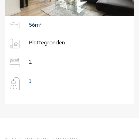
56m²
Plattegronden
2
1