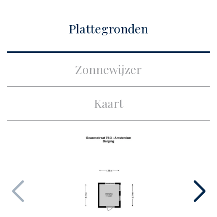
Bouw
Plattegronden
Soort appartement
Bovenwoning,
Appartement
Zonnewijzer
Woonlaag
3
Soort bouw
Bestaande bouw
Kaart
Bouwjaar
1934
Onderhoud binnen
Goed
Onderhoud buiten
Goed
Bijzonderheden
Monumentaal pand
Oppervlakten en inhoud
Woonoppervlakte
ca. 56m²