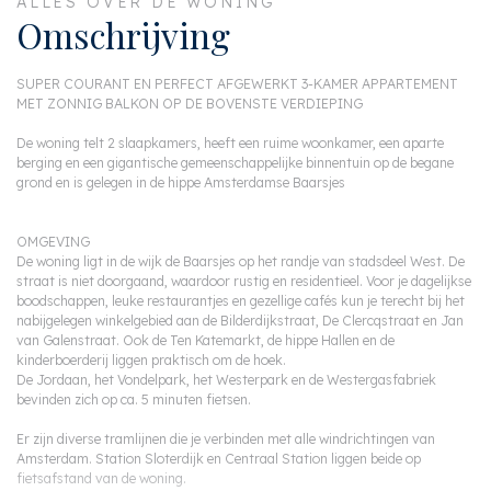
ALLES OVER DE WONING
Omschrijving
SUPER COURANT EN PERFECT AFGEWERKT 3-KAMER APPARTEMENT
MET ZONNIG BALKON OP DE BOVENSTE VERDIEPING
De woning telt 2 slaapkamers, heeft een ruime woonkamer, een aparte
berging en een gigantische gemeenschappelijke binnentuin op de begane
grond en is gelegen in de hippe Amsterdamse Baarsjes
OMGEVING
De woning ligt in de wijk de Baarsjes op het randje van stadsdeel West. De
straat is niet doorgaand, waardoor rustig en residentieel. Voor je dagelijkse
boodschappen, leuke restaurantjes en gezellige cafés kun je terecht bij het
nabijgelegen winkelgebied aan de Bilderdijkstraat, De Clercqstraat en Jan
van Galenstraat. Ook de Ten Katemarkt, de hippe Hallen en de
kinderboerderij liggen praktisch om de hoek.
De Jordaan, het Vondelpark, het Westerpark en de Westergasfabriek
bevinden zich op ca. 5 minuten fietsen.
Er zijn diverse tramlijnen die je verbinden met alle windrichtingen van
Amsterdam. Station Sloterdijk en Centraal Station liggen beide op
fietsafstand van de woning.