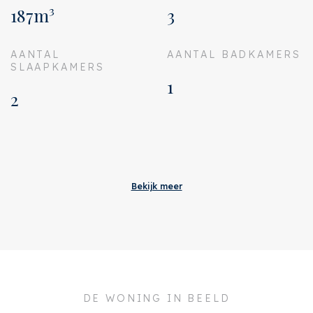
187m³
3
AANTAL
AANTAL BADKAMERS
SLAAPKAMERS
1
2
Aanvaarding
Bijdrage VVE
€ 137
Bekijk meer
Status
Verkocht
Oplevering
In overleg
Adres
Geuzenstraat 79 3
Postcode
1056 KB
DE WONING IN BEELD
Plaats
Amsterdam