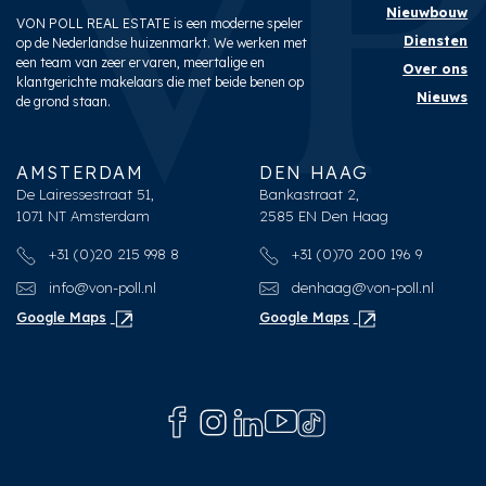
Nieuwbouw
VON POLL REAL ESTATE is een moderne speler
Diensten
op de Nederlandse huizenmarkt. We werken met
een team van zeer ervaren, meertalige en
Over ons
klantgerichte makelaars die met beide benen op
Nieuws
de grond staan.
AMSTERDAM
DEN HAAG
De Lairessestraat 51,
Bankastraat 2,
1071 NT Amsterdam
2585 EN Den Haag
+31 (0)20 215 998 8
+31 (0)70 200 196 9
info@von-poll.nl
denhaag@von-poll.nl
Google Maps
Google Maps