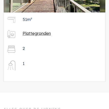
51m²
Plattegronden
2
1