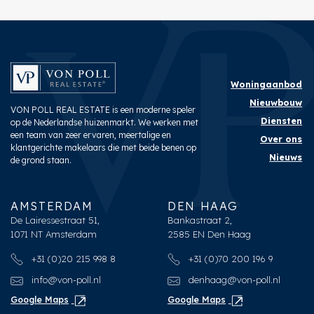
Woningaanbod
Nieuwbouw
VON POLL REAL ESTATE is een moderne speler
Diensten
op de Nederlandse huizenmarkt. We werken met
een team van zeer ervaren, meertalige en
Over ons
klantgerichte makelaars die met beide benen op
Nieuws
de grond staan.
AMSTERDAM
DEN HAAG
De Lairessestraat 51,
Bankastraat 2,
1071 NT Amsterdam
2585 EN Den Haag
+31 (0)20 215 998 8
+31 (0)70 200 196 9
info@von-poll.nl
denhaag@von-poll.nl
Google Maps
Google Maps