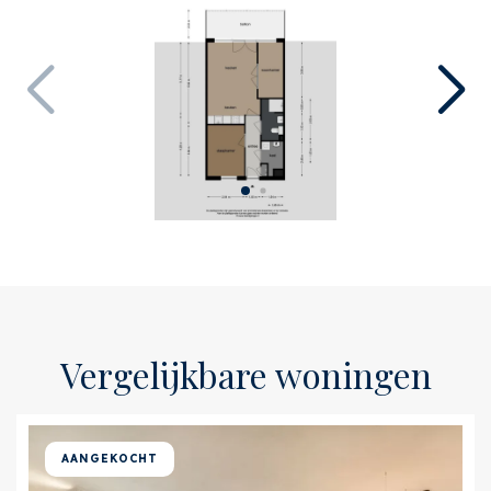
Onderhoud buiten
Uitstekend
Bijzonderheden
Toegankelijk voor
ouderen, Toegankelijk
voor gehandicapten
Oppervlakten en inhoud
Woonoppervlakte
ca. 51m²
Perceeloppervlakte
ca. 51m²
Inhoud
ca. 192m³
Indeling
Vergelijkbare woningen
Aantal kamers
3
Aantal slaapkamers
2
AANGEKOCHT
Aantal badkamers
1