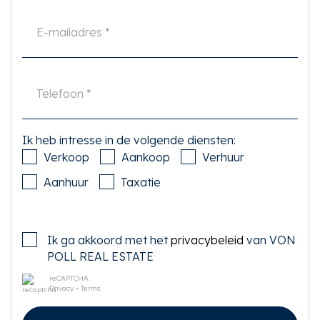
Wij adviseren u een deskundige (NVM-)makelaar in te schakelen die u
begeleidt bij het aankoopproces. Indien u specifieke wensen heeft omtrent
de woning, adviseren wij u deze tijdig kenbaar te maken aan uw aankopend
makelaar en hiernaar zelfstandig onderzoek te (laten) doen. Indien u geen
deskundige vertegenwoordiger inschakelt, acht u zich volgens de wet
deskundige genoeg om alle zaken die van belang zijn te kunnen overzien.
Van toepassing zijn de NVM voorwaarden.
Ik heb intresse in de volgende diensten:
Verkoop
Aankoop
Verhuur
Aanhuur
Taxatie
Ik ga akkoord met het
privacybeleid
van VON
POLL REAL ESTATE
reCAPTCHA
Privacy
•
Terms