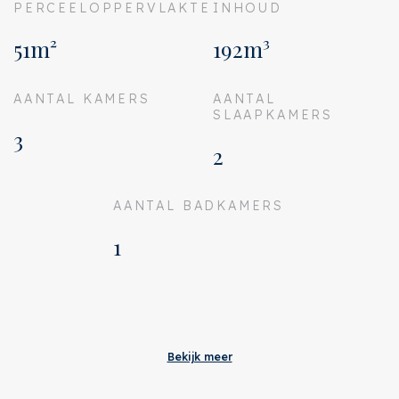
PERCEELOPPERVLAKTE
INHOUD
51m²
192m³
AANTAL KAMERS
AANTAL
SLAAPKAMERS
3
2
AANTAL BADKAMERS
1
Aanvaarding
Servicekosten
€ 137
Bekijk meer
Status
Verkocht