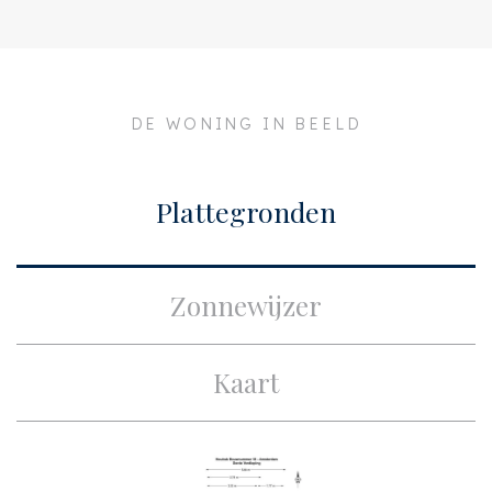
Oplevering
In overleg
Adres
Isaac Titsinghkade 2 D 3
Postcode
1018 CA
DE WONING IN BEELD
Plaats
Amsterdam
Bouw
Plattegronden
Soort appartement
Bovenwoning,
Appartement
Zonnewijzer
Woonlaag
3
Soort bouw
Nieuwbouw
Kaart
Bouwjaar
2024
Onderhoud binnen
Uitstekend