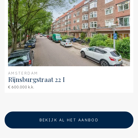
Buitenruimte
Ligging
Aan het water, Aan rustige
weg, In centrum, In
woonwijk, Vrij uitzicht,
Open ligging, Aan
vaarroute
Tuin
Zonneterras
AMSTERDAM
Zonneterras
Zuidwest, 11m²,
Rijnsburgstraat 22 I
550×200cm
€ 600.000 k.k.
BEKIJK AL HET AANBOD