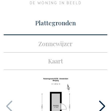
DE WONING IN BEELD
Plaats
Amsterdam
Bouw
Plattegronden
Soort appartement
Bovenwoning,
Appartement
Zonnewijzer
Soort bouw
Bestaande bouw
Bouwjaar
1700
Kaart
Onderhoud binnen
Uitstekend
Onderhoud buiten
Goed
Oppervlakten en inhoud
Woonoppervlakte
ca. 100m²
Inhoud
ca. 398m³