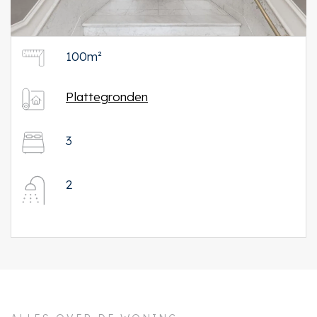
100m²
Plattegronden
3
2