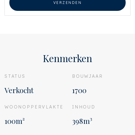
VERZENDEN
Kenmerken
STATUS
BOUWJAAR
Verkocht
1700
WOONOPPERVLAKTE
INHOUD
100m²
398m³