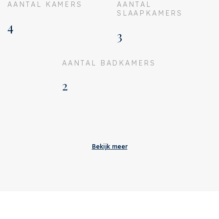
AANTAL KAMERS
AANTAL
SLAAPKAMERS
4
3
AANTAL BADKAMERS
2
Aanvaarding
Bijdrage VVE
€ 240
Bekijk meer
Status
Verkocht
Oplevering
In overleg
Adres
Keizersgracht 637 B
Postcode
1017 DS