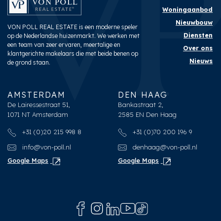
Woningaanbod
Nieuwbouw
VON POLL REAL ESTATE is een moderne speler
Diensten
op de Nederlandse huizenmarkt. We werken met
een team van zeer ervaren, meertalige en
Over ons
klantgerichte makelaars die met beide benen op
Nieuws
de grond staan.
AMSTERDAM
DEN HAAG
De Lairessestraat 51,
Bankastraat 2,
1071 NT Amsterdam
2585 EN Den Haag
+31 (0)20 215 998 8
+31 (0)70 200 196 9
info@von-poll.nl
denhaag@von-poll.nl
Google Maps
Google Maps