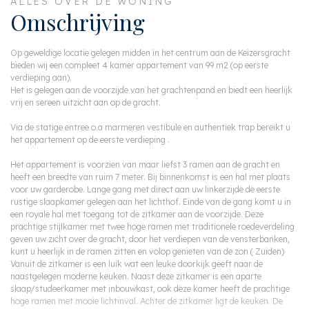
ALLES OVER DE WONING
Omschrijving
Op geweldige locatie gelegen midden in het centrum aan de Keizersgracht
bieden wij een compleet 4 kamer appartement van 99 m2 (op eerste
verdieping aan).
Het is gelegen aan de voorzijde van het grachtenpand en biedt een heerlijk
vrij en sereen uitzicht aan op de gracht.
Via de statige entree o.a marmeren vestibule en authentiek trap bereikt u
het appartement op de eerste verdieping .
Het appartement is voorzien van maar liefst 3 ramen aan de gracht en
heeft een breedte van ruim 7 meter. Bij binnenkomst is een hal met plaats
voor uw garderobe. Lange gang met direct aan uw linkerzijde de eerste
rustige slaapkamer gelegen aan het lichthof. Einde van de gang komt u in
een royale hal met toegang tot de zitkamer aan de voorzijde. Deze
prachtige stijlkamer met twee hoge ramen met traditionele roedeverdeling
geven uw zicht over de gracht, door het verdiepen van de vensterbanken,
kunt u heerlijk in de ramen zitten en volop genieten van de zon ( Zuiden)
Vanuit de zitkamer is een luik wat een leuke doorkijk geeft naar de
naastgelegen moderne keuken. Naast deze zitkamer is een aparte
slaap/studeerkamer met inbouwkast, ook deze kamer heeft de prachtige
hoge ramen met mooie lichtinval. Achter de zitkamer ligt de keuken. De