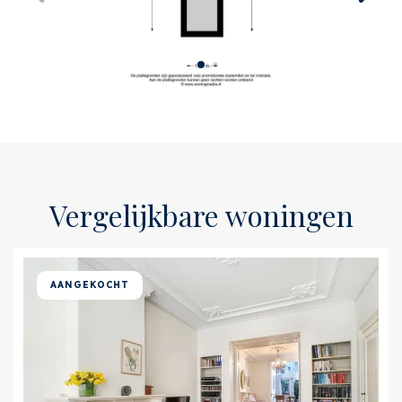
Indeling
Aantal kamers
4
Aantal slaapkamers
3
Aantal badkamers
2
Aantal verdiepingen
1
Vergelijkbare woningen
Energie
Warm water
C.V.-ketel
AANGEKOCHT
Verwarming
C.V.-ketel
Ketel
(Eigendom)
Buitenruimte