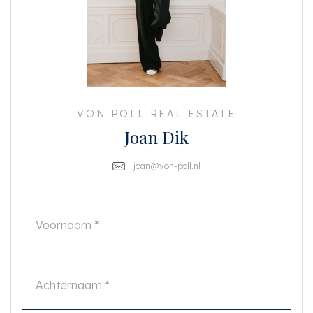
In het midden van de woning bevindt zich de badkamer met wc, douche,
ligbad, wastafel en een handdoekradiator. De combinatie van wit sanitair
met zwarte badkamergarnituur geven de badkamer een uniek en moderne
uitstraling. De twee lichte slaapkamers zijn aan achterzijde gesitueerd en
geven toegang tot het zonnige balkon met aan beide uiteinden een
balkonkast.
VON POLL REAL ESTATE
BIJZONDERHEDEN
Joan Dik
• Woonoppervlakte ca. 49.8 m2 (NEN-2580 certificaat aanwezig)
• Bouwjaar: 1928
• Heerlijk zonnig balkon op het westen over volle breedte van het
joan@von-poll.nl
appartement
• Erfpachtcanon afgekocht tot 2064, overstap onder gunstige
voorwaarden gedaan
• Hardhouten kozijnen met dubbelglas aan de voorzijde
• Kunststof kozijnen met dubbelglas aan de achterzijde
• Wasmachine aansluiting in afgesloten kast in de hal
• Actieve en gezonde VvE, service kosten € 70,- per maand
• MJOP aanwezig
• Oplevering in overleg
Deze informatie is door ons met de nodige zorgvuldigheid samengesteld.