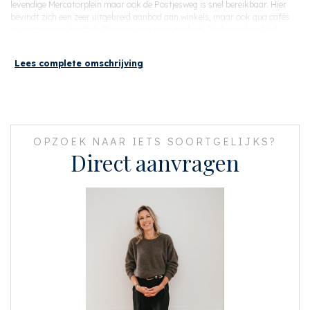
levendige Mercatorplein maar ook de Postjesweg is snel bereikbaar. Hier
bevindt zich een zeer uitgebreid aanbod aan winkels, maar ook qua cafés
en restaurants heeft de Baarsjes een ruim aanbod. Onder andere Edel,
Zurich, Het wilde Westen en ook BARTACK bevinden zich binnen
loopafstand.
Lees complete omschrijving
De Jordaan en de binnenstad liggen op slechts 10 minuten fietsen en voor
recreatie het aanliggende Rembrandtpark en nabij de Sloterplas. Met 20
minuten autorijden zijn Zandvoort en Bloemendaal te bereiken.
Kortom: een heerlijk rustige en groene omgeving met alle stadse faciliteiten
binnen handbereik!
OPZOEK NAAR IETS SOORTGELIJKS?
Direct aanvragen
INDELING
Via het gemeenschappelijke en nette trappenhuis bereikt u de entree op de
tweede verdieping. Bij binnenkomst komt u terecht in een hal die toegang
biedt tot alle vertrekken. Tevens is in de hal een afgesloten kast met
wasmachineaansluiting aanwezig.
Aan de voorzijde bevindt zich de ruime en lichte woonkamer met over de
gehele voorzijde drie grote raampartijen en toegang tot de half open
keuken. De keuken is voorzien van een kunststenen aanrechtblad en
houten kastjes. Daarbij is de keuken voorzien van diverse
inbouwapparatuur zoals afwasmachine, koel-vriescombinatie, 4-pits
gasfornuis, oven en afzuigkap.