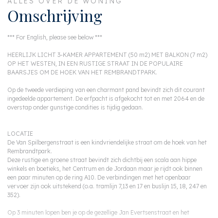
ALLES OVER DE WONING
Omschrijving
*** For English, please see below ***
HEERLIJK LICHT 3-KAMER APPARTEMENT (50 m2) MET BALKON (7 m2)
OP HET WESTEN, IN EEN RUSTIGE STRAAT IN DE POPULAIRE
BAARSJES OM DE HOEK VAN HET REMBRANDTPARK.
Op de tweede verdieping van een charmant pand bevindt zich dit courant
ingedeelde appartement. De erfpacht is afgekocht tot en met 2064 en de
overstap onder gunstige condities is tijdig gedaan.
LOCATIE
De Van Spilbergenstraat is een kindvriendelijke straat om de hoek van het
Rembrandtpark.
Deze rustige en groene straat bevindt zich dichtbij een scala aan hippe
winkels en boetieks, het Centrum en de Jordaan maar je rijdt ook binnen
een paar minuten op de ring A10. De verbindingen met het openbaar
vervoer zijn ook uitstekend (o.a. tramlijn 7,13 en 17 en buslijn 15, 18, 247 en
352).
Op 3 minuten lopen ben je op de gezellige Jan Evertsenstraat en het