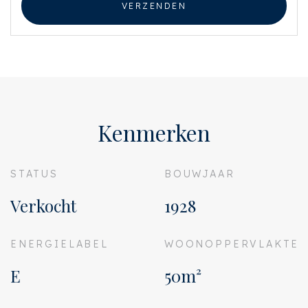
VERZENDEN
LOCATION
Van Spilbergenstraat is a child-friendly street around the corner from the
Rembrandtpark.
This quiet and green street is close to a range of trendy shops and
boutiques, the Center and the Jordaan, but you can also drive on the A10
ring road within a few minutes. The connections with public transport are
also excellent (including tram lines 7,13 and 17 and bus lines 15, 18, 247 and
352).
Kenmerken
A 3-minute walk takes you to the cozy Jan Evertsenstraat and the lively
Mercatorplein, but Postjesweg is also quickly accessible. Here you will find
a very wide range of shops, but De Baarsjes also has a wide range in terms
STATUS
BOUWJAAR
of cafes and restaurants. Edel, Zurich, Het wilde Westen and BARTACK,
among others, are within walking distance.
Verkocht
1928
Jordaan and the city center are only 10 minutes by bike and for recreation
the adjacent Rembrandtpark and near the Sloterplas. Zandvoort and
Bloemendaal can be reached in 20 minutes by car.
ENERGIELABEL
WOONOPPERVLAKTE
In short: a wonderfully quiet and green environment with all city facilities
within easy reach!
E
50m²
LAYOUT