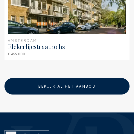
AMSTERDAM
Elckerlijcstraat 10 hs
€ 499.000
BEKIJK AL HET AANBOD