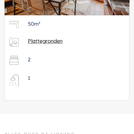
50m²
Plattegronden
2
1