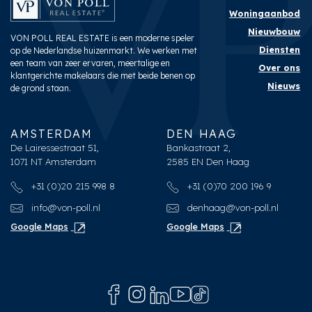
Woningaanbod
Nieuwbouw
VON POLL REAL ESTATE is een moderne speler
Diensten
op de Nederlandse huizenmarkt. We werken met
een team van zeer ervaren, meertalige en
Over ons
klantgerichte makelaars die met beide benen op
Nieuws
de grond staan.
AMSTERDAM
DEN HAAG
De Lairessestraat 51,
Bankastraat 2,
1071 NT Amsterdam
2585 EN Den Haag
+31 (0)20 215 998 8
+31 (0)70 200 196 9
info@von-poll.nl
denhaag@von-poll.nl
Google Maps
Google Maps