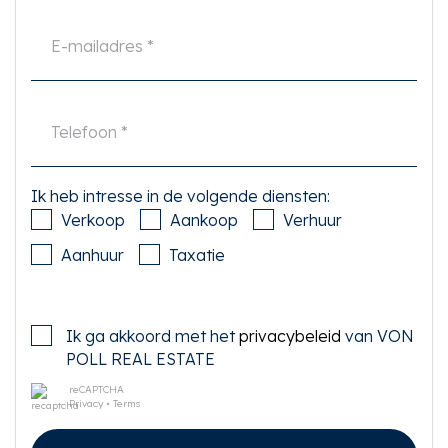
Onzerzijds wordt echter geen enkele aansprakelijkheid aanvaard voor
enige onvolledigheid, onjuistheid of anderszins, dan wel de gevolgen
daarvan. Alle opgegeven maten en oppervlakten zijn indicatief. Koper heeft
zijn eigen onderzoek plicht naar alle zaken die voor hem of haar van belang
zijn. Met betrekking tot deze woning is de makelaar adviseur van verkoper.
Wij adviseren u een deskundige (NVM-)makelaar in te schakelen die u
begeleidt bij het aankoopproces. Indien u specifieke wensen heeft omtrent
de woning, adviseren wij u deze tijdig kenbaar te maken aan uw aankopend
makelaar en hiernaar zelfstandig onderzoek te (laten) doen. Indien u geen
deskundige vertegenwoordiger inschakelt, acht u zich volgens de wet
deskundige genoeg om alle zaken die van belang zijn te kunnen overzien.
Ik heb intresse in de volgende diensten:
Van toepassing zijn de NVM voorwaarden.
Verkoop
Aankoop
Verhuur
Aanhuur
Taxatie
-----------
WONDERFUL BRIGHT 3-ROOM APARTMENT (50 m2) WITH BALCONY (7
Ik ga akkoord met het
privacybeleid
van VON
m2) ON THE WEST, IN A QUIET STREET IN THE POPULAR BAARSJES
AROUND THE CORNER OF REMBRANDTPARK.
POLL REAL ESTATE
reCAPTCHA
Privacy
•
Terms
This well-arranged apartment is located on the second floor of a charming
building. The leasehold has been bought off up to and including 2064 and
the transfer under favorable conditions was made on time.