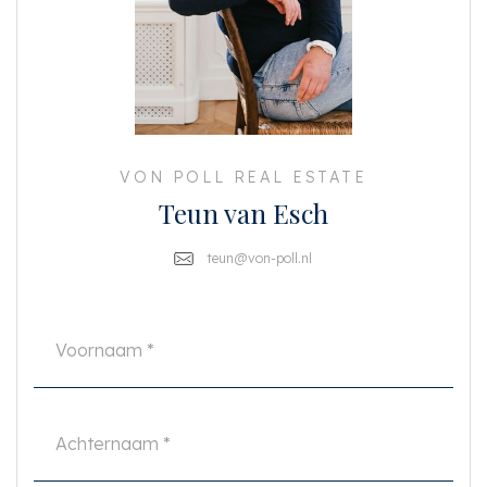
inbouwkasten geven de keuken een industrieel en modern uiterlijk.
BIJZONDERHEDEN
Woonoppervlakte 72.8 m2 (NEN-2580 certificaat aanwezig)
ERFPACHT EEUWIGDUREND AFGEKOCHT
Bouwjaar 1985
Aan water gelegen met vrij uitzicht
VON POLL REAL ESTATE
Modern, strak afgewerkt appartement
Teun van Esch
Twee slaapkamers
Twee ruime balkons
Separate berging van 4 m2 in de onderbouw
teun@von-poll.nl
Energielabel A
CV uit december 2020
Professioneel beheerd en gezonde VvE, maandelijkse servicekosten € 124,-
Oplevering in overleg
Deze informatie is door ons met de nodige zorgvuldigheid samengesteld.
Onzerzijds wordt echter geen enkele aansprakelijkheid aanvaard voor
enige onvolledigheid, onjuistheid of anderszins, dan wel de gevolgen
daarvan. Alle opgegeven maten en oppervlakten zijn indicatief. Koper heeft
zijn eigen onderzoek plicht naar alle zaken die voor hem of haar van belang
zijn. Met betrekking tot deze woning is de makelaar adviseur van verkoper.
Wij adviseren u een deskundige (NVM-)makelaar in te schakelen die u