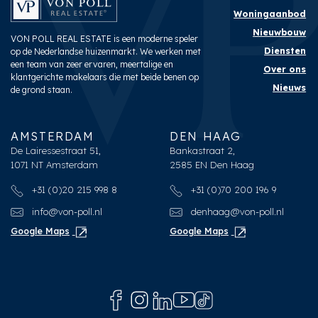
Woningaanbod
Nieuwbouw
VON POLL REAL ESTATE is een moderne speler
Diensten
op de Nederlandse huizenmarkt. We werken met
een team van zeer ervaren, meertalige en
Over ons
klantgerichte makelaars die met beide benen op
Nieuws
de grond staan.
AMSTERDAM
DEN HAAG
De Lairessestraat 51,
Bankastraat 2,
1071 NT Amsterdam
2585 EN Den Haag
+31 (0)20 215 998 8
+31 (0)70 200 196 9
info@von-poll.nl
denhaag@von-poll.nl
Google Maps
Google Maps