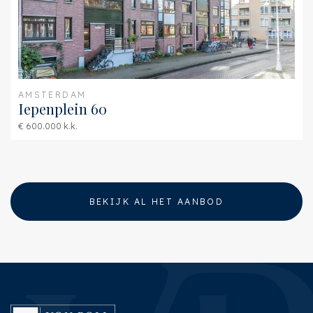
AMSTERDAM
Iepenplein 60
€ 600.000 k.k.
BEKIJK AL HET AANBOD