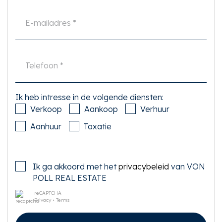
begeleidt bij het aankoopproces. Indien u specifieke wensen heeft omtrent
de woning, adviseren wij u deze tijdig kenbaar te maken aan uw aankopend
makelaar en hiernaar zelfstandig onderzoek te (laten) doen. Indien u geen
deskundige vertegenwoordiger inschakelt, acht u zich volgens de wet
deskundige genoeg om alle zaken die van belang zijn te kunnen overzien.
Van toepassing zijn de NVM voorwaarden.
------------------------------------
Ik heb intresse in de volgende diensten:
Verkoop
Aankoop
Verhuur
MODERN AND BRIGHT APARTMENT (73 M2) IN ONE OF THE MOST
Aanhuur
Taxatie
POPULAR AREAS OF AMSTERDAM WEST WITH FANTASTIC
UNOBSTRACTED VIEW. THE APARTMENT HAS TWO BALCONIES (10
M2), OF WHICH ONE WITH VIEWS OVER KOSTVERLORENVAART, TWO
BEDROOMS AND A PRACTICAL STOREROOM (4 M2) IN THE BASEMENT.
Ik ga akkoord met het
privacybeleid
van VON
POLL REAL ESTATE
LOCATION
The Wittenkade is a quiet quay on Kostverlorenvaart within walking
reCAPTCHA
Privacy
•
Terms
distance of the Westerpark. In the immediate vicinity are various shops
and supermarkets for daily shopping. Cozy cafés and restautants are also
located nearby, including Café Nassau, Bar Rooster, Checkpoint Charlie