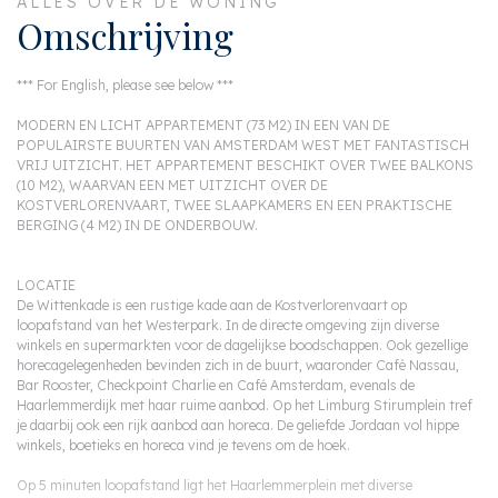
ALLES OVER DE WONING
Omschrijving
*** For English, please see below ***
MODERN EN LICHT APPARTEMENT (73 M2) IN EEN VAN DE
POPULAIRSTE BUURTEN VAN AMSTERDAM WEST MET FANTASTISCH
VRIJ UITZICHT. HET APPARTEMENT BESCHIKT OVER TWEE BALKONS
(10 M2), WAARVAN EEN MET UITZICHT OVER DE
KOSTVERLORENVAART, TWEE SLAAPKAMERS EN EEN PRAKTISCHE
BERGING (4 M2) IN DE ONDERBOUW.
LOCATIE
De Wittenkade is een rustige kade aan de Kostverlorenvaart op
loopafstand van het Westerpark. In de directe omgeving zijn diverse
winkels en supermarkten voor de dagelijkse boodschappen. Ook gezellige
horecagelegenheden bevinden zich in de buurt, waaronder Café Nassau,
Bar Rooster, Checkpoint Charlie en Café Amsterdam, evenals de
Haarlemmerdijk met haar ruime aanbod. Op het Limburg Stirumplein tref
je daarbij ook een rijk aanbod aan horeca. De geliefde Jordaan vol hippe
winkels, boetieks en horeca vind je tevens om de hoek.
Op 5 minuten loopafstand ligt het Haarlemmerplein met diverse