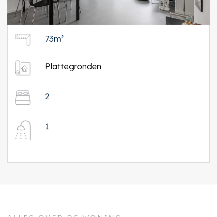
73m²
Plattegronden
2
1