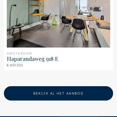
regarding this property. We advise you to hire an expert (NVM) broker who
will guide you through the purchasing process. If you have specific wishes
regarding the house, we advise you to make this known to your purchasing
broker in good time and to have them investigated independently. If you
do not engage an expert representative, you consider yourself to be expert
enough by law to be able to oversee all matters of interest. The NVM
conditions apply.
AMSTERDAM
Haparandaweg 918 E
€ 400.000
BEKIJK AL HET AANBOD