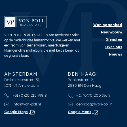
Woningaanbod
Nieuwbouw
VON POLL REAL ESTATE is een moderne speler
Diensten
op de Nederlandse huizenmarkt. We werken met
een team van zeer ervaren, meertalige en
Over ons
klantgerichte makelaars die met beide benen op
Nieuws
de grond staan.
AMSTERDAM
DEN HAAG
De Lairessestraat 51,
Bankastraat 2,
1071 NT Amsterdam
2585 EN Den Haag
+31 (0)20 215 998 8
+31 (0)70 200 196 9
info@von-poll.nl
denhaag@von-poll.nl
Google Maps
Google Maps