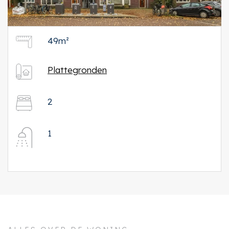
49m²
Plattegronden
2
1