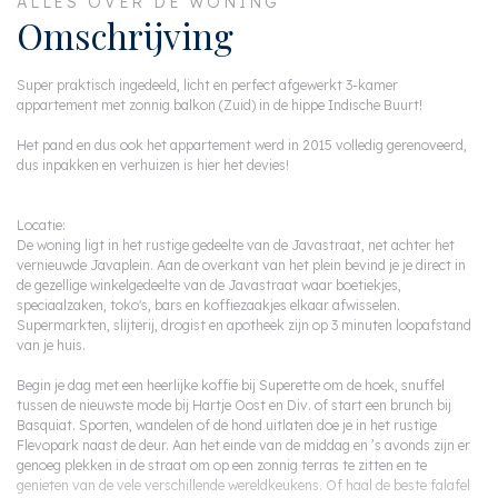
ALLES OVER DE WONING
Omschrijving
Super praktisch ingedeeld, licht en perfect afgewerkt 3-kamer
appartement met zonnig balkon (Zuid) in de hippe Indische Buurt!
Het pand en dus ook het appartement werd in 2015 volledig gerenoveerd,
dus inpakken en verhuizen is hier het devies!
Locatie:
De woning ligt in het rustige gedeelte van de Javastraat, net achter het
vernieuwde Javaplein. Aan de overkant van het plein bevind je je direct in
de gezellige winkelgedeelte van de Javastraat waar boetiekjes,
speciaalzaken, toko's, bars en koffiezaakjes elkaar afwisselen.
Supermarkten, slijterij, drogist en apotheek zijn op 3 minuten loopafstand
van je huis.
Begin je dag met een heerlijke koffie bij Superette om de hoek, snuffel
tussen de nieuwste mode bij Hartje Oost en Div. of start een brunch bij
Basquiat. Sporten, wandelen of de hond uitlaten doe je in het rustige
Flevopark naast de deur. Aan het einde van de middag en ’s avonds zijn er
genoeg plekken in de straat om op een zonnig terras te zitten en te
genieten van de vele verschillende wereldkeukens. Of haal de beste falafel