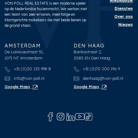
Nieuwbouw
VON POLL REAL ESTATE is een moderne speler
Diensten
op de Nederlandse huizenmarkt. We werken met
een team van zeer ervaren, meertalige en
Over ons
klantgerichte makelaars die met beide benen op
Nieuws
de grond staan.
AMSTERDAM
DEN HAAG
De Lairessestraat 51,
Bankastraat 2,
1071 NT Amsterdam
2585 EN Den Haag
+31 (0)20 215 998 8
+31 (0)70 200 196 9
info@von-poll.nl
denhaag@von-poll.nl
Google Maps
Google Maps