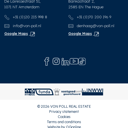
De Lairessestraat 51,
Bankastraat 2,
1071 NT Amsterdam
2585 EN The Hague
+31 (0)20 215 998 8
+31 (0)70 200 196 9
info@von-poll.nl
denhaag@von-poll.nl
Google Maps
Google Maps
© 2026 VON POLL REAL ESTATE
Privacy statement
Cookies
Terms and conditions
Website by OGonline