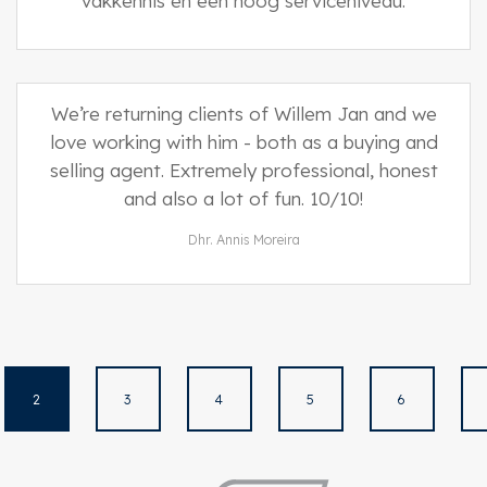
vakkennis en een hoog serviceniveau.
We’re returning clients of Willem Jan and we
love working with him - both as a buying and
selling agent. Extremely professional, honest
and also a lot of fun. 10/10!
Dhr. Annis Moreira
2
3
4
5
6