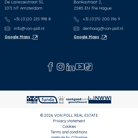
De Lairessestraat 51,
Bankastraat 2,
1071 NT Amsterdam
2585 EN The Hague
+31 (0)20 215 998 8
+31 (0)70 200 196 9
info@von-poll.nl
denhaag@von-poll.nl
Google Maps
Google Maps
© 2026 VON POLL REAL ESTATE
Privacy statement
Cookies
Terms and conditions
Website by OGonline