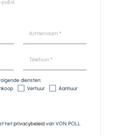
poll.nl
 volgende diensten:
nkoop
Verhuur
Aanhuur
et het
privacybeleid
van VON POLL