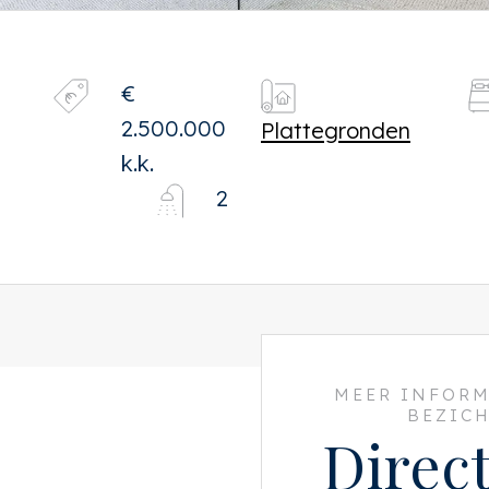
€
2.500.000
Plattegronden
k.k.
2
MEER INFORM
BEZIC
Direc