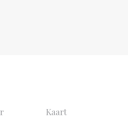
Benedenwoning
Bestaande bouw
1960
Uitstekend
Uitstekend
Monumentaal pand,
Toegankelijk voor
gehandicapten
r
Kaart
4