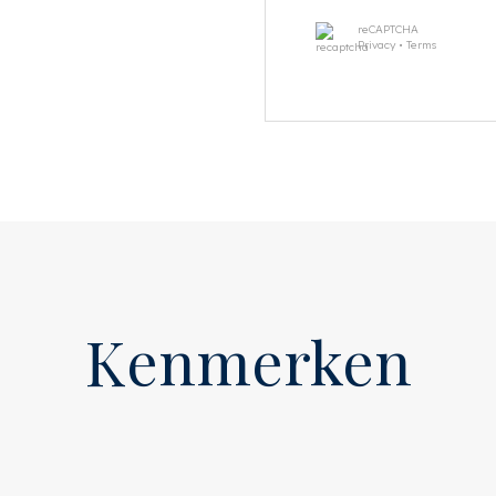
gt voor een bijzonder fijne
reCAPTCHA
Privacy
•
Terms
tuinkamer, waar grote
ng creëren met de zonnige,
0 m² op het zuiden. Een
 stad, waar u gedurende
en. Je hoort de vogeltjes
ving, terwijl je midden in de
uinzijde en beschikt over
Kenmerken
de tuin en een comfortabele
el en wc. De badkamer is
validen.
ruime slaapkamer met een