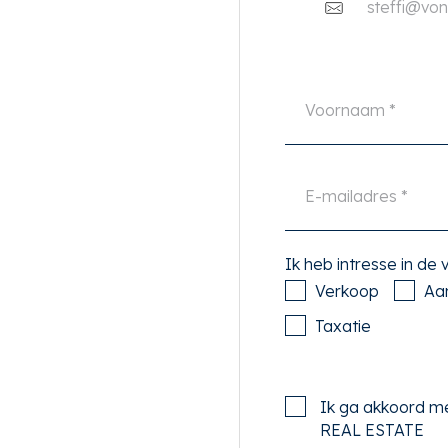
steffi@von-
 met een fraaie marmeren
over twee eigen entrees.
cht, bevindt zich een royale
er, bibliotheek, werkkamer
Ik heb intresse in de
glazen deuren kan deze
Verkoop
Aa
e rest van het appartement
Taxatie
de centrale hal.
leefkeuken met
Ik ga akkoord m
 is voorzien van diverse
REAL ESTATE
amen en meerdere