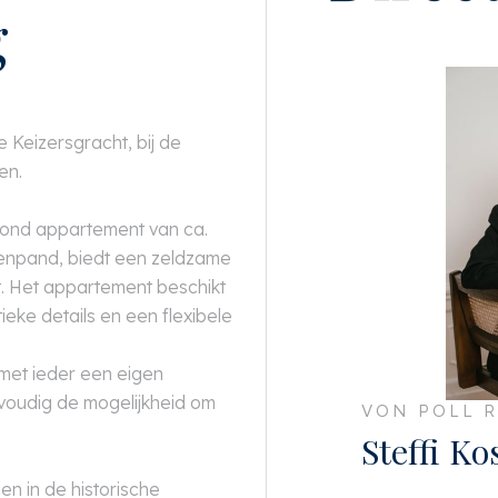
g
Keizersgracht, bij de
en.
grond appartement van ca.
enpand, biedt een zeldzame
st. Het appartement beschikt
tieke details en een flexibele
met ieder een eigen
voudig de mogelijkheid om
VON POLL R
Steffi Ko
en in de historische