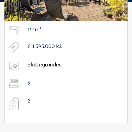
151m²
€ 1.595.000 k.k.
Plattegronden
3
2