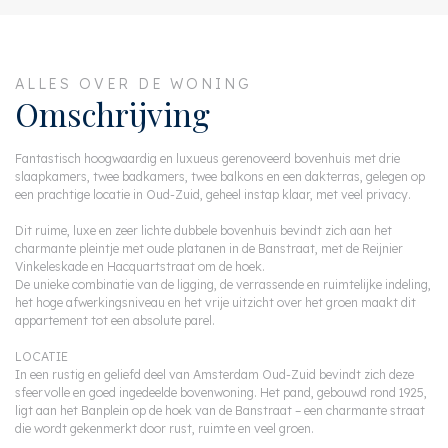
ALLES OVER DE WONING
Omschrijving
Fantastisch hoogwaardig en luxueus gerenoveerd bovenhuis met drie
slaapkamers, twee badkamers, twee balkons en een dakterras, gelegen op
een prachtige locatie in Oud-Zuid, geheel instap klaar, met veel privacy.
Dit ruime, luxe en zeer lichte dubbele bovenhuis bevindt zich aan het
charmante pleintje met oude platanen in de Banstraat, met de Reijnier
Vinkeleskade en Hacquartstraat om de hoek.
De unieke combinatie van de ligging, de verrassende en ruimtelijke indeling,
het hoge afwerkingsniveau en het vrije uitzicht over het groen maakt dit
appartement tot een absolute parel.
LOCATIE
In een rustig en geliefd deel van Amsterdam Oud-Zuid bevindt zich deze
sfeervolle en goed ingedeelde bovenwoning. Het pand, gebouwd rond 1925,
ligt aan het Banplein op de hoek van de Banstraat – een charmante straat
die wordt gekenmerkt door rust, ruimte en veel groen.