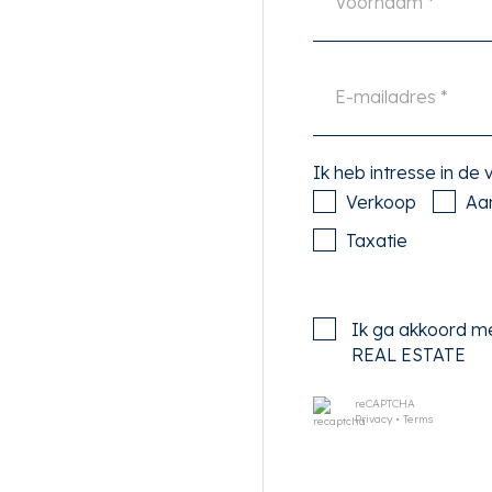
de meest prettige en fraaie
eeft een uitstekende
 en ligt perfect t.o.v.
 en als de ondertunneling
h aan meerdere aan het
Ik heb intresse in de
 in de directe nabijheid
Verkoop
Aa
ngen, diverse (goede)
e Dorp als het luxe
Taxatie
t het CoBrA museum zijn op
dige locatie, waar u kunt
Ik ga akkoord m
s de levendigheid van de
REAL ESTATE
reCAPTCHA
Privacy
•
Terms
 diepe voortuin in de hal.