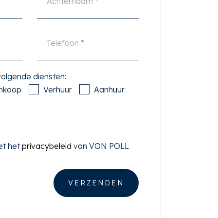
 volgende diensten:
nkoop
Verhuur
Aanhuur
et het
privacybeleid
van VON POLL
VERZENDEN