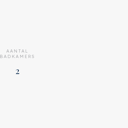
AANTAL
BADKAMERS
2
Eengezinswoning,
Hoekwoning