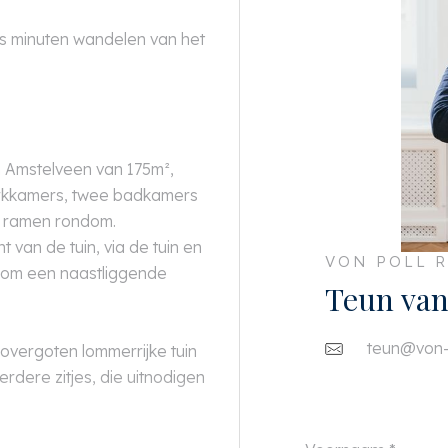
ts minuten wandelen van het
in Amstelveen van 175m²,
werkkamers, twee badkamers
t ramen rondom.
van de tuin, via de tuin en
VON POLL R
id om een naastliggende
Teun van
teun@von-p
 overgoten lommerrijke tuin
dere zitjes, die uitnodigen