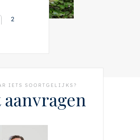
2
R IETS SOORTGELIJKS?
t aanvragen