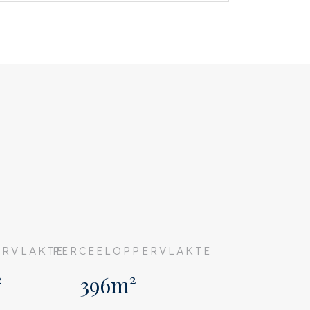
RVLAKTE
PERCEELOPPERVLAKTE
²
396m²