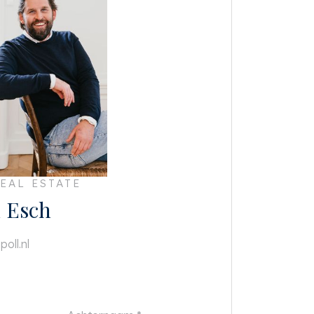
EAL ESTATE
 Esch
oll.nl