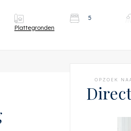
5
Plattegronden
OPZOEK NAA
Direc
g