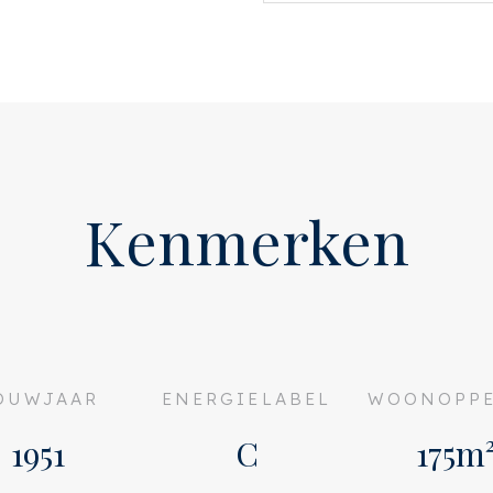
e garderobe, de trap naar
n wc en trapkast.
 grote ramen rondom geven
 overgoten tuin die rondom
nkamer bevindt zich een
as. De uitgebouwde half
voorzien van
Kenmerken
 Ook via de keuken is er
e twee slaapkamers aan de
er met ligbad en douche
t zich een separate wc en
OUWJAAR
ENERGIELABEL
WOONOPPE
t balkon aan de
1951
C
175m
voor de wasmachine en de CV