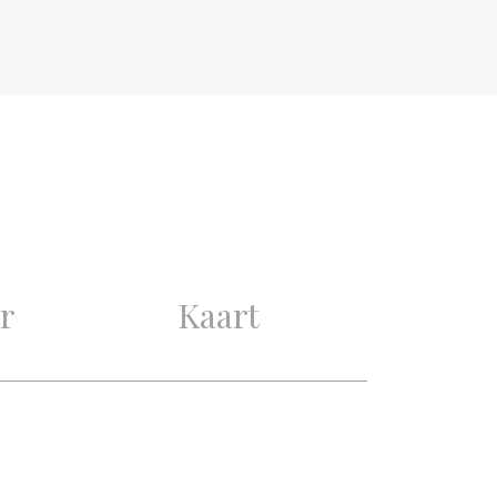
Bestaande bouw
1951
Goed
Goed
6
r
Kaart
5
2
3
Mechanische ventilatie, TV-
Kabel, Rookkanaal,