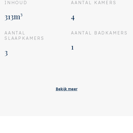
INHOUD
AANTAL KAMERS
313m³
4
AANTAL
AANTAL BADKAMERS
SLAAPKAMERS
1
3
Aanvaarding
Bijdrage VVE
€ 133
Bekijk meer
Status
Verkocht
Oplevering
In overleg
Adres
Bellamystraat 372 F
Postcode
1053 BS