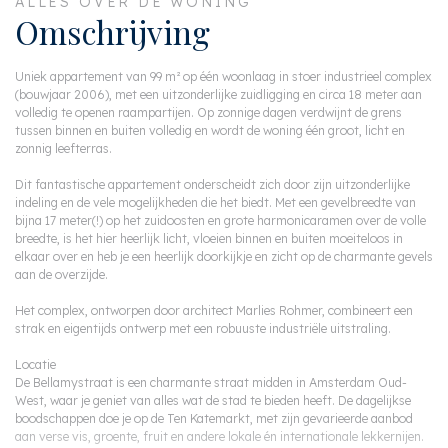
ALLES OVER DE WONING
Omschrijving
Uniek appartement van 99 m² op één woonlaag in stoer industrieel complex
(bouwjaar 2006), met een uitzonderlijke zuidligging en circa 18 meter aan
volledig te openen raampartijen. Op zonnige dagen verdwijnt de grens
tussen binnen en buiten volledig en wordt de woning één groot, licht en
zonnig leefterras.
Dit fantastische appartement onderscheidt zich door zijn uitzonderlijke
indeling en de vele mogelijkheden die het biedt. Met een gevelbreedte van
bijna 17 meter(!) op het zuidoosten en grote harmonicaramen over de volle
breedte, is het hier heerlijk licht, vloeien binnen en buiten moeiteloos in
elkaar over en heb je een heerlijk doorkijkje en zicht op de charmante gevels
aan de overzijde.
Het complex, ontworpen door architect Marlies Rohmer, combineert een
strak en eigentijds ontwerp met een robuuste industriële uitstraling.
Locatie
De Bellamystraat is een charmante straat midden in Amsterdam Oud-
West, waar je geniet van alles wat de stad te bieden heeft. De dagelijkse
boodschappen doe je op de Ten Katemarkt, met zijn gevarieerde aanbod
aan verse vis, groente, fruit en andere lokale én internationale lekkernijen.