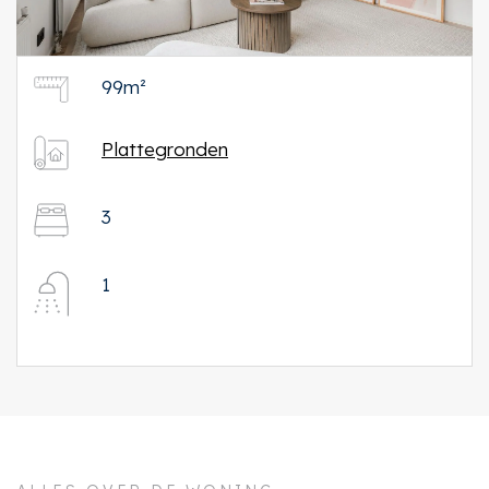
99m²
Plattegronden
3
1