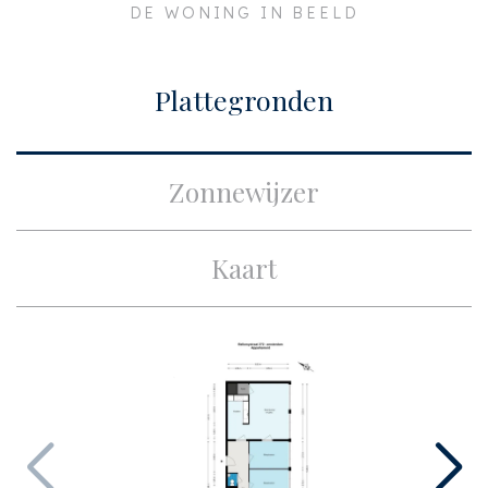
DE WONING IN BEELD
Plaats
Amsterdam
Bouw
Plattegronden
Soort appartement
Bovenwoning,
Appartement
Zonnewijzer
Woonlaag
2
Soort bouw
Bestaande bouw
Kaart
Bouwjaar
2006
Onderhoud binnen
Goed
Onderhoud buiten
Goed
Oppervlakten en inhoud
Woonoppervlakte
ca. 99m²