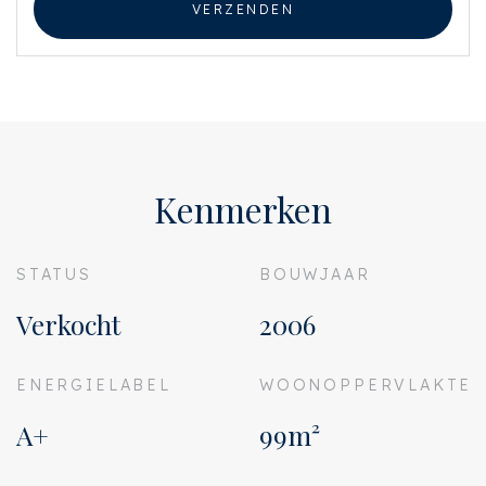
VERZENDEN
Van toepassing zijn de NVM voorwaarden.
Kenmerken
STATUS
BOUWJAAR
Verkocht
2006
ENERGIELABEL
WOONOPPERVLAKTE
A+
99m²