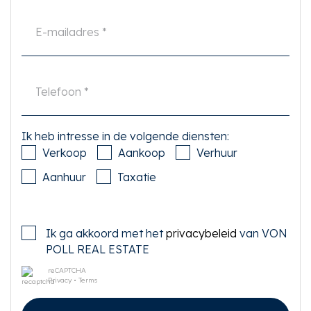
• Schilderwerk binnen recent gedaan, zo te betrekken.
• Over gehele gevelbreedte van ca. 17 meter grote ramen welke geheel open
kunnen
• Actieve VvE, “Buurtfabriek Ruimzicht”, beheert door Iris VVE beheer, met
MJOP en ruime reserve.
• Bijdrage VVE per maand voor de parkeerplaats € 50,19
• Bijdrage VVE voor het appartement: € 133
• CV recentelijk vernieuwd
• Gemeenschappelijke binnentuin
• Gezamenlijke fietsenberging
• Mogelijkheid tot koop van een parkeerplaats in ondergelegen garage voor
Ik heb intresse in de volgende diensten:
€ 75.000
Verkoop
Aankoop
Verhuur
Deze informatie is door ons met de nodige zorgvuldigheid samengesteld.
Aanhuur
Taxatie
Onzerzijds wordt echter geen enkele aansprakelijkheid aanvaard voor
enige onvolledigheid, onjuistheid of anderszins, dan wel de gevolgen
daarvan. Alle opgegeven maten en oppervlakten zijn indicatief. Koper heeft
zijn eigen onderzoek plicht naar alle zaken die voor hem of haar van belang
Ik ga akkoord met het
privacybeleid
van VON
zijn. Met betrekking tot deze woning is de makelaar adviseur van verkoper.
Wij adviseren u een deskundige (NVM-)makelaar in te schakelen die u
POLL REAL ESTATE
begeleidt bij het aankoopproces. Indien u specifieke wensen heeft omtrent
de woning, adviseren wij u deze tijdig kenbaar te maken aan uw aankopend
reCAPTCHA
Privacy
•
Terms
makelaar en hiernaar zelfstandig onderzoek te (laten) doen. Indien u geen
deskundige vertegenwoordiger inschakelt, acht u zich volgens de wet
deskundige genoeg om alle zaken die van belang zijn te kunnen overzien.