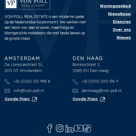
Woningaanbod
Nieuwbouw
VON POLL REAL ESTATE is een moderne speler
Diensten
op de Nederlandse huizenmarkt. We werken met
een team van zeer ervaren, meertalige en
Over ons
klantgerichte makelaars die met beide benen op
Nieuws
de grond staan.
AMSTERDAM
DEN HAAG
De Lairessestraat 51,
Bankastraat 2,
1071 NT Amsterdam
2585 EN Den Haag
+31 (0)20 215 998 8
+31 (0)70 200 196 9
info@von-poll.nl
denhaag@von-poll.nl
Google Maps
Google Maps