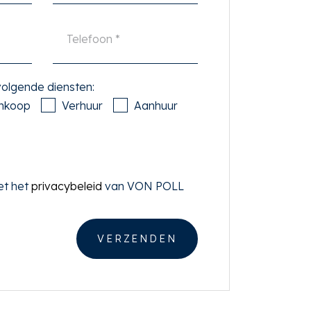
 volgende diensten:
nkoop
Verhuur
Aanhuur
et het
privacybeleid
van VON POLL
VERZENDEN