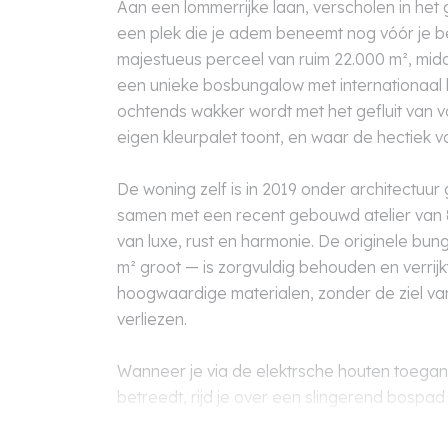
Aan een lommerrijke laan, verscholen in het 
een plek die je adem beneemt nog vóór je be
majestueus perceel van ruim 22.000 m², midd
een unieke bosbungalow met internationaal k
ochtends wakker wordt met het gefluit van vo
eigen kleurpalet toont, en waar de hectiek va
De woning zelf is in 2019 onder architectuu
samen met een recent gebouwd atelier van 8
van luxe, rust en harmonie. De originele bung
m² groot — is zorgvuldig behouden en verrij
hoogwaardige materialen, zonder de ziel van 
verliezen.
Wanneer je via de elektrsche houten toegan
betreedt, rijd je over een slingerend bosp
open plekken vol zonlicht. De bungalow ligt 