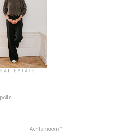
EAL ESTATE
oll.nl