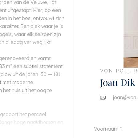
groen van de Veluwe, ligt
nt uitgestapt. Hier, op een
en in het bos, ontvouwt zich
arakter. Een plek waar je ’s
gels, waar elk seizoen zijn
n alledag ver weg lijkt.
r gerenoveerd en vormt
3 m² een subtiel statement
VON POLL R
alow uit de jaren ’50 — 181
Joan Dik
kt met moderne,
het huis uit het oog te
joan@von-p
gspoort het perceel
ad langs hoge naaldbomen en
verscholen tussen