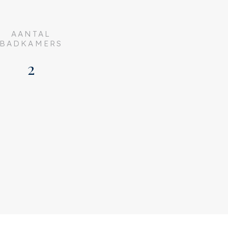
AANTAL
BADKAMERS
2
Villa, Vrijstaande woning
Bestaande bouw
1952
Uitstekend