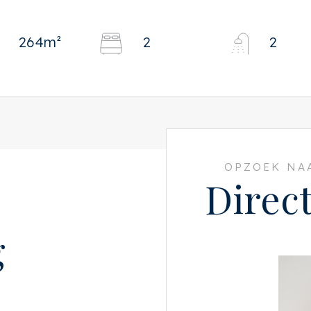
264m²
2
2
OPZOEK NAA
Direc
g