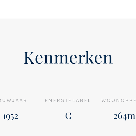
aduwrijke plek voor lange
en royale buitenlounge, een
raairamen creëren een
eranda ligt nog een groot
Kenmerken
 uitzicht over de heidetuin
tio. In deze slaapkamer is
 warm palissanderhout. De
g details, dubbele wastafel
uite in een vijfsterrenhotel.
legantie.
OUWJAAR
ENERGIELABEL
WOONOPPE
 badkamer, ligt aan de
1952
C
264m
rmer en koperen kranen,
 kinderen.