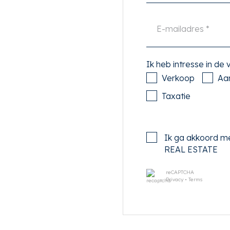
anda die als verlengstuk
ar een dubbele carport met
 esthetisch onderdeel van
Ik heb intresse in de
enheid van het ontwerp. De
Verkoop
Aa
orkijkjes naar het bos aan
n binnen en buiten
Taxatie
an Eginstill, in notenhout,
et hart van het huis. Hier
ng het atelier.
Ik ga akkoord m
REAL ESTATE
k vol tropische begroeiing
n onder een groot daklicht
reCAPTCHA
Privacy
•
Terms
 huis dat ademt met de
d blaadje je woning een