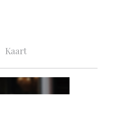
Uitstekend
3
2
Kaart
2
1
Aan bosrand, Aan rustige
weg, Beschutte ligging, In
bosrijke omgeving
Tuin rondom