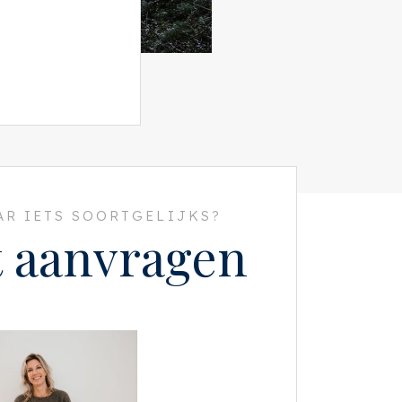
R IETS SOORTGELIJKS?
t aanvragen