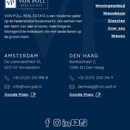
Woningaanbod
Nieuwbouw
VON POLL REAL ESTATE is een moderne speler
Diensten
op de Nederlandse huizenmarkt. We werken met
een team van zeer ervaren, meertalige en
Over ons
klantgerichte makelaars die met beide benen op
Nieuws
de grond staan.
AMSTERDAM
DEN HAAG
De Lairessestraat 51,
Bankastraat 2,
1071 NT Amsterdam
2585 EN Den Haag
+31 (0)20 215 998 8
+31 (0)70 200 196 9
info@von-poll.nl
denhaag@von-poll.nl
Google Maps
Google Maps