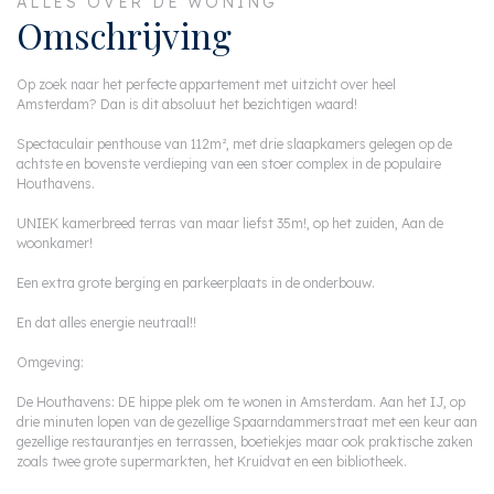
ALLES OVER DE WONING
Omschrijving
Op zoek naar het perfecte appartement met uitzicht over heel
Amsterdam? Dan is dit absoluut het bezichtigen waard!
Spectaculair penthouse van 112m², met drie slaapkamers gelegen op de
achtste en bovenste verdieping van een stoer complex in de populaire
Houthavens.
UNIEK kamerbreed terras van maar liefst 35m!, op het zuiden, Aan de
woonkamer!
Een extra grote berging en parkeerplaats in de onderbouw.
En dat alles energie neutraal!!
Omgeving:
De Houthavens: DE hippe plek om te wonen in Amsterdam. Aan het IJ, op
drie minuten lopen van de gezellige Spaarndammerstraat met een keur aan
gezellige restaurantjes en terrassen, boetiekjes maar ook praktische zaken
zoals twee grote supermarkten, het Kruidvat en een bibliotheek.