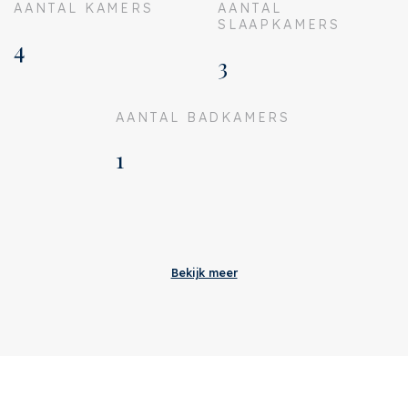
AANTAL KAMERS
AANTAL
SLAAPKAMERS
4
3
AANTAL BADKAMERS
1
Aanvaarding
Bijdrage VVE
€ 212
Bekijk meer
Status
Verkocht
Oplevering
In overleg
Adres
Houthavenkade 134
Postcode
1014 ZB