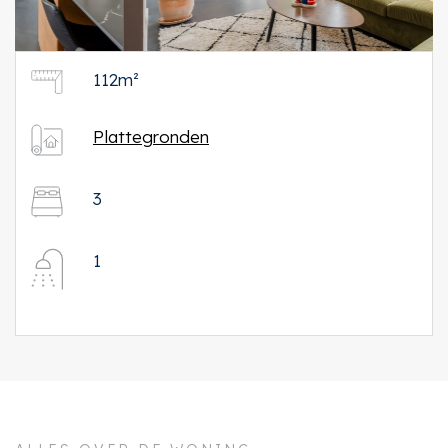
112m²
Plattegronden
3
1