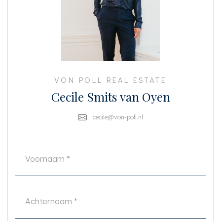
Achtste verdieping. De overloop naar het appartement biedt een
spectaculair uitzicht over het stoere Havengebied van Amsterdam. Direct
links bevindt zich de entree van het appartement waar de hal toegang
geeft tot de drie slaapkamers en wc en direct uitziet op de zonovergoten
woonkamer aan de achterzijde met schuifpui naar het indrukwekkende
dakterras van 35m² op het zuiden. De woonkamer heeft een breedte van
bijna 11 meter en is slim ingedeeld in een woon- en eet gedeelte.
VON POLL REAL ESTATE
De sfeervolle open keuken is voorzien van een keramieke blad, Quooker,
Cecile Smits van Oyen
oven en combi stoomoven, afwasmachine, Concept Swiss kookplaat met
geïntegreerde afzuig, ijskast met aparte vriezer, en veel opbergruimte. . De
wijnklimaatkast verzorgt de wijn op het terras ??
cecile@von-poll.nl
Alle slaapkamers liggen aan de voorzijde van het pand en blijven daardoor
koel. De luxe badkamer met losstaand bad, dubbele wastafel en dubbele
regendouche, is zowel vanuit de hal als de master bedroom bereikbaar.
In de parkeergarage is een parkeerplaats met laadpaal ! beschikbaar welke
desgewenst kan worden gekocht in combinatie met het appartement.
Bijzonderheden:
•Penthouse op de achtste en tevens bovenste etage;
•Gebruiksoppervlakte 112m2 (conform NEN 2580);
•Spectaculair uitzicht over heel Amsterdam;