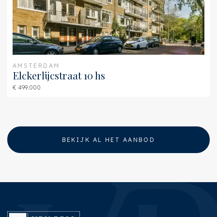
AMSTERDAM
Elckerlijcstraat 10 hs
€ 499.000
BEKIJK AL HET AANBOD