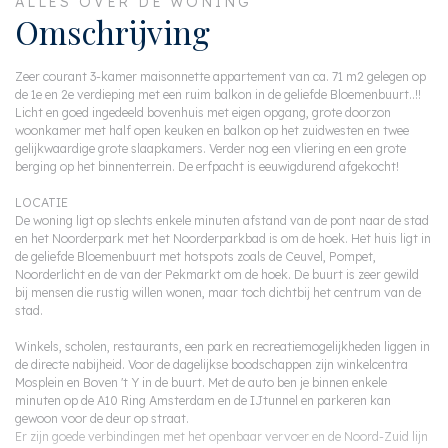
ALLES OVER DE WONING
Omschrijving
Zeer courant 3-kamer maisonnette appartement van ca. 71 m2 gelegen op
de 1e en 2e verdieping met een ruim balkon in de geliefde Bloemenbuurt..!!
Licht en goed ingedeeld bovenhuis met eigen opgang, grote doorzon
woonkamer met half open keuken en balkon op het zuidwesten en twee
gelijkwaardige grote slaapkamers. Verder nog een vliering en een grote
berging op het binnenterrein. De erfpacht is eeuwigdurend afgekocht!
LOCATIE
De woning ligt op slechts enkele minuten afstand van de pont naar de stad
en het Noorderpark met het Noorderparkbad is om de hoek. Het huis ligt in
de geliefde Bloemenbuurt met hotspots zoals de Ceuvel, Pompet,
Noorderlicht en de van der Pekmarkt om de hoek. De buurt is zeer gewild
bij mensen die rustig willen wonen, maar toch dichtbij het centrum van de
stad.
Winkels, scholen, restaurants, een park en recreatiemogelijkheden liggen in
de directe nabijheid. Voor de dagelijkse boodschappen zijn winkelcentra
Mosplein en Boven 't Y in de buurt. Met de auto ben je binnen enkele
minuten op de A10 Ring Amsterdam en de IJtunnel en parkeren kan
gewoon voor de deur op straat.
Er zijn goede verbindingen met het openbaar vervoer en de Noord-Zuid lijn