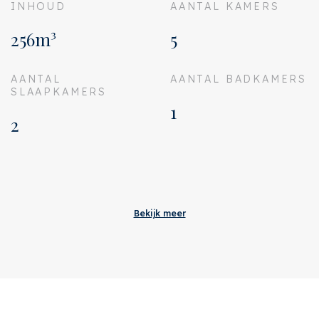
INHOUD
AANTAL KAMERS
256m³
5
AANTAL
AANTAL BADKAMERS
SLAAPKAMERS
1
2
Aanvaarding
Bijdrage VVE
€ 158
Bekijk meer
Status
Verkocht
Oplevering
In overleg
Adres
Aurikelstraat 61
Postcode
1032 AS