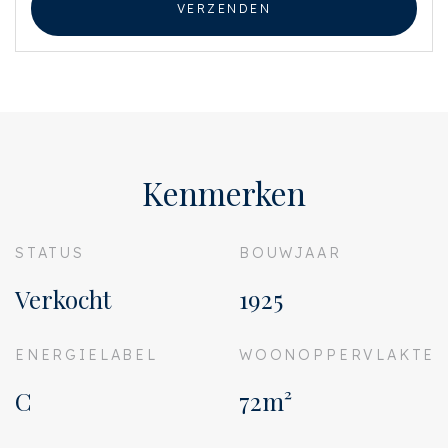
VERZENDEN
Kenmerken
STATUS
BOUWJAAR
Verkocht
1925
ENERGIELABEL
WOONOPPERVLAKTE
C
72m²