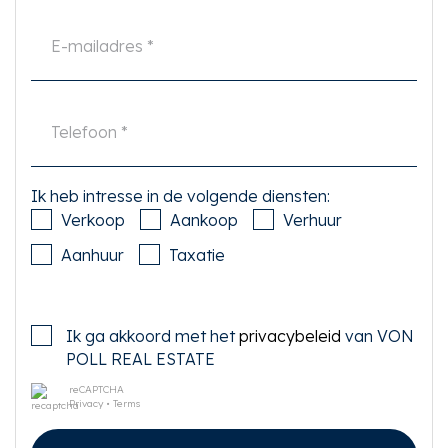
zijn eigen onderzoek plicht naar alle zaken die voor hem of haar van belang
zijn. Met betrekking tot deze woning is de makelaar adviseur van verkoper.
Wij adviseren u een deskundige (NVM-)makelaar in te schakelen die u
begeleidt bij het aankoopproces. Indien u specifieke wensen heeft omtrent
de woning, adviseren wij u deze tijdig kenbaar te maken aan uw aankopend
makelaar en hiernaar zelfstandig onderzoek te (laten) doen. Indien u geen
deskundige vertegenwoordiger inschakelt, acht u zich volgens de wet
deskundige genoeg om alle zaken die van belang zijn te kunnen overzien.
Van toepassing zijn de NVM voorwaarden.
Ik heb intresse in de volgende diensten:
Verkoop
Aankoop
Verhuur
Aanhuur
Taxatie
Ik ga akkoord met het
privacybeleid
van VON
POLL REAL ESTATE
reCAPTCHA
Privacy
•
Terms