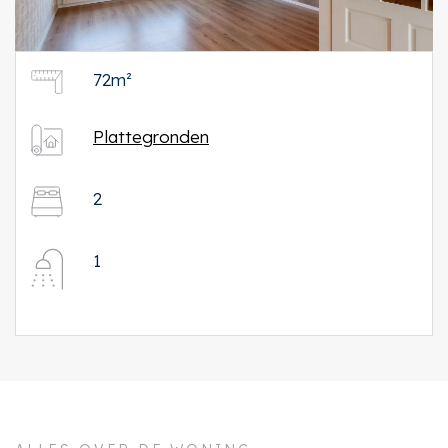
72m²
Plattegronden
2
1