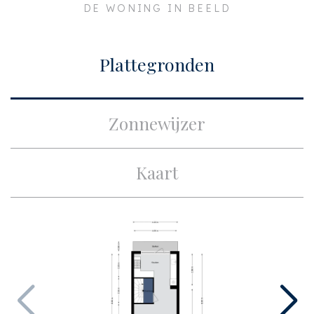
DE WONING IN BEELD
Plaats
Amsterdam
Bouw
Plattegronden
Soort appartement
Bovenwoning, Dubbel
bovenhuis
Zonnewijzer
Woonlaag
1
Soort bouw
Bestaande bouw
Kaart
Bouwjaar
1925
Onderhoud binnen
Goed
Onderhoud buiten
Goed
Oppervlakten en inhoud
Woonoppervlakte
ca. 72m²