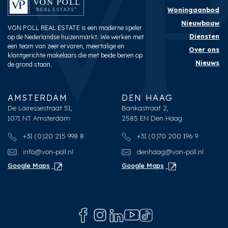
Woningaanbod
Nieuwbouw
VON POLL REAL ESTATE is een moderne speler
Diensten
op de Nederlandse huizenmarkt. We werken met
een team van zeer ervaren, meertalige en
Over ons
klantgerichte makelaars die met beide benen op
Nieuws
de grond staan.
AMSTERDAM
DEN HAAG
De Lairessestraat 51,
Bankastraat 2,
1071 NT Amsterdam
2585 EN Den Haag
+31 (0)20 215 998 8
+31 (0)70 200 196 9
info@von-poll.nl
denhaag@von-poll.nl
Google Maps
Google Maps