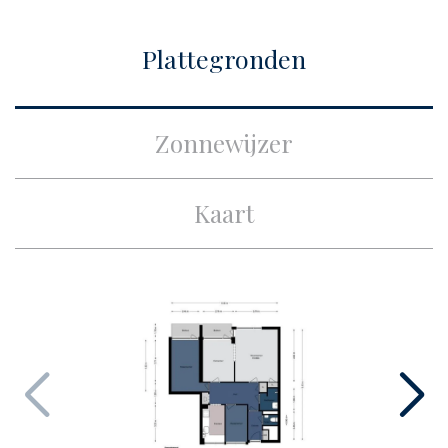
Plaats
Amsterdam
Plattegronden
Bouw
Soort appartement
Portiekflat, Appartement
Zonnewijzer
Woonlaag
4
Soort bouw
Bestaande bouw
Kaart
Bouwjaar
1957
Onderhoud binnen
Redelijk
Onderhoud buiten
Goed
Bijzonderheden
Monument
Oppervlakten en inhoud
Woonoppervlakte
ca. 75m²