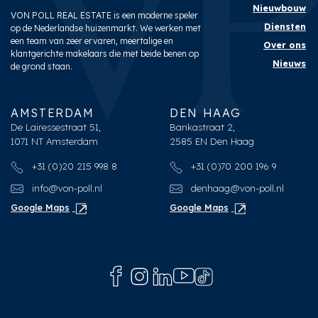
Nieuwbouw
VON POLL REAL ESTATE is een moderne speler
Diensten
op de Nederlandse huizenmarkt. We werken met
een team van zeer ervaren, meertalige en
Over ons
klantgerichte makelaars die met beide benen op
Nieuws
de grond staan.
AMSTERDAM
DEN HAAG
De Lairessestraat 51,
Bankastraat 2,
1071 NT Amsterdam
2585 EN Den Haag
+31 (0)20 215 998 8
+31 (0)70 200 196 9
info@von-poll.nl
denhaag@von-poll.nl
Google Maps
Google Maps