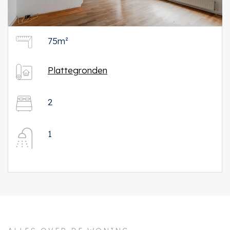
75m²
Plattegronden
2
1