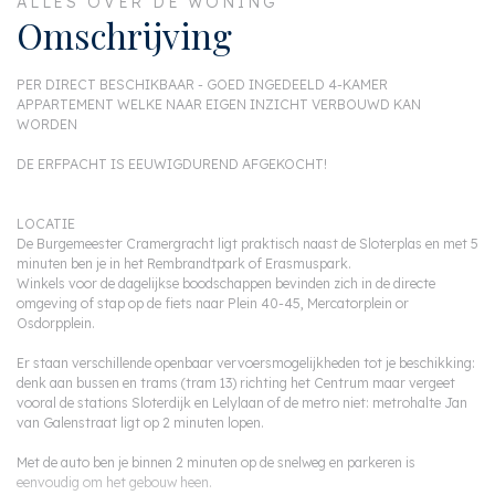
ALLES OVER DE WONING
Omschrijving
PER DIRECT BESCHIKBAAR - GOED INGEDEELD 4-KAMER
APPARTEMENT WELKE NAAR EIGEN INZICHT VERBOUWD KAN
WORDEN
DE ERFPACHT IS EEUWIGDUREND AFGEKOCHT!
LOCATIE
De Burgemeester Cramergracht ligt praktisch naast de Sloterplas en met 5
minuten ben je in het Rembrandtpark of Erasmuspark.
Winkels voor de dagelijkse boodschappen bevinden zich in de directe
omgeving of stap op de fiets naar Plein 40-45, Mercatorplein or
Osdorpplein.
Er staan verschillende openbaar vervoersmogelijkheden tot je beschikking:
denk aan bussen en trams (tram 13) richting het Centrum maar vergeet
vooral de stations Sloterdijk en Lelylaan of de metro niet: metrohalte Jan
van Galenstraat ligt op 2 minuten lopen.
Met de auto ben je binnen 2 minuten op de snelweg en parkeren is
eenvoudig om het gebouw heen.