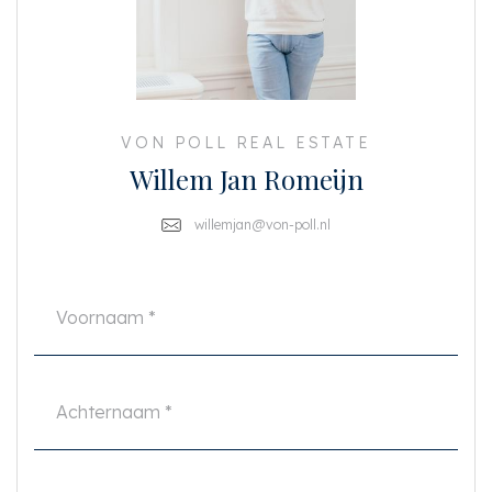
De woonkamer beschikt over grote ramen met mooi uitzicht over grote
bomen richting de Sloterplas. In de woonkamer bevindt zich tevens nog
een inbouwkast.
In de onderbouw beschikt het appartement over een externe berging van 5
m2 welke eenvoudig te bereiken is vanuit de entreehal op de begane grond
of de achterzijde van het gebouw en biedt voldoende ruimte om 2 fietsen te
VON POLL REAL ESTATE
stallen.
Willem Jan Romeijn
Het appartement dient intern volledig gemoderniseerd te worden,
verkopers hebben er 2 jaar met veel plezier comfortabel gewoond.
willemjan@von-poll.nl
Zie het als een lege bladzijde in een door jou te lezen boek!
Het appartement maakt deel uit van een professioneel beheerde VvE, de
maandelijkse kosten bedragen € 234,87 plus een voorschot stookkosten
van € 55,- per maand.
Er wordt jaarlijks vergaderd en er zijn ruime (onderhouds)reserves
aanwezig. Uiteraard is ook een meerjarenonderhoudsplan opgesteld.
De VvE heft een whatsapp groep waarin dagelijkse bezigheden, adviezen,
spullen ruilen etc besproken worden wat een fijn samenhorigheidsgevoeg
biedt.
Als kers op de taart is de erfpacht eeuwigdurend afgekocht. Je betaalt dus
nooit meer erfpacht!