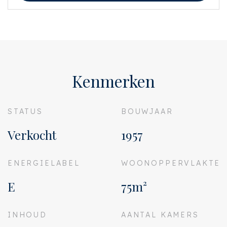
zijn eigen onderzoek plicht naar alle zaken die voor hem of haar van belang
zijn. Met betrekking tot deze woning is de makelaar adviseur van verkoper.
Wij adviseren u een deskundige (NVM-)makelaar in te schakelen die u
begeleidt bij het aankoopproces. Indien u specifieke wensen heeft omtrent
de woning, adviseren wij u deze tijdig kenbaar te maken aan uw aankopend
makelaar en hiernaar zelfstandig onderzoek te (laten) doen. Indien u geen
deskundige vertegenwoordiger inschakelt, acht u zich volgens de wet
deskundige genoeg om alle zaken die van belang zijn te kunnen overzien.
Kenmerken
Van toepassing zijn de NVM voorwaarden.
STATUS
BOUWJAAR
Verkocht
1957
ENERGIELABEL
WOONOPPERVLAKTE
E
75m²
INHOUD
AANTAL KAMERS