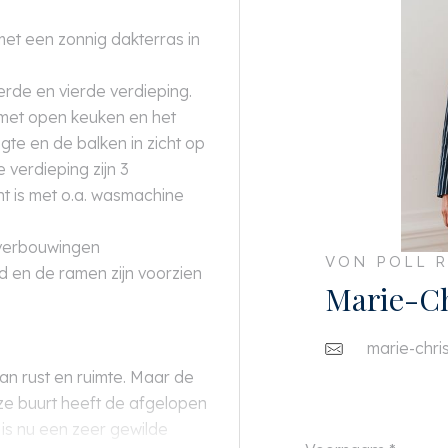
et een zonnig dakterras in
erde en vierde verdieping.
g met open keuken en het
te en de balken in zicht op
 verdieping zijn 3
t is met o.a. wasmachine
 verbouwingen
VON POLL R
d en de ramen zijn voorzien
Marie-Ch
marie-chri
van rust en ruimte. Maar de
eze buurt heeft de afgelopen
is nu een zeer gewilde