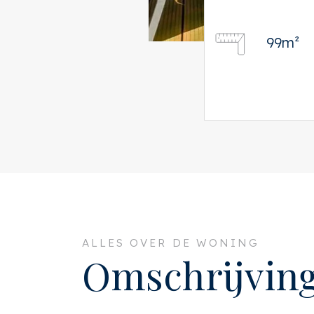
99m²
ALLES OVER DE WONING
Omschrijvin