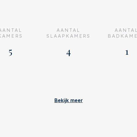
 is spectaculair licht en
afonds, met Velux ramen,
s werkt als verlengde van
AANTAL
AANTAL
AANTA
KAMERS
SLAAPKAMERS
BADKAM
5
4
1
EN2580
um van de stad
Bouw
ent
Bekijk meer
estoffeerd
Soort appartement
Falcon VVE Management
 179
Woonlaag
erkocht
Soort bouw
hardhouten kozijnen
n overleg
Bouwjaar