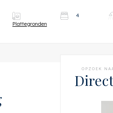
4
Plattegronden
OPZOEK NAA
Direc
g