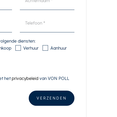
 volgende diensten:
nkoop
Verhuur
Aanhuur
et het
privacybeleid
van VON POLL
VERZENDEN