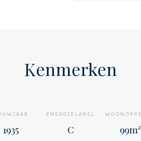
uten te bereiken en
ar. De A-10 West ligt op een
 de straat zijn een
n gevestigd. Het
evens direct om de hoek.
Kenmerken
appenhuis op de 2e etage,
s, een grote waskamer en
e grootste slaapkamer, met
n heeft 2 openslaande
OUWJAAR
ENERGIELABEL
WOONOPPE
kelijk is via de waskamer,
aapkamers liggen aan de
1935
C
99m²
 een trapkast.
r met een aangrenzend