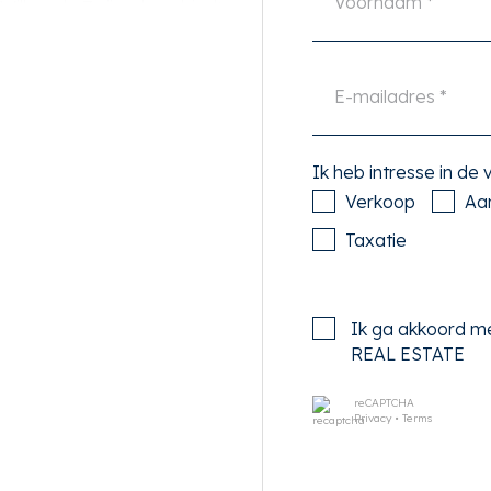
Willem de Zwijgerlaan biedt
n bars, evenals diverse
rasmuspark, dat op
en ontspannen wandeling of
et ver weg, wat tevens een
s verderop liggen de bekende
Ik heb intresse in de
rdaan, alles op steenworp
Verkoop
Aa
Taxatie
s, variërend van gezellige
n met een scala aan
 er voor ieder wat wils.
Ik ga akkoord m
as van Café Thuys of een
REAL ESTATE
reCAPTCHA
Privacy
•
Terms
hte van het openbaar
door de buurt lopen. Het