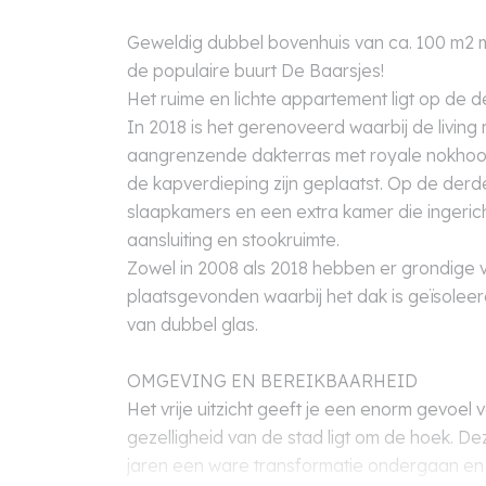
Geweldig dubbel bovenhuis van ca. 100 m2 m
de populaire buurt De Baarsjes!
Het ruime en lichte appartement ligt op de d
In 2018 is het gerenoveerd waarbij de livin
aangrenzende dakterras met royale nokhoog
de kapverdieping zijn geplaatst. Op de derde
slaapkamers en een extra kamer die ingerich
aansluiting en stookruimte.
Zowel in 2008 als 2018 hebben er grondige
plaatsgevonden waarbij het dak is geïsoleer
van dubbel glas.
OMGEVING EN BEREIKBAARHEID
Het vrije uitzicht geeft je een enorm gevoel 
gezelligheid van de stad ligt om de hoek. D
jaren een ware transformatie ondergaan en 