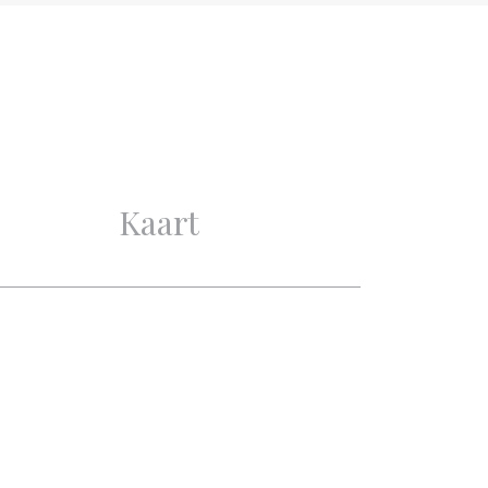
Goed
Goed
Kaart
5
4
1
2
Mechanische ventilatie, TV-
Kabel, Schuifpui, Dakraam