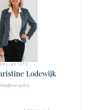
EAL ESTATE
ristine Lodewijk
stine@von-poll.nl