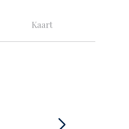
Kaart
3
2
1
1
Mechanische ventilatie,
Natuurlijke ventilatie
Ja