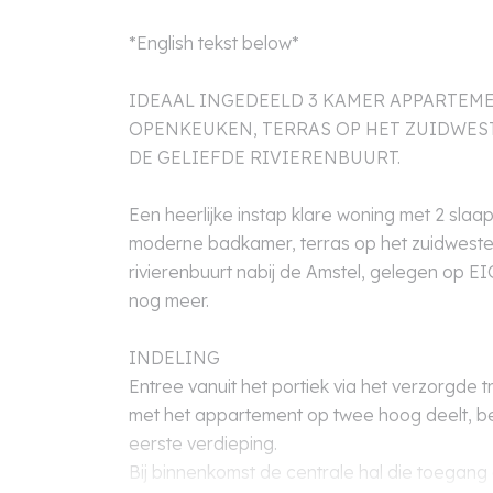
*English tekst below*
IDEAAL INGEDEELD 3 KAMER APPARTEME
OPENKEUKEN, TERRAS OP HET ZUIDWES
DE GELIEFDE RIVIERENBUURT.
Een heerlijke instap klare woning met 2 sla
moderne badkamer, terras op het zuidwesten
rivierenbuurt nabij de Amstel, gelegen op
nog meer.
INDELING
Entree vanuit het portiek via het verzorgde t
met het appartement op twee hoog deelt, b
eerste verdieping.
Bij binnenkomst de centrale hal die toegang g