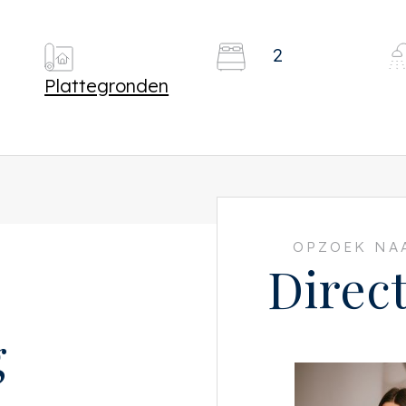
2
Plattegronden
OPZOEK NAA
Direc
g