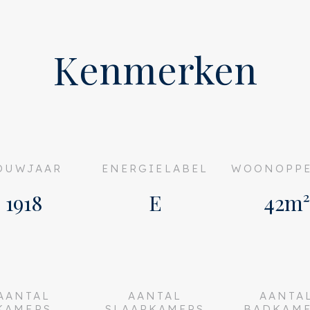
n lamelparketvloer.
Kenmerken
ideaal in de Rivierenbuurt.
kels op de Rijnstraat,
verse scholen in de
et huis perfect gelegen
jn tal van
OUWJAAR
ENERGIELABEL
WOONOPPE
s het Martin Luther
1918
E
42m²
en de Mirandabad.
raat en de Maasstraat, waar je
 bakker, de slager, de
e buurt vele trendy plekken
AANTAL
AANTAL
AANTA
KAMERS
SLAAPKAMERS
BADKAM