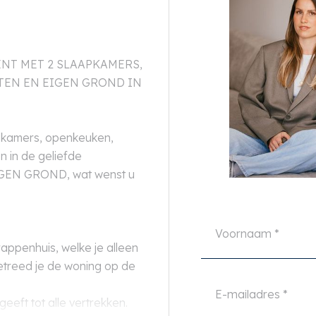
NT MET 2 SLAAPKAMERS,
TEN EN EIGEN GROND IN
apkamers, openkeuken,
 in de geliefde
 EIGEN GROND, wat wenst u
rappenhuis, welke je alleen
etreed je de woning op de
eeft tot alle vertrekken.