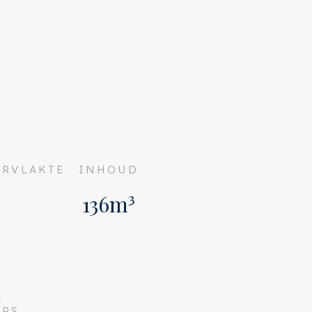
RVLAKTE
INHOUD
136m³
L
ERS