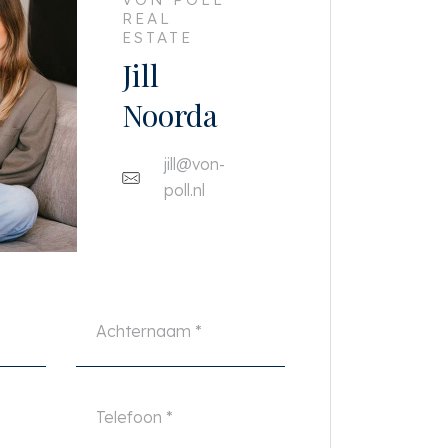
REAL
ESTATE
Jill
Noorda
jill@von-
poll.nl