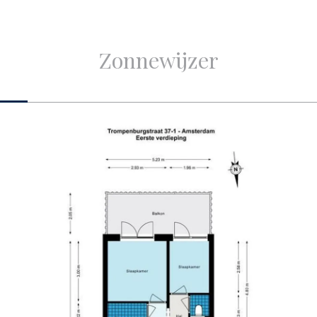
oud
Indeling
Zonnewijzer
a. 42m²
Aantal kamers
a. 136m³
Aantal slaapkamers
Aantal badkamers
e woning
Aantal verdiepingen
usule van toepassing
Voorzieningen
Buitenruimte
orgvuldigheid
 enkele aansprakelijkheid
Balkon
heid of anderszins, dan wel
.V.-ketel
 en oppervlakten zijn