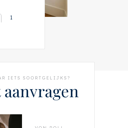
1
R IETS SOORTGELIJKS?
t aanvragen
VON POLL