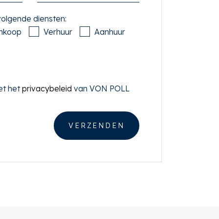
 volgende diensten:
nkoop
Verhuur
Aanhuur
et het
privacybeleid
van VON POLL
VERZENDEN