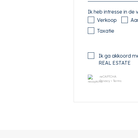
zellige zithoek en een
Ik heb intresse in de
laatst in de zijkamer aan de
Verkoop
Aa
t, een 4-pits gasfornuis, een
Taxatie
n.
n zeer lichte woonkamer
Ik ga akkoord m
REAL ESTATE
het balkon. De
r het royale verdiepte
reCAPTCHA
Privacy
•
Terms
cht op het Zuidwesten.
inloopdouche en een brede
n de hal naast het toilet
arbij zich tevens de CV-