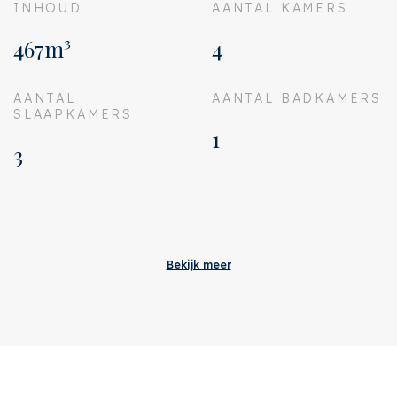
INHOUD
AANTAL KAMERS
467m³
4
AANTAL
AANTAL BADKAMERS
SLAAPKAMERS
1
3
Aanvaarding
Inrichting
Gestoffeerd
Bekijk meer
Bijdrage VVE
€ 80
Status
Verkocht
Oplevering
In overleg
Adres
Ieplaan 103