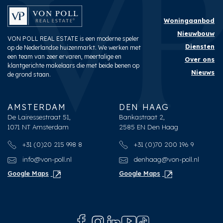
Woningaanbod
Nieuwbouw
VON POLL REAL ESTATE is een moderne speler
Diensten
op de Nederlandse huizenmarkt. We werken met
een team van zeer ervaren, meertalige en
Over ons
klantgerichte makelaars die met beide benen op
Nieuws
de grond staan.
AMSTERDAM
DEN HAAG
De Lairessestraat 51,
Bankastraat 2,
1071 NT Amsterdam
2585 EN Den Haag
+31 (0)20 215 998 8
+31 (0)70 200 196 9
info@von-poll.nl
denhaag@von-poll.nl
Google Maps
Google Maps