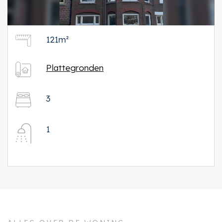
121m²
Plattegronden
3
1