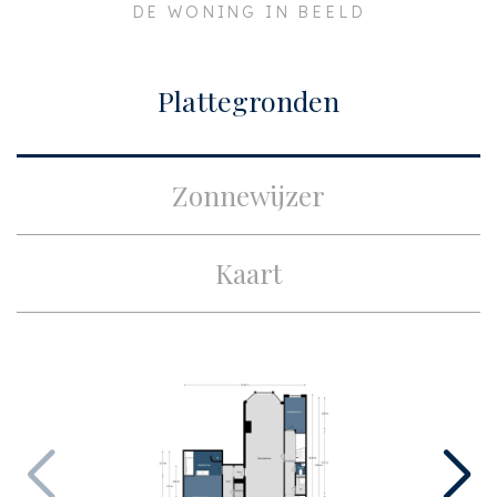
DE WONING IN BEELD
Postcode
2565 LJ
Plaats
Den Haag
Plattegronden
Bouw
Soort appartement
Bovenwoning,
Zonnewijzer
Appartement
Woonlaag
2
Kaart
Soort bouw
Bestaande bouw
Bouwjaar
1914
Onderhoud binnen
Goed
Onderhoud buiten
Goed
Oppervlakten en inhoud