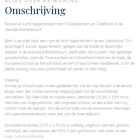
ALLES OVER DE WONING
Omschrijving
Royaal en Licht Appartement met 3 Slaapkamers en 2 Balkons in de
Gewilde Bomenbuurt!
Bent u op zoek naar een ruim en licht appartement op een toplocatie? Dit
prachtige 5-kamer appartement, gelegen aan de brede en boomrijke
Ieplaan in de populaire Bomenbuurt, biedt alles wat u zoekt. Met gezellige
winkelstraten zoals de Thomsonlaan en Fahrenheitstraat om de hoek, de
Europese School op fietsafstand, en het strand binnen handbereik, is dit de
ideale woning voor wie comfortabel wil wonen in Den Haag.
Indeling:
Entree op straatniveau in een gedeelde hal. Via de trap bereikt u de eerste
etage waar een ruime overloop toegang biedt tot de verschillende
vertrekken. De sfeervolle en royale woon-/eetkamer (12,80 x 3,80 m) is
voorzien van hoge plafonds, een originele schouw, en een erker met vrij
uitzicht over de Ieplaan. Aan de achterzijde van de woonkamer bevinden
zich openslaande deuren naar een van de twee balkons.
De moderne keuken (3,70 x 2,70 m) is volledig uitgerust met een granito
werkblad, een vaatwasser, een RVS 5-pits gasfornuis met oven, en een
koel-/vriescombinatie.