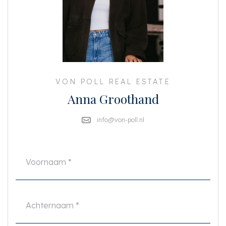
dit jaar 240,-
Algemeen:
Dit appartement combineert charme, ruimte en modern comfort op een
uitstekende locatie. Met het strand, de duinen, scholen, en diverse
winkelstraten in de directe omgeving, biedt dit appartement alles wat u
nodig heeft voor een ontspannen en luxe levensstijl. De woning bevindt zich
op eigen grond, en de oplevering is april 2025.
VON POLL REAL ESTATE
Bent u geïnteresseerd? Neem contact met ons op voor het plannen van een
Anna Groothand
bezichtiging!
info@von-poll.nl