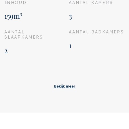
INHOUD
AANTAL KAMERS
159m³
3
AANTAL
AANTAL BADKAMERS
SLAAPKAMERS
1
2
Aanvaarding
Bijdrage VVE
€ 118
Bekijk meer
Status
Verkocht
Oplevering
In overleg
Adres
Kuipersstraat 149 A 5
Postcode
1073 ER