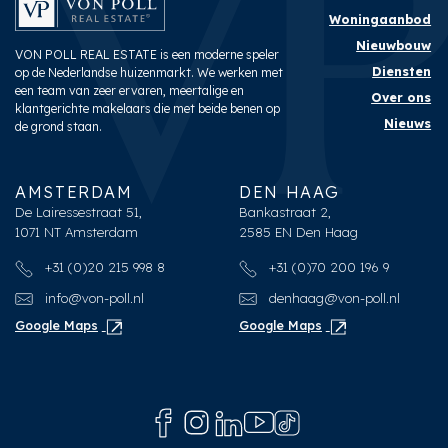
Woningaanbod
Nieuwbouw
VON POLL REAL ESTATE is een moderne speler
Diensten
op de Nederlandse huizenmarkt. We werken met
een team van zeer ervaren, meertalige en
Over ons
klantgerichte makelaars die met beide benen op
Nieuws
de grond staan.
AMSTERDAM
DEN HAAG
De Lairessestraat 51,
Bankastraat 2,
1071 NT Amsterdam
2585 EN Den Haag
+31 (0)20 215 998 8
+31 (0)70 200 196 9
info@von-poll.nl
denhaag@von-poll.nl
Google Maps
Google Maps