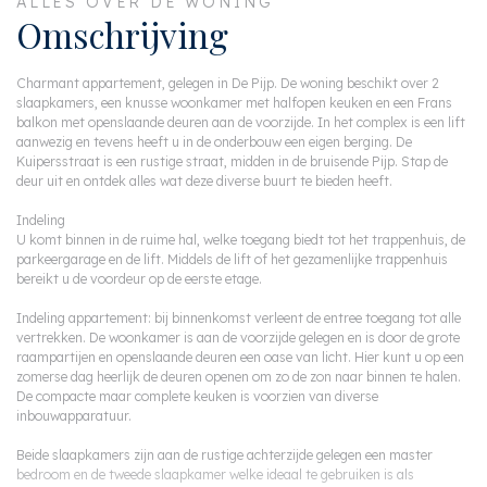
ALLES OVER DE WONING
Omschrijving
Charmant appartement, gelegen in De Pijp. De woning beschikt over 2
slaapkamers, een knusse woonkamer met halfopen keuken en een Frans
balkon met openslaande deuren aan de voorzijde. In het complex is een lift
aanwezig en tevens heeft u in de onderbouw een eigen berging. De
Kuipersstraat is een rustige straat, midden in de bruisende Pijp. Stap de
deur uit en ontdek alles wat deze diverse buurt te bieden heeft.
Indeling
U komt binnen in de ruime hal, welke toegang biedt tot het trappenhuis, de
parkeergarage en de lift. Middels de lift of het gezamenlijke trappenhuis
bereikt u de voordeur op de eerste etage.
Indeling appartement: bij binnenkomst verleent de entree toegang tot alle
vertrekken. De woonkamer is aan de voorzijde gelegen en is door de grote
raampartijen en openslaande deuren een oase van licht. Hier kunt u op een
zomerse dag heerlijk de deuren openen om zo de zon naar binnen te halen.
De compacte maar complete keuken is voorzien van diverse
inbouwapparatuur.
Beide slaapkamers zijn aan de rustige achterzijde gelegen een master
bedroom en de tweede slaapkamer welke ideaal te gebruiken is als