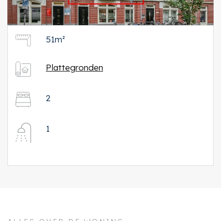
51m²
Plattegronden
2
1