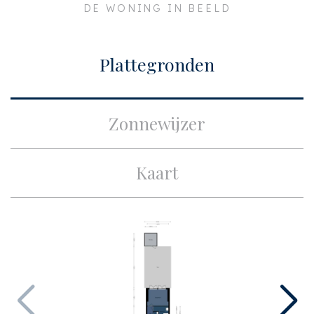
DE WONING IN BEELD
Plaats
Amsterdam
Bouw
Plattegronden
Soort appartement
Benedenwoning,
Appartement
Zonnewijzer
Woonlaag
1
Soort bouw
Bestaande bouw
Kaart
Bouwjaar
1940
Onderhoud binnen
Goed
Onderhoud buiten
Goed
Oppervlakten en inhoud
Woonoppervlakte
ca. 54m²