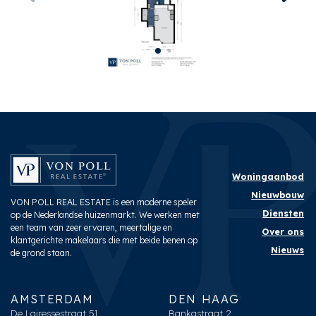
Inhoud
ca. 175m³
Indeling
Aantal kamers
2
Aantal slaapkamers
1
Aantal badkamers
1
Aantal verdiepingen
1
Woningaanbod
Nieuwbouw
VON POLL REAL ESTATE is een moderne speler
Buitenruimte
Diensten
op de Nederlandse huizenmarkt. We werken met
een team van zeer ervaren, meertalige en
Over ons
Tuin
Achtertuin
klantgerichte makelaars die met beide benen op
Nieuws
de grond staan.
Schuur
Vrijstaand steen
AMSTERDAM
DEN HAAG
De Lairessestraat 51,
Bankastraat 2,