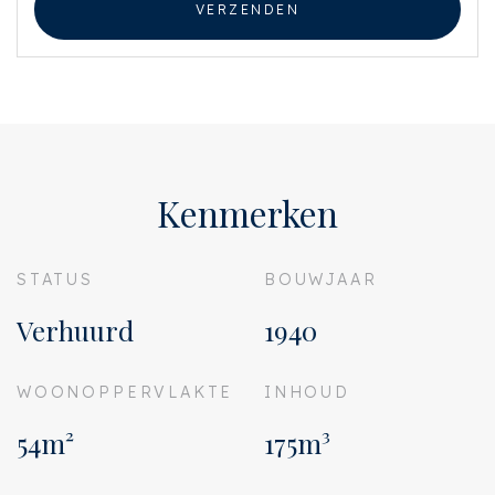
VERZENDEN
Kenmerken
STATUS
BOUWJAAR
Verhuurd
1940
WOONOPPERVLAKTE
INHOUD
54m²
175m³