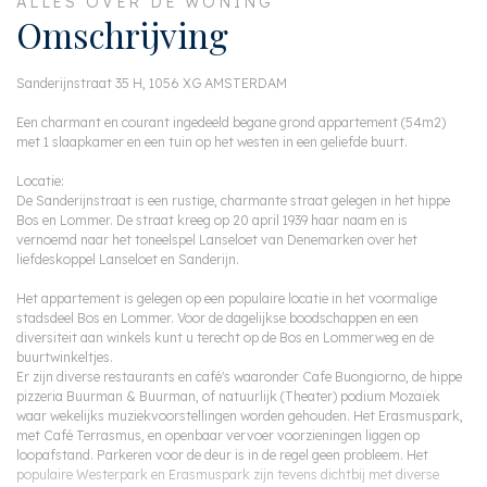
ALLES OVER DE WONING
Omschrijving
Sanderijnstraat 35 H, 1056 XG AMSTERDAM
Een charmant en courant ingedeeld begane grond appartement (54m2)
met 1 slaapkamer en een tuin op het westen in een geliefde buurt.
Locatie:
De Sanderijnstraat is een rustige, charmante straat gelegen in het hippe
Bos en Lommer. De straat kreeg op 20 april 1939 haar naam en is
vernoemd naar het toneelspel Lanseloet van Denemarken over het
liefdeskoppel Lanseloet en Sanderijn.
Het appartement is gelegen op een populaire locatie in het voormalige
stadsdeel Bos en Lommer. Voor de dagelijkse boodschappen en een
diversiteit aan winkels kunt u terecht op de Bos en Lommerweg en de
buurtwinkeltjes.
Er zijn diverse restaurants en café's waaronder Cafe Buongiorno, de hippe
pizzeria Buurman & Buurman, of natuurlijk (Theater) podium Mozaïek
waar wekelijks muziekvoorstellingen worden gehouden. Het Erasmuspark,
met Café Terrasmus, en openbaar vervoer voorzieningen liggen op
loopafstand. Parkeren voor de deur is in de regel geen probleem. Het
populaire Westerpark en Erasmuspark zijn tevens dichtbij met diverse