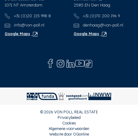
1071 NT Amsterdam
2585 EN Den Haag
+31 (0)20 215 998 8
+31 (0)70 200 196 9
info@von-poll.nl
denhaag@von-poll.nl
Google Maps
Google Maps
© 2026 VON POLL REAL ESTATE
Privacybeleid
Cookies
Algemene voorwaarden
Website door OGonline