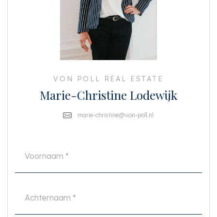
- Servicekosten: € 144,- per maand;
- Woonoppervlakte ca. 54 m2 en tuin ca. 40 m2
- 1 slaapkamer
- Openkeuken met inbouwapparatuur
- Externe berging achter in de tuin (ca. 5 m2)
- Energielabel B
- Huurperiode maximaal 24 maanden
- Beschikbaar per: 1 april 2024
- Huisdieren in overleg
VON POLL REAL ESTATE
- Roken niet toegestaan
Marie-Christine Lodewijk
marie-christine@von-poll.nl