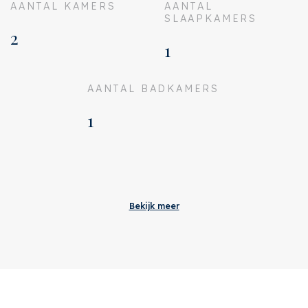
AANTAL KAMERS
AANTAL
SLAAPKAMERS
2
1
AANTAL BADKAMERS
1
Aanvaarding
Servicekosten
€ 144
Bekijk meer
Status
Verhuurd
Oplevering
In overleg
Adres
Sanderijnstraat 35 H
Postcode
1055 BP