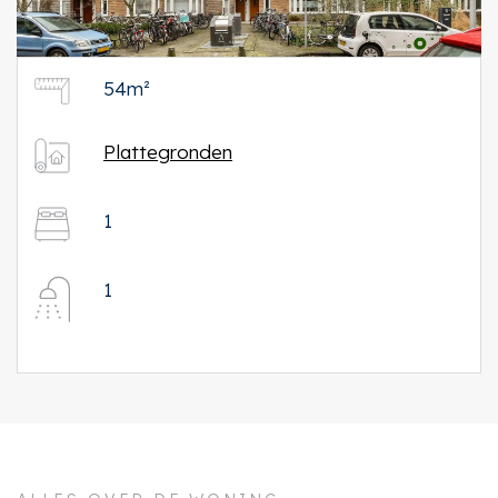
54m²
Plattegronden
1
1