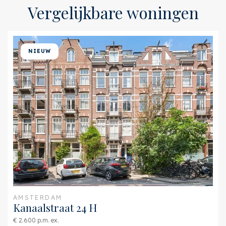
Verwarming
Vloerverwarming geheel
Vergelijkbare woningen
Buitenruimte
Ligging
Aan drukke weg, In
NIEUW
woonwijk
Balkon
Ja
AMSTERDAM
Kanaalstraat 24 H
€ 2.600 p.m. ex.