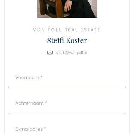
woonkamer als via de keuken te bereiken.
De luxe open keuken gedeeltelijk uitgevoerd in greep loos donker hout is
voorzien van alle mogelijke inbouw apparatuur, zoals een inductieplaat met
ingebouwde afzuigkap (BORA), vaatwasser, oven, ijskast en vriezer.
VON POLL REAL ESTATE
In het midden van het appartement een separate wc, een wasruimte en de
Steffi Koster
badkamer – voorzien van een inloopdouche en wastafel met meubel.
Aan de rustige achterzijde bevindt zich de ruime slaapkamer, schuifdeuren
steffi@von-poll.nl
deuren bieden hier toegang tot het balkon.
BIJZONDERHEDEN
- GEMEUBILEERD
- Volledig gerenoveerd
- Woonoppervlakte 55 m2
- 1 slaapkamer
- Veel buitenruimte, maar liefst 3 balkons!
- Vloerverwarming aanwezig
- Huurprijs € 2.375,- exclusief nutsvoorzieningen
- Servicekosten voor nutsvoorzieningen bedragen €300,- per maand (gas,
water, elektra, internet en tv)
- Garantstelling wordt niet geaccepteerd
- Waarborgsom van 2 maanden huur