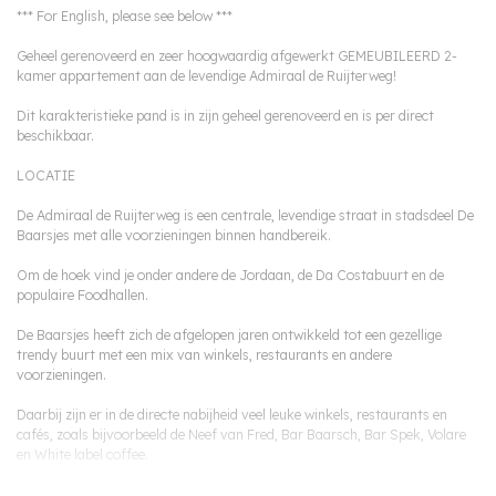
*** For English, please see below ***
Geheel gerenoveerd en zeer hoogwaardig afgewerkt GEMEUBILEERD 2-
kamer appartement aan de levendige Admiraal de Ruijterweg!
Dit karakteristieke pand is in zijn geheel gerenoveerd en is per direct
beschikbaar.
LOCATIE
De Admiraal de Ruijterweg is een centrale, levendige straat in stadsdeel De
Baarsjes met alle voorzieningen binnen handbereik.
Om de hoek vind je onder andere de Jordaan, de Da Costabuurt en de
populaire Foodhallen.
De Baarsjes heeft zich de afgelopen jaren ontwikkeld tot een gezellige
trendy buurt met een mix van winkels, restaurants en andere
voorzieningen.
Daarbij zijn er in de directe nabijheid veel leuke winkels, restaurants en
cafés, zoals bijvoorbeeld de Neef van Fred, Bar Baarsch, Bar Spek, Volare
en White label coffee.
Voor de dagelijkse boodschappen bevinden diverse supermarkten (Albert