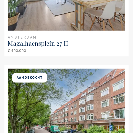
Ketel
HR-107 ketel (Combi-ketel,
Eigendom)
Buitenruimte
Ligging
In woonwijk
AMSTERDAM
Magalhaensplein 27 II
Tuin
Achtertuin
€ 400.000
Achtertuin
Noordoost, 30m²,
500×600cm
AANGEKOCHT
Schuur
Vrijstaand steen
Faciliteiten schuur
Voorzien van elektra