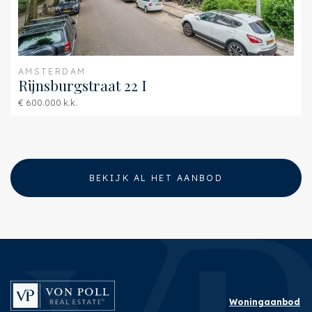
AMSTERDAM
Rijnsburgstraat 22 I
€ 600.000 k.k.
BEKIJK AL HET AANBOD
Woningaanbod