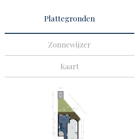
Bouw
Plattegronden
Soort appartement
Benedenwoning,
Appartement
Zonnewijzer
Soort bouw
Bestaande bouw
Bouwjaar
1923
Kaart
Onderhoud binnen
Goed
Onderhoud buiten
Goed
Oppervlakten en inhoud
Woonoppervlakte
ca. 64m²
Inhoud
ca. 240m³