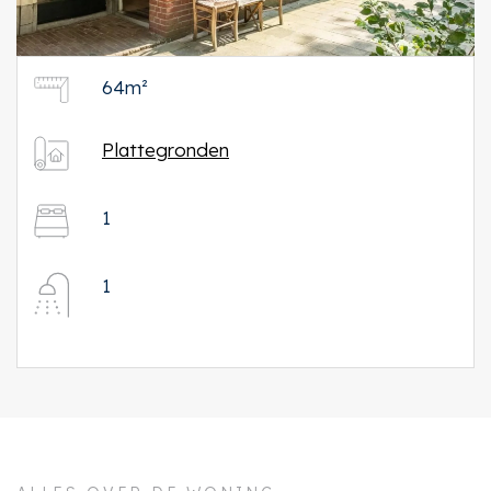
64m²
Plattegronden
1
1