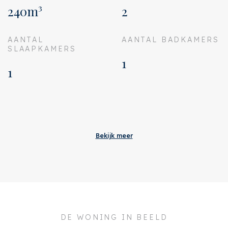
240m³
2
AANTAL
AANTAL BADKAMERS
SLAAPKAMERS
1
1
Aanvaarding
Bijdrage VVE
€ 120
Bekijk meer
Status
Verkocht
Oplevering
In overleg
Adres
Reggestraat 5 H
Postcode
1078 CX
DE WONING IN BEELD
Plaats
Amsterdam