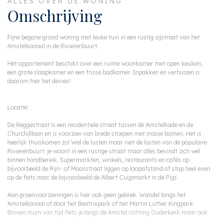
ALLES OVER DE WONING
Omschrijving
Fijne begane grond woning met leuke tuin in een rustig zijstraat van het
Amstelkanaal in de Rivierenbuurt.
Het appartement beschikt over een ruime woonkamer met open keuken,
een grote slaapkamer en een frisse badkamer. Inpakken en verhuizen is
daarom hier het devies!
Locatie:
De Reggestraat is een residentiele straat tussen de Amstelkade en de
Churchilllaan en is voorzien van brede stoepen met mooie bomen. Het is
heerlijk thuiskomen zo! Wel de lusten maar niet de lasten van de populaire
Rivierenbuurt: je woont in een rustige straat maar alles bevindt zich wel
binnen handbereik. Supermarkten, winkels, restaurants en cafés op
bijvoorbeeld de Rijn- of Maasstraat liggen op loopafstand of stap heel even
op de fiets naar de bijvoorbeeld de Albert Cuijpmarkt in de Pijp.
Aan groenvoorzieningen is hier ook geen gebrek. Wandel langs het
Amstelkanaal of door het Beatrixpark of het Martin Luther Kingpark.
Binnen mum van tijd fiets je langs de Amstel richting Ouderkerk maar ook