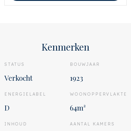
de woning, adviseren wij u deze tijdig kenbaar te maken aan uw aankopend
makelaar en hiernaar zelfstandig onderzoek te (laten) doen. Indien u geen
deskundige vertegenwoordiger inschakelt, acht u zich volgens de wet
deskundige genoeg om alle zaken die van belang zijn te kunnen overzien.
Van toepassing zijn de NVM voorwaarden.
Kenmerken
STATUS
BOUWJAAR
Verkocht
1923
ENERGIELABEL
WOONOPPERVLAKTE
D
64m²
INHOUD
AANTAL KAMERS