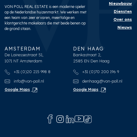
Nieuwbouw
VON POLL REAL ESTATE is een moderne speler
Diensten
op de Nederlandse huizenmarkt. We werken met
een team van zeer ervaren, meertalige en
Over ons
klantgerichte makelaars die met beide benen op
Nieuws
de grond staan.
AMSTERDAM
DEN HAAG
De Lairessestraat 51,
Bankastraat 2,
1071 NT Amsterdam
2585 EN Den Haag
+31 (0)20 215 998 8
+31 (0)70 200 196 9
info@von-poll.nl
denhaag@von-poll.nl
Google Maps
Google Maps