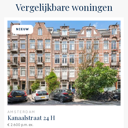
Vergelijkbare woningen
Buitenruimte
Ligging
Aan drukke weg, In
woonwijk
NIEUW
Balkon
Ja
AMSTERDAM
Kanaalstraat 24 H
€ 2.600 p.m. ex.