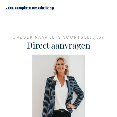
Tevens ligt de Ten Katemarkt op vijf minuten fietsafstand.
Lees complete omschrijving
Voor sport en ontspanning zijn het Erasmuspark en Rembrandtpark op
steenworp afstand.
Tot slot is het appartement per auto goed bereikbaar (Ring A 10 is binnen
vijf minuten te bereiken) ven zijn er diverse tram en bus haltes in de
OPZOEK NAAR IETS SOORTGELIJKS?
nabijheid, zelfs voor de deur.
Direct aanvragen
INDELING
Middels de gemeenschappelijke entree en het nette trappenhuis bereik je
het appartement op de derde verdieping.
De sfeervolle woon/eetkamer met open keuken bevindt zich aan de
voorzijde.
De grote raampartijen zorgen voor veel lichtinval en een fijne sfeer! De
woonkamer is voorzien van twee balkons.
Vanuit de zithoek is de eerste te bereiken en de tweede is zowel via de
woonkamer als via de keuken te bereiken.