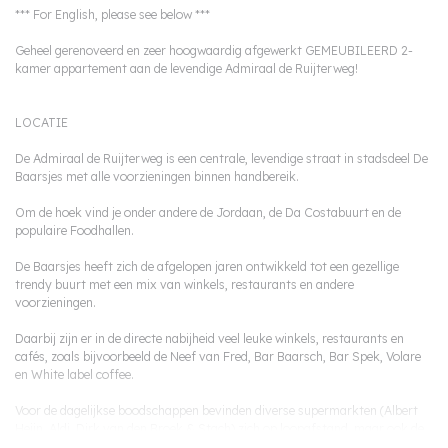
*** For English, please see below ***
Geheel gerenoveerd en zeer hoogwaardig afgewerkt GEMEUBILEERD 2-
kamer appartement aan de levendige Admiraal de Ruijterweg!
LOCATIE
De Admiraal de Ruijterweg is een centrale, levendige straat in stadsdeel De
Baarsjes met alle voorzieningen binnen handbereik.
Om de hoek vind je onder andere de Jordaan, de Da Costabuurt en de
populaire Foodhallen.
De Baarsjes heeft zich de afgelopen jaren ontwikkeld tot een gezellige
trendy buurt met een mix van winkels, restaurants en andere
voorzieningen.
Daarbij zijn er in de directe nabijheid veel leuke winkels, restaurants en
cafés, zoals bijvoorbeeld de Neef van Fred, Bar Baarsch, Bar Spek, Volare
en White label coffee.
Voor de dagelijkse boodschappen bevinden diverse supermarkten (Albert
Heijn, Aldi, Dirk van den Broek & Stach) zich op loopafstand, maar ook de
lokale groente- en visboer en slager vindt je in de Jan Evertsenstraat.