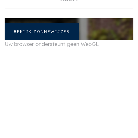
Indeling
Aantal kamers
2
BEKIJK ZONNEWIJZER
Aantal slaapkamers
1
Uw browser ondersteunt geen WebGL