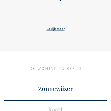
Aanvaarding
Originele vraagprijs
€ 215.000
Bekijk meer
Adres
Jacob van Lennepstraat
54 2-V
Postcode
1053 HL
Plaats
Amsterdam
DE WONING IN BEELD
Bouw
Soort appartement
Bovenwoning
Zonnewijzer
Oppervlakten en inhoud
Woonoppervlakte
ca. 29m²
Kaart