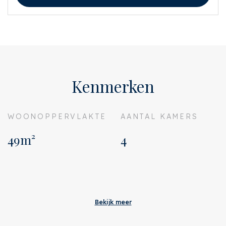
Kenmerken
WOONOPPERVLAKTE
AANTAL KAMERS
49m²
4
Aanvaarding
Adres
Bos en Lommerweg 27 III
Bekijk meer
Postcode
1055 DK