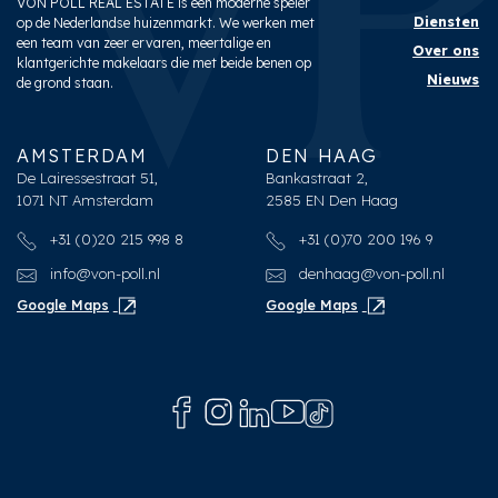
VON POLL REAL ESTATE is een moderne speler
Diensten
op de Nederlandse huizenmarkt. We werken met
een team van zeer ervaren, meertalige en
Over ons
klantgerichte makelaars die met beide benen op
Nieuws
de grond staan.
AMSTERDAM
DEN HAAG
De Lairessestraat 51,
Bankastraat 2,
1071 NT Amsterdam
2585 EN Den Haag
+31 (0)20 215 998 8
+31 (0)70 200 196 9
info@von-poll.nl
denhaag@von-poll.nl
Google Maps
Google Maps