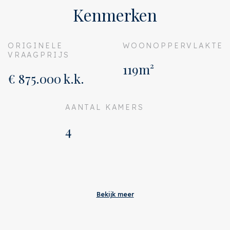
Kenmerken
ORIGINELE
WOONOPPERVLAKTE
VRAAGPRIJS
119m²
€ 875.000 k.k.
AANTAL KAMERS
4
Aanvaarding
Originele vraagprijs
€ 875.000 k.k.
Bekijk meer
Adres
Céramiquelaan 223
Plaats
Amsterdam