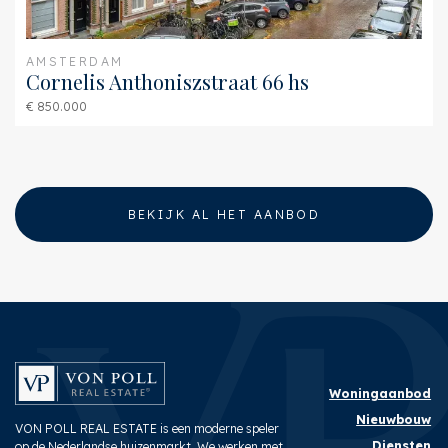
AMSTERDAM
Cornelis Anthoniszstraat 66 hs
€ 850.000
BEKIJK AL HET AANBOD
Woningaanbod
Nieuwbouw
VON POLL REAL ESTATE is een moderne speler
Diensten
op de Nederlandse huizenmarkt. We werken met