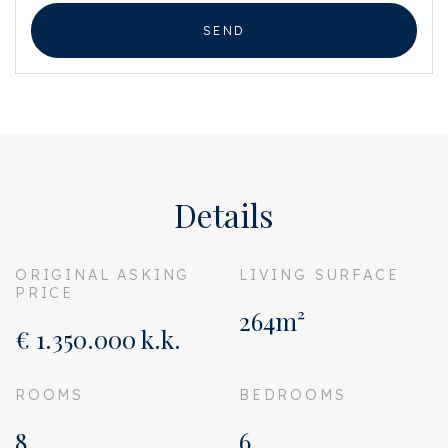
SEND
Details
ORIGINAL ASKING
LIVING SURFACE
PRICE
264m²
€ 1.350.000 k.k.
ROOMS
BEDROOMS
8
6