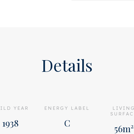
 en trap naar 2e verdieping.
en (2022) met
sser, koel-vries combi en
Details
 (3,14 meter), grote ramen
fel met meubel, douche en
root raam zit in de uitbouw
geen geluid van bovenburen!
ILD YEAR
ENERGY LABEL
LIVIN
SURFAC
1938
C
56m²