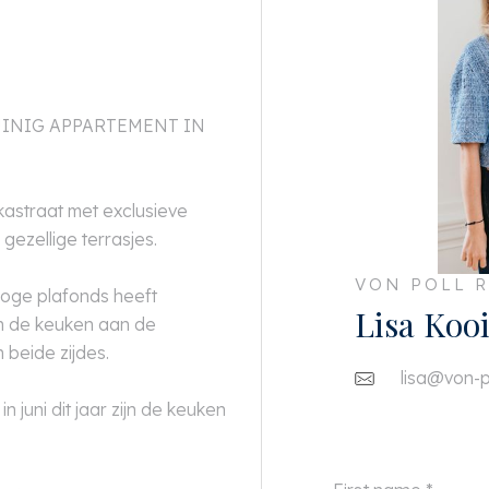
UINIG APPARTEMENT IN
nkastraat met exclusieve
 gezellige terrasjes.
VON POLL R
oge plafonds heeft
Lisa Koo
n de keuken aan de
n beide zijdes.
lisa@von-po
n juni dit jaar zijn de keuken