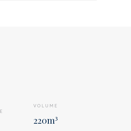
G
VOLUME
E
220m³