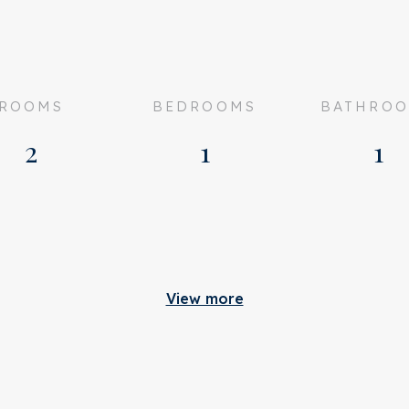
5,36)
ROOMS
BEDROOMS
BATHRO
2
1
1
Build
View more
old
Apartment type
orgvuldigheid
 enkele aansprakelijkheid
n consultation
heid of anderszins, dan wel
Bottom floor
ankastraat 30 A
 en oppervlakten zijn
plicht naar alle zaken die
Build type
585 EN