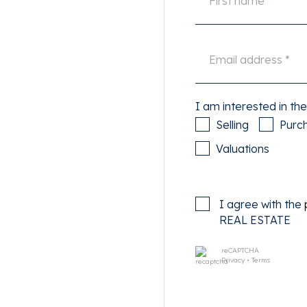
en!
jn en delicatessen winkels
ellige restaurants als de
I am interested in the
ste terras van de Archipel!
Selling
Purc
j de Scheveningse bosjes
Valuations
en Denneweg.
ook de uitvalswegen zijn
I agree with the
REAL ESTATE
ternationale organisaties en
reCAPTCHA
Privacy
•
Terms