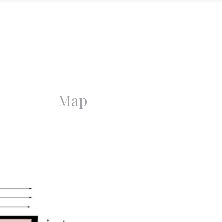
1938
Good
Good
Map
2
1
1
1
Cable tv