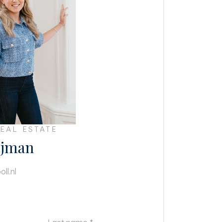
EAL ESTATE
ijman
ll.nl