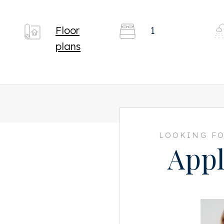
Floor
1
plans
LOOKING FO
Appl