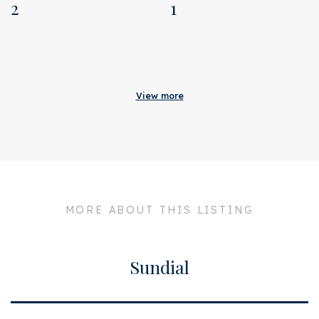
2
1
Acceptance
Original asking price
€ 350.000
View more
Address
Palmgracht 14 II
Zipcode
1015 HM
City
Amsterdam
Build
MORE ABOUT THIS LISTING
Apartment type
Upper floor apartment
Sundial
Surface and volume
Living surface
ca. 41m²