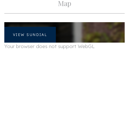
Map
Layout
Rooms
2
Bedrooms
1
VIEW SUNDIAL
Your browser does not support WebGL