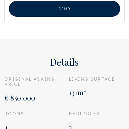
SEND
Details
ORIGINAL ASKING
LIVING SURFACE
PRICE
131m²
€ 850.000
ROOMS
BEDROOMS
4
3