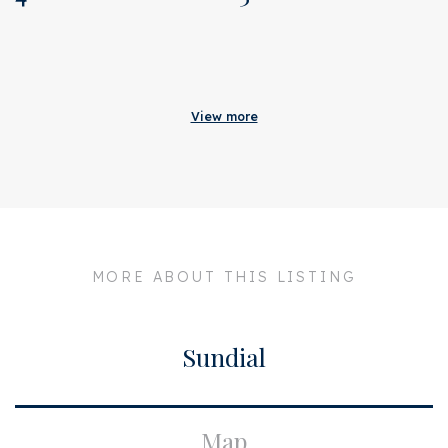
Acceptance
Original asking price
€ 850.000
View more
Address
Smedemanplein 12
Zipcode
1182 HV
City
Amstelveen
Build
MORE ABOUT THIS LISTING
House type
Single family
Sundial
Surface and volume
Living surface
ca. 131m²
Map