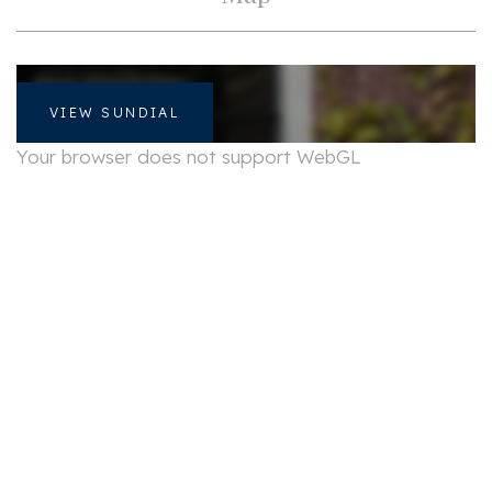
Layout
Rooms
4
Bedrooms
3
VIEW SUNDIAL
Your browser does not support WebGL